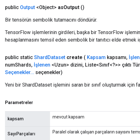
public
Output
<Object>
as
Output
()
Bir tensörün sembolik tutamacını döndürür.
TensorFlow işlemlerinin girdileri, başka bir TensorFlow işleminin
hesaplanmasını temsil eden sembolik bir tanıtıcı elde etmek için
public static
Shard
Dataset
create
(
Kapsam
kapsamı
,
İşle
num
Shards
,
İşlenen
<Uzun> dizini
,
Liste<Sınıf<?>> çıktı Tür
Seçenekler
.
.
.
seçenekler)
Yeni bir ShardDataset işlemini saran bir sınıf oluşturmak için f
Parametreler
mevcut kapsam
kapsam
Paralel olarak çalışan parçaların sayısını tems
SayıParçaları