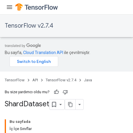
TensorFlow v2.7.4
Bu sayfa,
Cloud Translation API
ile çevrilmiştir.
TensorFlow
API
TensorFlow v2.7.4
Java
Bu size yardımcı oldu mu?
Shard
Dataset
Bu sayfada
İç İçe Sınıflar