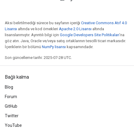
Aksi belirtilmediği sürece bu sayfanın içeriği
Creative Commons Atıf 4.0
Lisansı
altında ve kod örnekleri
Apache 2.0 Lisansı
altında
lisanslanmıştır. Ayrıntılı bilgi için
Google Developers Site Politikaları
'na
göz atın. Java, Oracle ve/veya satış ortaklarının tescilli ticari markasıdır.
İçeriklerin bir bölümü
NumPy lisansı
kapsamındadır.
Son güncelleme tarihi: 2025-07-28 UTC.
Bağlı kalma
Blog
Forum
GitHub
Twitter
YouTube