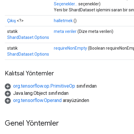
Seçenekler...
seçenekler)
Yeni bir ShardDataset işlemini saran bir sı
Çıkış
<?>
halletmek
()
statik
meta veriler
(Dize meta verileri)
ShardDataset.Options
statik
requireNonEmpty
(Boolean requireNonEm
ShardDataset.Options
Kalıtsal Yöntemler
org.tensorflow.op.PrimitiveOp
sınıfından
Java.lang.Object sınıfından
org.tensorflow.Operand
arayüzünden
Genel Yöntemler