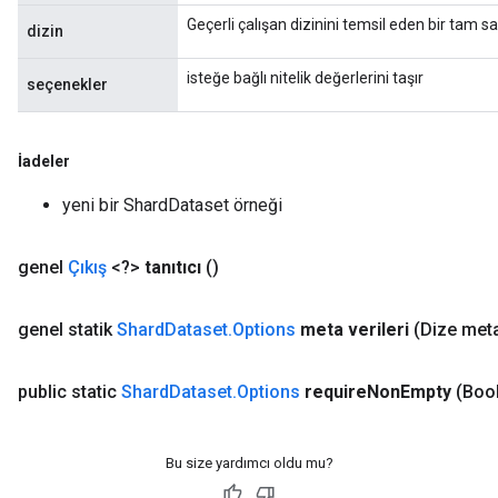
Geçerli çalışan dizinini temsil eden bir tam sa
dizin
isteğe bağlı nitelik değerlerini taşır
seçenekler
İadeler
yeni bir ShardDataset örneği
genel
Çıkış
<?>
tanıtıcı
()
x
genel statik
Shard
Dataset
.
Options
meta verileri
(Dize meta
public static
Shard
Dataset
.
Options
require
Non
Empty
(Boo
Bu size yardımcı oldu mu?