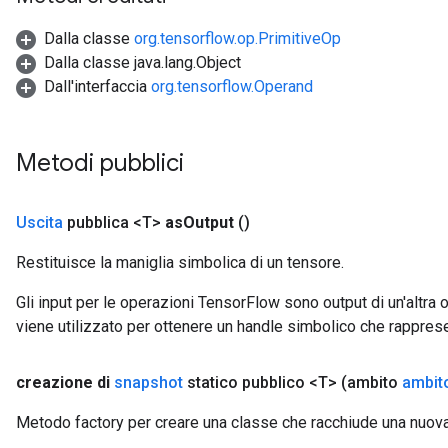
Dalla classe
org.tensorflow.op.PrimitiveOp
Dalla classe java.lang.Object
Dall'interfaccia
org.tensorflow.Operand
Metodi pubblici
Uscita
pubblica <T>
as
Output
()
Restituisce la maniglia simbolica di un tensore.
Gli input per le operazioni TensorFlow sono output di un'alt
viene utilizzato per ottenere un handle simbolico che rappresent
creazione di
snapshot
statico pubblico <T>
(ambito
ambit
Metodo factory per creare una classe che racchiude una nuov