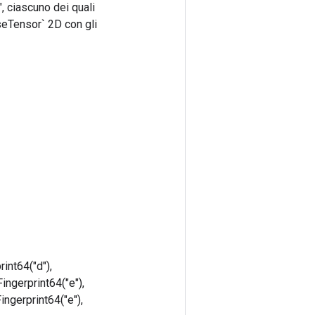
, ciascuno dei quali
rseTensor` 2D con gli
rint64("d"),
Fingerprint64("e"),
Fingerprint64("e"),