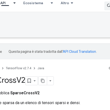
API
Ecosistema
Altro
Questa pagina è stata tradotta dall'
API Cloud Translation
.
TensorFlow v2.7.4
Java
Cross
V2
bblica
SparseCrossV2
 sparsa da un elenco di tensori sparsi e densi.