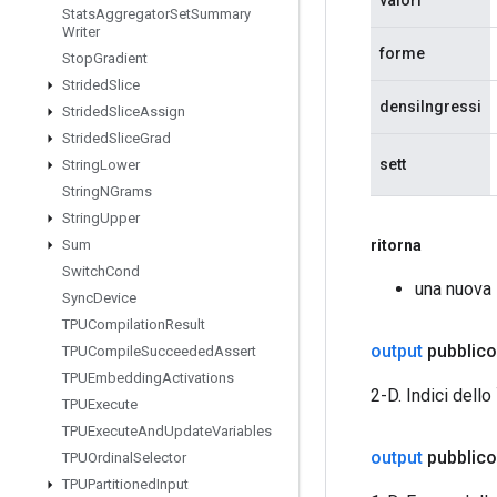
Stats
Aggregator
Set
Summary
Writer
forme
Stop
Gradient
Strided
Slice
densiIngressi
Strided
Slice
Assign
Strided
Slice
Grad
sett
String
Lower
String
NGrams
String
Upper
ritorna
Sum
Switch
Cond
una nuova
Sync
Device
TPUCompilation
Result
output
pubblic
TPUCompile
Succeeded
Assert
TPUEmbedding
Activations
2-D. Indici dell
TPUExecute
TPUExecute
And
Update
Variables
output
pubblic
TPUOrdinal
Selector
TPUPartitioned
Input