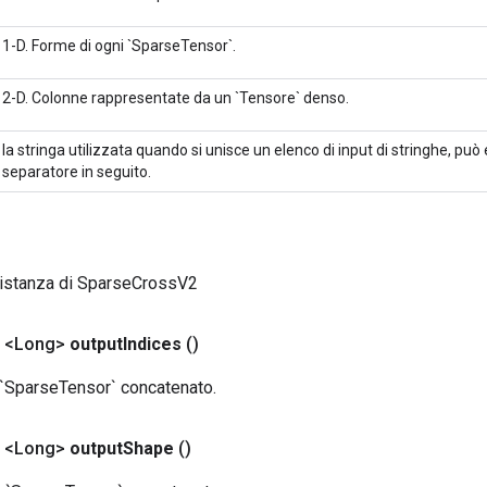
1-D. Forme di ogni `SparseTensor`.
2-D. Colonne rappresentate da un `Tensore` denso.
la stringa utilizzata quando si unisce un elenco di input di stringhe, pu
separatore in seguito.
 istanza di SparseCrossV2
o <Long>
output
Indices
()
o `SparseTensor` concatenato.
o <Long>
output
Shape
()