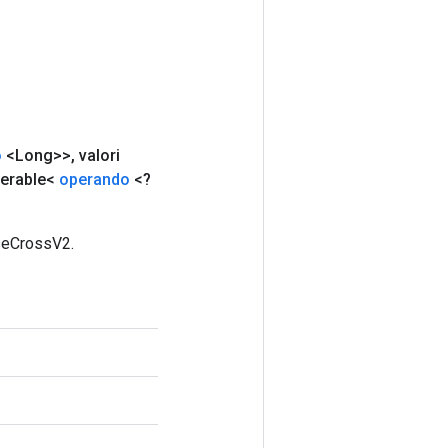
o
<Long>>
,
valori
Iterable<
operando
<?
rseCrossV2.