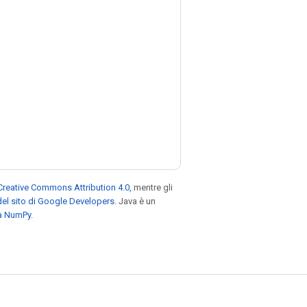
Creative Commons Attribution 4.0
, mentre gli
el sito di Google Developers
. Java è un
za NumPy
.