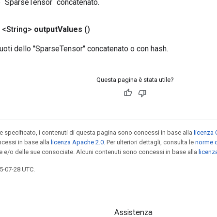
o `SparseTensor` concatenato.
 <String>
output
Values
​​()
vuoti dello "SparseTensor" concatenato o con hash.
Questa pagina è stata utile?
specificato, i contenuti di questa pagina sono concessi in base alla
licenza 
cessi in base alla
licenza Apache 2.0
. Per ulteriori dettagli, consulta le
norme d
le e/o delle sue consociate. Alcuni contenuti sono concessi in base alla
licen
5-07-28 UTC.
Assistenza