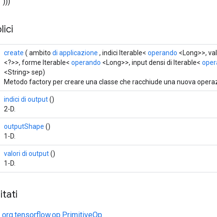
 )))
ici
create
( ambito
di applicazione
, indici Iterable<
operando
<Long>>, val
<?>>, forme Iterable<
operando
<Long>>, input densi di Iterable<
oper
<String> sep)
Metodo factory per creare una classe che racchiude una nuova oper
indici di output
()
2-D.
outputShape
()
1-D.
valori di output
()
1-D.
tati
e
org.tensorflow.op.PrimitiveOp