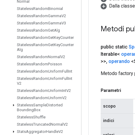
Normal
Dalla classe
Stateless
Random
Binomial
Stateless
Random
Gamma
V2
Stateless
Random
Gamma
V3
Metodi pu
Stateless
Random
Get
Alg
Stateless
Random
Get
Key
Counter
Stateless
Random
Get
Key
Counter
public static
Sp
Alg
Iterable<
opera
Stateless
Random
Normal
V2
>>
,
operando
<S
Stateless
Random
Poisson
Stateless
Random
Uniform
Full
Int
Metodo factory 
Stateless
Random
Uniform
Full
Int
V2
Parametri
Stateless
Random
Uniform
Int
V2
Stateless
Random
Uniform
V2
Stateless
Sample
Distorted
scopo
Bounding
Box
Stateless
Shuffle
indici
Stateless
Truncated
Normal
V2
Stats
Aggregator
Handle
V2
valori