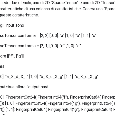
hiede due elenchi, uno di 2D "SparseTensor" e uno di 2D "Tensor"
aratteristiche di una colonna di caratteristiche. Genera uno `Spa
queste caratteristiche.
gli input sono
eTensor con forma = [2, 2] [0, 0]: "a" [1, 0]: "b" [1, 1]: "c"
eTensor con forma = [2, 1] [0, 0]: "d" [1, 0]: "e"
e [["f"], ["g"]]
arà
0, 0]: "a_X_d_X_f" [1, 0]: "b_X_e_X_g" [1, 1]: "c_X_e_X_g"
t=true allora l'output sarà
, 0]: FingerprintCat64( Fingerprint64("f"), FingerprintCat64( Fingerp
))) [1, 0]: FingerprintCat64( Fingerprint64(" g"), FingerprintCat64( 
))) [1, 1]: FingerprintCat64( Fingerprint64("g"), FingerprintCat64( 