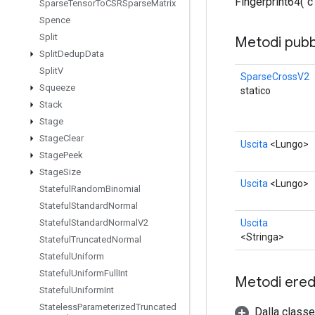
Fingerprint64("c"
Sparse
Tensor
To
CSRSparse
Matrix
Spence
Split
Metodi pubbl
Split
Dedup
Data
Split
V
SparseCrossV2
Squeeze
statico
Stack
Stage
Stage
Clear
Uscita
<Lungo>
Stage
Peek
Stage
Size
Uscita
<Lungo>
Stateful
Random
Binomial
Stateful
Standard
Normal
Uscita
Stateful
Standard
Normal
V2
<Stringa>
Stateful
Truncated
Normal
Stateful
Uniform
Stateful
Uniform
Full
Int
Metodi eredi
Stateful
Uniform
Int
Stateless
Parameterized
Truncated
Dalla class