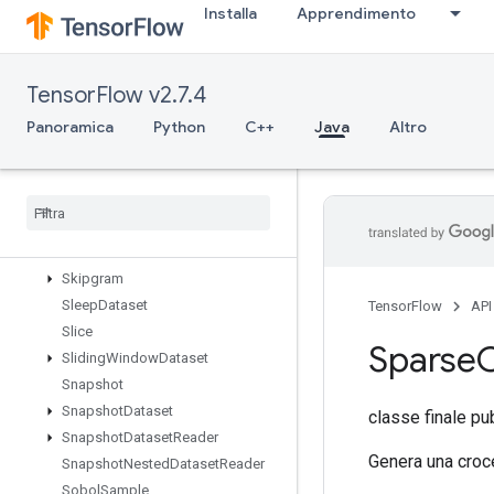
Installa
Apprendimento
SetSize
Shape
ShapeN
TensorFlow v2.7.4
ShardDataset
ShuffleAndRepeatDatasetV2
Panoramica
Python
C++
Java
Altro
ShuffleDatasetV2
Shuffle
Dataset
V3
Shutdown
Distributed
TPU
Shutdown
TPUSystem
Size
Skipgram
Sleep
Dataset
TensorFlow
API
Slice
Sparse
Sliding
Window
Dataset
Snapshot
Snapshot
Dataset
classe finale pu
Snapshot
Dataset
Reader
Genera una croce
Snapshot
Nested
Dataset
Reader
Sobol
Sample