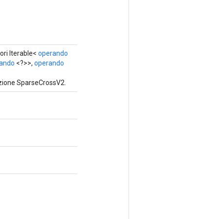
ori Iterable<
operando
ando
<?>>,
operando
azione SparseCrossV2.