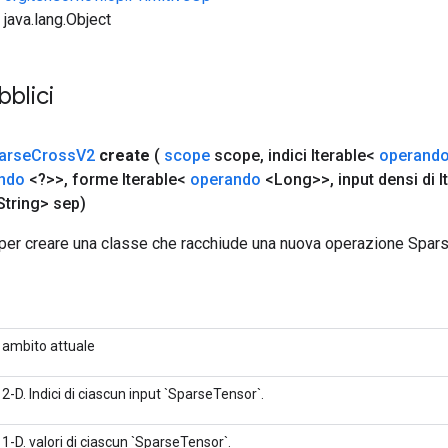
 java.lang.Object
bblici
arse
Cross
V2
create
(
scope
scope
,
indici Iterable<
operand
ndo
<?>>
,
forme Iterable<
operando
<Long>>
,
input densi di 
tring> sep)
per creare una classe che racchiude una nuova operazione Spa
ambito attuale
2-D. Indici di ciascun input `SparseTensor`.
1-D. valori di ciascun `SparseTensor`.