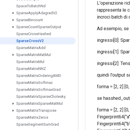
L'operazione ric
Space
To
Batch
Nd
rappresenta le c
Sparse
Apply
Adagrad
V2
incroci batch di 
Sparse
Bincount
Sparse
Count
Sparse
Output
Ad esempio, se 
Sparse
Cross
Hashed
ingressi[0]: Spars
Sparse
Cross
V2
Sparse
Matrix
Add
ingressi[1]: Spars
Sparse
Matrix
Mat
Mul
Sparse
Matrix
Mul
ingressi[2]: Tensor
Sparse
Matrix
NNZ
quindi l'output s
Sparse
Matrix
Ordering
AMD
Sparse
Matrix
Softmax
forma = [2, 2] [
Sparse
Matrix
Softmax
Grad
Sparse
Matrix
Sparse
Cholesky
se hasshed_outpu
Sparse
Matrix
Sparse
Mat
Mul
forma = [2, 2] [0
Sparse
Matrix
Transpose
Fingerprint64("a"
Sparse
Matrix
Zeros
Fingerprint64("b"
Sparse
Segment
Sum
Grad