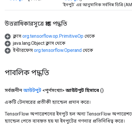
`ইনপুট` এর আনুমানিক সর্বনিম্ন ডিগ্রি (AM
উত্তরাধিকারসূত্রে প্রাপ্ত পদ্ধতি
ক্লাস
org.tensorflow.op.PrimitiveOp
থেকে
java.lang.Object ক্লাস থেকে
ইন্টারফেস
org.tensorflow.Operand
থেকে
পাবলিক পদ্ধতি
সর্বজনীন
আউটপুট
<পূর্ণসংখ্যা>
আউটপুট হিসাবে
()
একটি টেনসরের প্রতীকী হ্যান্ডেল প্রদান করে।
TensorFlow অপারেশনের ইনপুট হল অন্য TensorFlow অপারেশনে
হ্যান্ডেল পেতে ব্যবহৃত হয় যা ইনপুটের গণনার প্রতিনিধিত্ব করে।