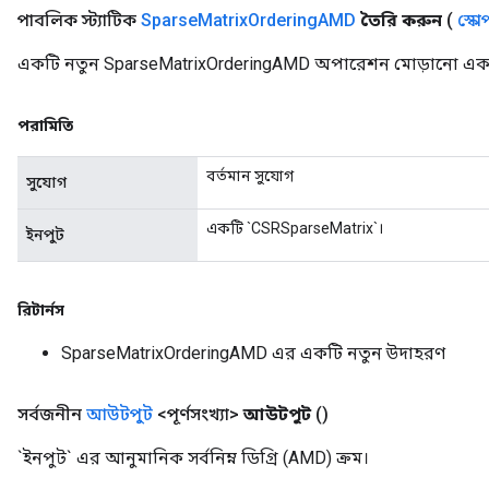
পাবলিক স্ট্যাটিক
Sparse
Matrix
Ordering
AMD
তৈরি করুন
(
স্কো
একটি নতুন SparseMatrixOrderingAMD অপারেশন মোড়ানো একটি 
পরামিতি
বর্তমান সুযোগ
সুযোগ
একটি `CSRSparseMatrix`।
ইনপুট
রিটার্নস
SparseMatrixOrderingAMD এর একটি নতুন উদাহরণ
সর্বজনীন
আউটপুট
<পূর্ণসংখ্যা>
আউটপুট
()
`ইনপুট` এর আনুমানিক সর্বনিম্ন ডিগ্রি (AMD) ক্রম।