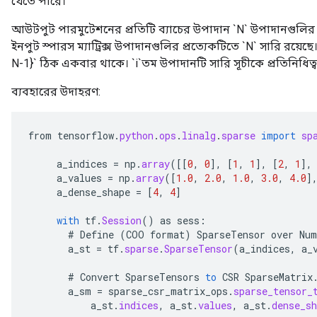
যেতে পারে।
আউটপুট পারমুটেশনের প্রতিটি ব্যাচের উপাদান `N` উপাদানগুলির এক
ইনপুট স্পারস ম্যাট্রিক্স উপাদানগুলির প্রত্যেকটিতে `N` সারি রয়েছে। অ
N-1}` ঠিক একবার থাকে। `i`তম উপাদানটি সারি সূচীকে প্রতিনিধিত্
ব্যবহারের উদাহরণ:
from
tensorflow
.
python
.
ops
.
linalg
.
sparse
import
sp
a_indices
=
np
.
array
(
[[
0
,
0
]
,
[
1
,
1
]
,
[
2
,
1
]
,
a_values
=
np
.
array
(
[
1.0
,
2.0
,
1.0
,
3.0
,
4.0
]
a_dense_shape
=
[
4
,
4
]
with
tf
.
Session
()
as
sess
:
#
Define
(
COO
format
)
SparseTensor
over
Num
a_st
=
tf
.
sparse
.
SparseTensor
(
a_indices
,
a_
#
Convert
SparseTensors
to
CSR
SparseMatrix
a_sm
=
sparse_csr_matrix_ops
.
sparse_tensor_
a_st
.
indices
,
a_st
.
values
,
a_st
.
dense_sh