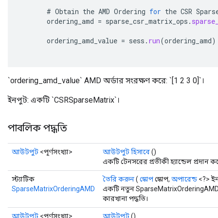
#
Obtain
the
AMD
Ordering
for
the
CSR
Spars
ordering_amd
=
sparse_csr_matrix_ops
.
sparse
ordering_amd_value
=
sess
.
run
(
ordering_amd
)
x
`ordering_amd_value` AMD অর্ডার সংরক্ষণ করে: `[1 2 3 0]`।
ইনপুট: একটি `CSRSparseMatrix`।
পাবলিক পদ্ধতি
আউটপুট
<পূর্ণসংখ্যা>
আউটপুট হিসাবে
()
একটি টেনসরের প্রতীকী হ্যান্ডেল প্রদান ক
স্ট্যাটিক
তৈরি করুন
(
স্কোপ
স্কোপ,
অপারেন্ড
<?> ইন
SparseMatrixOrderingAMD
একটি নতুন SparseMatrixOrderingAMD
কারখানা পদ্ধতি।
আউটপুট
<পূর্ণসংখ্যা>
আউটপুট
()