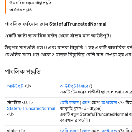
উত্তরাধিকারসূত্রে প্রাপ্ত পদ্ধতি
পাবলিক পদ্ধতি
পাবলিক ফাইনাল ক্লাস
StatefulTruncatedNormal
একটি কাটা স্বাভাবিক বন্টন থেকে র্যান্ডম মান আউটপুট।
উত্পন্ন মানগুলি গড় 0 এবং মানক বিচ্যুতি 1 সহ একটি স্বাভাবিক ব
যেগুলির মাত্রা গড় থেকে 2 মানক বিচ্যুতির বেশি বাদ দেওয়া হয় এব
পাবলিক পদ্ধতি
আউটপুট
<U>
আউটপুট হিসাবে
()
একটি টেনসরের প্রতীকী হ্যান্ডেল প্রদান কর
স্ট্যাটিক <U, T>
তৈরি করুন
(
স্কোপ
স্কোপ,
অপারেন্ড
<?> রিসো
StatefulTruncatedNormal
আকৃতি, ক্লাস<U> dtype)
<U>
একটি নতুন StatefulTruncatedNormal অ
কারখানার পদ্ধতি।
static <T>
তৈরি করুন
(
স্কোপ
স্কোপ,
অপারেন্ড
<?> রিসো