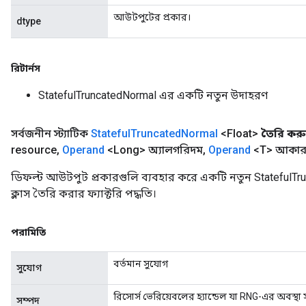
আউটপুটের প্রকার।
dtype
রিটার্নস
StatefulTruncatedNormal এর একটি নতুন উদাহরণ
সর্বজনীন স্ট্যাটিক
Stateful
Truncated
Normal
<Float>
তৈরি কর
resource
,
Operand
<Long> অ্যালগরিদম
,
Operand
<T> আকার
ডিফল্ট আউটপুট প্রকারগুলি ব্যবহার করে একটি নতুন Stateful
ক্লাস তৈরি করার ফ্যাক্টরি পদ্ধতি।
পরামিতি
বর্তমান সুযোগ
সুযোগ
রিসোর্স ভেরিয়েবলের হ্যান্ডেল যা RNG-এর অবস্থা 
সম্পদ