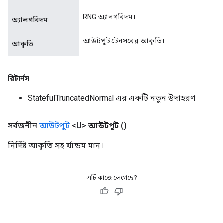
RNG অ্যালগরিদম।
অ্যালগরিদম
আউটপুট টেনসরের আকৃতি।
আকৃতি
রিটার্নস
StatefulTruncatedNormal এর একটি নতুন উদাহরণ
সর্বজনীন
আউটপুট
<U>
আউটপুট
()
নির্দিষ্ট আকৃতি সহ র্যান্ডম মান।
এটি কাজে লেগেছে?