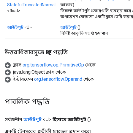
x
StatefulTruncatedNormal
আকার)
<float>
ডিফল্ট আউটপুট প্রকারগুলি ব্যবহার করে
অপারেশন মোড়ানো একটি ক্লাস তৈরি করার ফ্
আউটপুট
<U>
আউটপুট
()
নির্দিষ্ট আকৃতি সহ র্যান্ডম মান।
উত্তরাধিকারসূত্রে প্রাপ্ত পদ্ধতি
ক্লাস
org.tensorflow.op.PrimitiveOp
থেকে
java.lang.Object ক্লাস থেকে
ইন্টারফেস
org.tensorflow.Operand
থেকে
পাবলিক পদ্ধতি
সর্বজনীন
আউটপুট
<U>
হিসাবে আউটপুট
()
একটি টেনসরের প্রতীকী হ্যান্ডেল প্রদান করে।