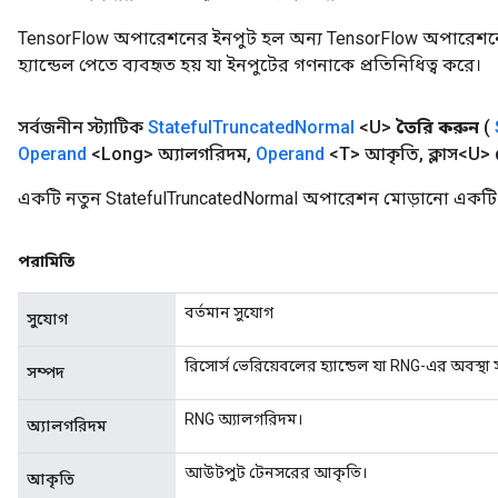
TensorFlow অপারেশনের ইনপুট হল অন্য TensorFlow অপারেশনে
হ্যান্ডেল পেতে ব্যবহৃত হয় যা ইনপুটের গণনাকে প্রতিনিধিত্ব করে।
সর্বজনীন স্ট্যাটিক
Stateful
Truncated
Normal
<U>
তৈরি করুন
(
Operand
<Long> অ্যালগরিদম
,
Operand
<T> আকৃতি
,
ক্লাস<U> 
একটি নতুন StatefulTruncatedNormal অপারেশন মোড়ানো একটি ক
পরামিতি
বর্তমান সুযোগ
সুযোগ
রিসোর্স ভেরিয়েবলের হ্যান্ডেল যা RNG-এর অবস্থা 
সম্পদ
RNG অ্যালগরিদম।
অ্যালগরিদম
আউটপুট টেনসরের আকৃতি।
আকৃতি