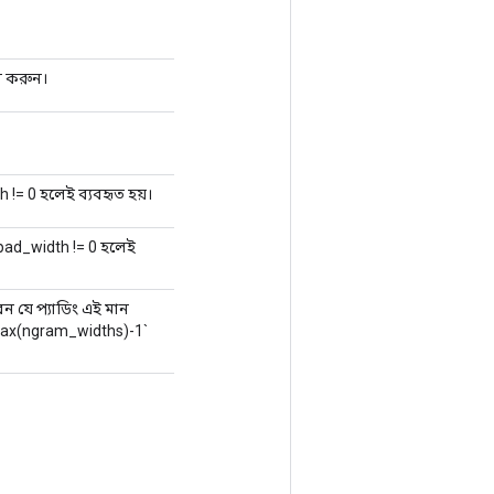
র করুন।
th != 0 হলেই ব্যবহৃত হয়।
্র pad_width != 0 হলেই
েন যে প্যাডিং এই মান
`max(ngram_widths)-1`