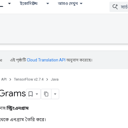
ইকোসিস্টেম
আরও দেখুন
এই পৃষ্ঠাটি
Cloud Translation API
অনুবাদ করেছে।
, API
TensorFlow v2.7.4
Java
Grams
্লাস
স্ট্রিংএনগ্রাম
া থেকে এনগ্রাম তৈরি করে।