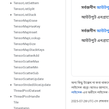
Tensor
List
Set
Item
সর্বজনীন
আউটপু
Tensor
List
Split
Tensor
List
Stack
আউটপুট এনগ্রাম
Tensor
Map
Erase
Tensor
Map
Has
Key
সর্বজনীন
আউটপু
Tensor
Map
Insert
Tensor
Map
Lookup
আউটপুট এনগ্রাম
Tensor
Map
Size
Tensor
Map
Stack
Keys
Tensor
Scatter
Add
Tensor
Scatter
Max
Tensor
Scatter
Min
Tensor
Scatter
Sub
Tensor
Scatter
Update
অন্য কিছু উল্লেখ না করা থাকলে,
Tensor
Strided
Slice
Update
লাইসেন্স প্রাপ্ত। আরও জানতে
Thread
Pool
Dataset
লাইসেন্স
-এর অধীনে লাইসেন্স প্র
Thread
Pool
Handle
2025-07-28 UTC-তে শেষবা
Tile
Timestamp