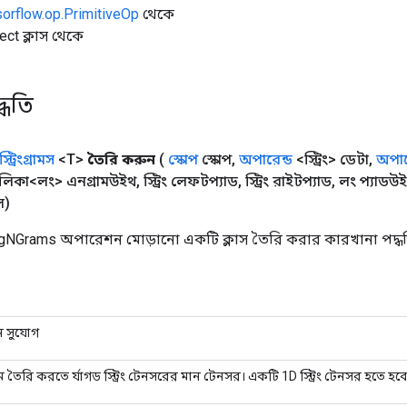
sorflow.op.PrimitiveOp
থেকে
ect ক্লাস থেকে
্ধতি
স্ট্রিংগ্রামস
<T>
তৈরি করুন
(
স্কোপ
স্কোপ
,
অপারেন্ড
<স্ট্রিং> ডেটা
,
অপার
লিকা<লং> এনগ্রামউইথ
,
স্ট্রিং লেফটপ্যাড
,
স্ট্রিং রাইটপ্যাড
,
লং প্যাডউ
স)
ngNGrams অপারেশন মোড়ানো একটি ক্লাস তৈরি করার কারখানা পদ্ধ
ন সুযোগ
ম তৈরি করতে র্যাগড স্ট্রিং টেনসরের মান টেনসর। একটি 1D স্ট্রিং টেনসর হতে হব