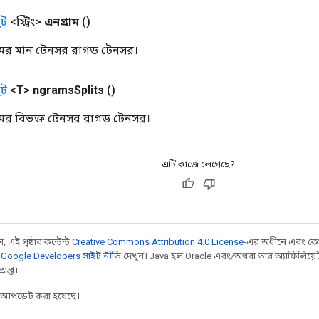
ট
<স্ট্রিং>
এনগ্রাম
()
ের মান টেনসর রাগড টেনসর।
ট
<T>
ngrams
Splits
()
ের বিভক্ত টেনসর রাগড টেনসর।
এটি কাজে লেগেছে?
 এই পৃষ্ঠার কন্টেন্ট
Creative Commons Attribution 4.0 License
-এর অধীনে এবং কো
,
Google Developers সাইট নীতি
দেখুন। Java হল Oracle এবং/অথবা তার অ্যাফিলিয়েট সংস্
াপ্ত।
র আপডেট করা হয়েছে।