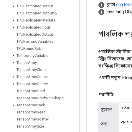
ক্লাস
org.ten
TPUPartitioned
Output
java.lang.Obj
TPUPartitioned
Output
V2
TPUReplicate
Metadata
TPUReplicated
Input
পাবলিক পদ
TPUReplicated
Output
TPUReshard
Variables
TPURound
Robin
পাবলিক স্ট্যাটিক
Temporary
Variable
স্ট্রিং বিভাজক
,
তা
Tensor
Array
সংক্ষিপ্ত সিকোয়েন্
Tensor
Array
Close
Tensor
Array
Concat
একটি নতুন Stri
Tensor
Array
Gather
Tensor
Array
Grad
পরামিতি
Tensor
Array
Grad
With
Shape
Tensor
Array
Pack
বর্তমা
সুযোগ
Tensor
Array
Read
Tensor
Array
Scatter
এনগ্রা
তথ্য
Tensor
Array
Size