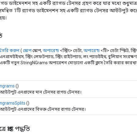
াগড ডাইমেনশন সহ একটি র‍্যাগড টেনসর গ্রহণ করে যার মধ্যে শুধুমাত্র স
াম সমন্বিত 1টি র‍্যাগড ডাইমেনশন সহ একটি র‍্যাগড টেনসর আউটপুট কর
হয়।
ি
তৈরি করুন
(
স্কোপ
স্কোপ,
অপারেন্ড
<স্ট্রিং> ডেটা,
অপারেন্ড
<টি> ডেটা স্প্লিট, স
এনগ্রামউইথস, স্ট্রিং লেফটপ্যাড, স্ট্রিং রাইটপ্যাড, লং প্যাডউইথ, বুলিয়ান সংরক্ষণ 
একটি নতুন StringNGrams অপারেশন মোড়ানো একটি ক্লাস তৈরি করার কারখানা
ngrams
()
আউটপুট এনগ্রামের মান টেনসর রাগড টেনসর।
ngramsSplits
()
আউটপুট এনগ্রামের বিভক্ত টেনসর রাগড টেনসর।
 প্রাপ্ত পদ্ধতি