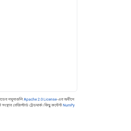
ডের নমুনাগুলি
Apache 2.0 License
-এর অধীনে
থার রেজিস্টার্ড ট্রেডমার্ক। কিছু কন্টেন্ট
NumPy