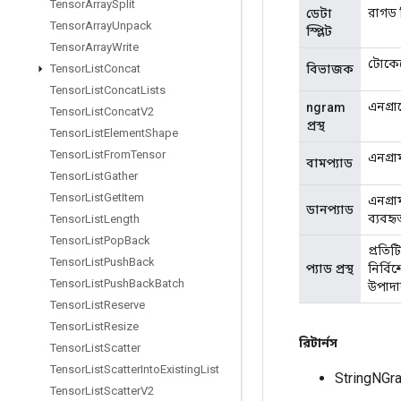
Tensor
Array
Split
রাগড স
ডেটা
Tensor
Array
Unpack
স্প্লিট
Tensor
Array
Write
টোকেন
বিভাজক
Tensor
List
Concat
Tensor
List
Concat
Lists
এনগ্র
ngram
Tensor
List
Concat
V2
প্রস্থ
Tensor
List
Element
Shape
Tensor
List
From
Tensor
এনগ্রা
বামপ্যাড
Tensor
List
Gather
Tensor
List
Get
Item
এনগ্রা
ডানপ্যাড
ব্যবহৃ
Tensor
List
Length
Tensor
List
Pop
Back
প্রতিট
Tensor
List
Push
Back
প্যাড প্রস্থ
নির্ব
Tensor
List
Push
Back
Batch
উপাদা
Tensor
List
Reserve
Tensor
List
Resize
রিটার্নস
Tensor
List
Scatter
Tensor
List
Scatter
Into
Existing
List
StringNGr
Tensor
List
Scatter
V2