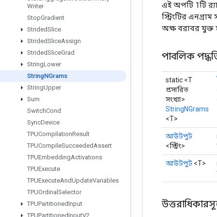
এই অপটি 1টি র‍্য
Writer
স্ট্রিংটির এনগ্র
Stop
Gradient
অক্ষ বরাবর যুক্ত 
Strided
Slice
Strided
Slice
Assign
Strided
Slice
Grad
পাবলিক পদ্ধত
String
Lower
String
NGrams
static <T
String
Upper
প্রসারিত
সংখ্যা>
Sum
StringNGrams
Switch
Cond
<T>
Sync
Device
TPUCompilation
Result
আউটপুট
<স্ট্রিং>
TPUCompile
Succeeded
Assert
TPUEmbedding
Activations
আউটপুট
<T>
TPUExecute
TPUExecute
And
Update
Variables
TPUOrdinal
Selector
উত্তরাধিকারসূত্রে
TPUPartitioned
Input
TPUPartitioned
Input
V2