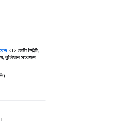
েন্ড
<T> ডেটা স্প্লিট
,
ইথ
,
বুলিয়ান সংরক্ষণ
তি।
ে।