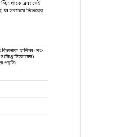
্ট্রিং থাকে এবং সেই
ে, যা সবচেয়ে ভিতরের
্ট্রিং বিভাজক, তালিকা<লং>
সংক্ষিপ্ত সিকোয়েন্স)
 পদ্ধতি।