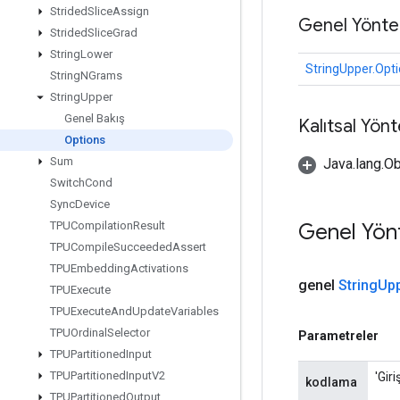
Strided
Slice
Assign
Genel Yönte
Strided
Slice
Grad
String
Lower
StringUpper.Opt
String
NGrams
String
Upper
Genel Bakış
Kalıtsal Yön
Options
Sum
Java.lang.Ob
Switch
Cond
Sync
Device
Genel Yön
TPUCompilation
Result
TPUCompile
Succeeded
Assert
TPUEmbedding
Activations
genel
String
Up
TPUExecute
TPUExecute
And
Update
Variables
TPUOrdinal
Selector
Parametreler
TPUPartitioned
Input
TPUPartitioned
Input
V2
'Gir
kodlama
TPUPartitioned
Output