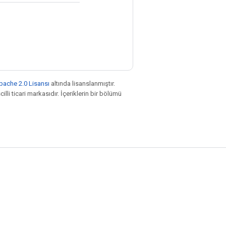
pache 2.0 Lisansı
altında lisanslanmıştır.
illi ticari markasıdır. İçeriklerin bir bölümü