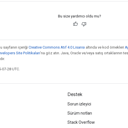
Bu size yardımcı oldu mu?
bu sayfanın içeriği
Creative Commons Atıf 4.0 Lisansı
altında ve kod örnekleri
A
elopers Site Politikaları
'na göz atın. Java, Oracle ve/veya satış ortaklarının tesc
ır.
5-07-28 UTC.
Destek
Sorun izleyici
Sürüm notları
Stack Overflow