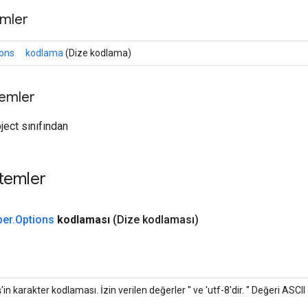
mler
ions
kodlama
(Dize kodlama)
temler
ject sınıfından
temler
per
.
Options
kodlaması
(Dize kodlaması)
iş'in karakter kodlaması. İzin verilen değerler '' ve 'utf-8'dir. '' Değeri ASCI