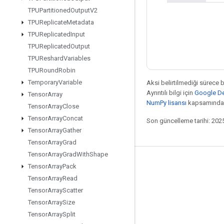
TPUPartitioned
Output
V2
TPUReplicate
Metadata
TPUReplicated
Input
TPUReplicated
Output
TPUReshard
Variables
TPURound
Robin
Temporary
Variable
Aksi belirtilmediği sürece 
Ayrıntılı bilgi için
Google Dev
Tensor
Array
NumPy lisansı
kapsamındad
Tensor
Array
Close
Tensor
Array
Concat
Son güncelleme tarihi: 202
Tensor
Array
Gather
Tensor
Array
Grad
Tensor
Array
Grad
With
Shape
Bağlı kalma
Tensor
Array
Pack
Tensor
Array
Read
Blog
Tensor
Array
Scatter
Forum
Tensor
Array
Size
GitHub
Tensor
Array
Split