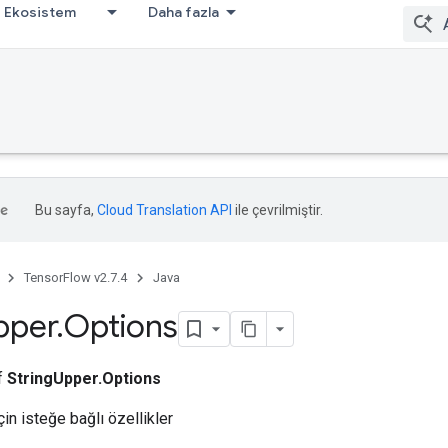
Ekosistem
Daha fazla
Bu sayfa,
Cloud Translation API
ile çevrilmiştir.
TensorFlow v2.7.4
Java
pper
.
Options
ıf
StringUpper.Options
çin isteğe bağlı özellikler