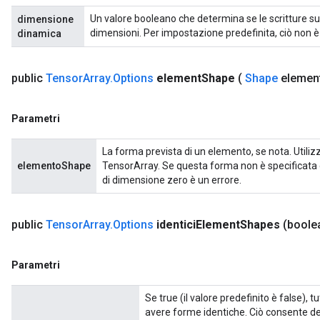
Un valore booleano che determina se le scritture 
dimensione
dimensioni. Per impostazione predefinita, ciò non è
dinamica
public
Tensor
Array
.
Options
element
Shape
(
Shape
elemen
Parametri
La forma prevista di un elemento, se nota. Utiliz
elementoShape
TensorArray. Se questa forma non è specificata
di dimensione zero è un errore.
public
Tensor
Array
.
Options
identici
Element
Shapes
(boolea
Parametri
Se true (il valore predefinito è false), 
avere forme identiche. Ciò consente d