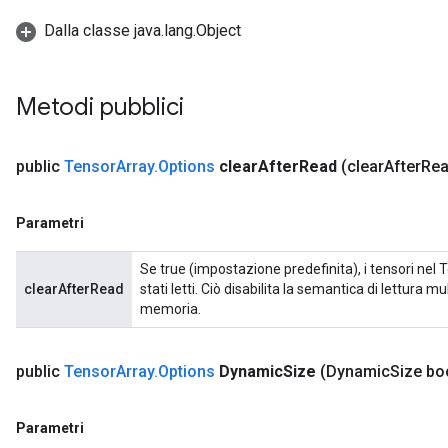
Dalla classe java.lang.Object
Metodi pubblici
public
Tensor
Array
.
Options
clear
After
Read
(clear
After
Rea
Parametri
Se true (impostazione predefinita), i tensori ne
clearAfterRead
stati letti. Ciò disabilita la semantica di lettura m
memoria.
public
Tensor
Array
.
Options
Dynamic
Size
(Dynamic
Size bo
Parametri