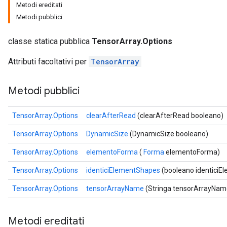
Metodi ereditati
Metodi pubblici
classe statica pubblica
TensorArray.Options
Attributi facoltativi per
TensorArray
Metodi pubblici
TensorArray.Options
clearAfterRead
(clearAfterRead booleano)
TensorArray.Options
DynamicSize
(DynamicSize booleano)
TensorArray.Options
elementoForma
(
Forma
elementoForma)
TensorArray.Options
identiciElementShapes
(booleano identiciE
TensorArray.Options
tensorArrayName
(Stringa tensorArrayNam
Metodi ereditati