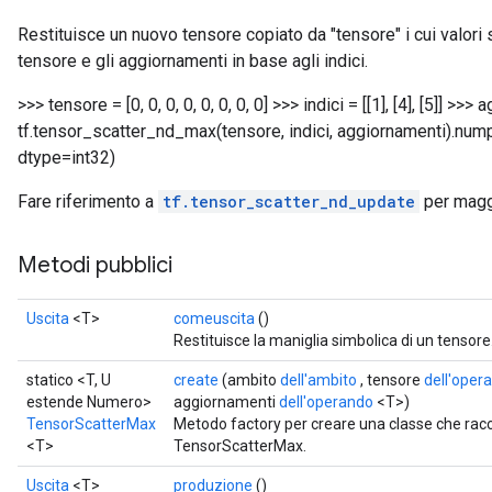
Restituisce un nuovo tensore copiato da "tensore" i cui valori
tensore e gli aggiornamenti in base agli indici.
>>> tensore = [0, 0, 0, 0, 0, 0, 0, 0] >>> indici = [[1], [4], [5]] >>>
tf.tensor_scatter_nd_max(tensore, indici, aggiornamenti).numpy() 
dtype=int32)
Fare riferimento a
tf.tensor_scatter_nd_update
per maggi
Metodi pubblici
Uscita
<T>
comeuscita
()
Restituisce la maniglia simbolica di un tensore
statico <T, U
create
(ambito
dell'ambito
, tensore
dell'oper
estende Numero>
aggiornamenti
dell'operando
<T>)
TensorScatterMax
Metodo factory per creare una classe che ra
<T>
TensorScatterMax.
Uscita
<T>
produzione
()