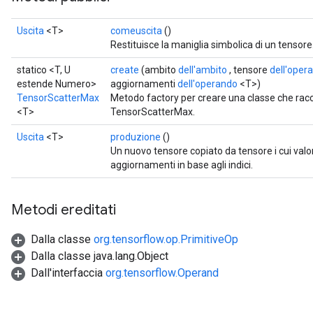
Uscita
<T>
comeuscita
()
Restituisce la maniglia simbolica di un tensore
statico <T, U
create
(ambito
dell'ambito
, tensore
dell'oper
estende Numero>
aggiornamenti
dell'operando
<T>)
TensorScatterMax
Metodo factory per creare una classe che ra
<T>
TensorScatterMax.
Uscita
<T>
produzione
()
Un nuovo tensore copiato da tensore i cui val
aggiornamenti in base agli indici.
Metodi ereditati
Dalla classe
org.tensorflow.op.PrimitiveOp
Dalla classe java.lang.Object
Dall'interfaccia
org.tensorflow.Operand