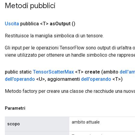
Metodi pubblici
x
Uscita
pubblica <T>
as
Output
()
Restituisce la maniglia simbolica di un tensore.
Gli input per le operazioni TensorFlow sono output di un'alt
viene utilizzato per ottenere un handle simbolico che rappresent
public static
Tensor
Scatter
Max
<T>
create
(ambito
dell'a
dell'operando
<U>
,
aggiornamenti
dell'operando
<T>)
Metodo factory per creare una classe che racchiude una nuo
Parametri
ambito attuale
scopo