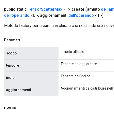
public static
Tensor
Scatter
Max
<T>
create
(ambito
dell'a
dell'operando
<U>
,
aggiornamenti
dell'operando
<T>)
Metodo factory per creare una classe che racchiude una nuo
Parametri
ambito attuale
scopo
Tensore da aggiornare.
tensore
Tensore dell'indice.
indici
Aggiornamenti da distribuire nell'
aggiornamenti
ritorna