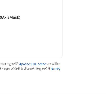
িতAxis
Mask)
ডের নমুনাগুলি
Apache 2.0 License
-এর অধীনে
থার রেজিস্টার্ড ট্রেডমার্ক। কিছু কন্টেন্ট
NumPy