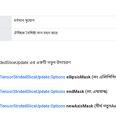
বর্তমান সুযোগ
ঐচ্ছিক বৈশিষ্ট্য মান বহন করে
idedSliceUpdate এর একটি নতুন উদাহরণ
Tensor
Strided
Slice
Update
.
Options
ellipsis
Mask
(লং এলিপিসিস
Tensor
Strided
Slice
Update
.
Options
end
Mask
(লং এন্ডমাস্ক)
Tensor
Strided
Slice
Update
.
Options
new
Axis
Mask
(দীর্ঘ নতুনA