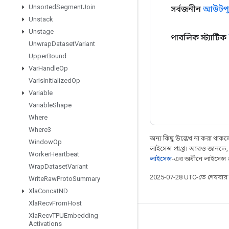
Unsorted
Segment
Join
সর্বজনীন
আউটপু
Unstack
Unstage
পাবলিক স্ট্যাটিক
Unwrap
Dataset
Variant
Upper
Bound
Var
Handle
Op
Var
Is
Initialized
Op
Variable
Variable
Shape
Where
Where3
অন্য কিছু উল্লেখ না করা থাকলে,
Window
Op
লাইসেন্স প্রাপ্ত। আরও জানতে
Worker
Heartbeat
লাইসেন্স
-এর অধীনে লাইসেন্স প্র
Wrap
Dataset
Variant
2025-07-28 UTC-তে শেষবা
Write
Raw
Proto
Summary
Xla
Concat
ND
Xla
Recv
From
Host
Xla
Recv
TPUEmbedding
সবসময় যুক্ত থাকুন
Activations