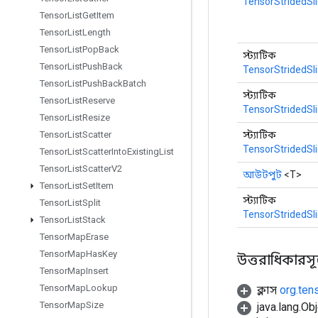
TensorStridedSl
Tensor
List
Get
Item
Tensor
List
Length
Tensor
List
Pop
Back
স্ট্যাটিক
Tensor
List
Push
Back
TensorStridedSl
Tensor
List
Push
Back
Batch
স্ট্যাটিক
Tensor
List
Reserve
TensorStridedSl
Tensor
List
Resize
স্ট্যাটিক
Tensor
List
Scatter
TensorStridedSl
Tensor
List
Scatter
Into
Existing
List
Tensor
List
Scatter
V2
আউটপুট
<T>
Tensor
List
Set
Item
স্ট্যাটিক
Tensor
List
Split
TensorStridedSl
Tensor
List
Stack
Tensor
Map
Erase
Tensor
Map
Has
Key
উত্তরাধিকারসূত্র
Tensor
Map
Insert
Tensor
Map
Lookup
ক্লাস
org.ten
Tensor
Map
Size
java.lang.Obj