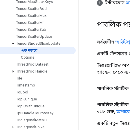
Tensor
Map
Stack
Keys
ইন্টারফেস
or
Tensor
Scatter
Add
Tensor
Scatter
Max
পাবলিক পদ
Tensor
Scatter
Min
Tensor
Scatter
Sub
Tensor
Scatter
Update
সর্বজনীন
আউটপু
Tensor
Strided
Slice
Update
এক নজরে
একটি টেনসরের প্র
Options
Thread
Pool
Dataset
TensorFlow অপা
Thread
Pool
Handle
হ্যান্ডেল পেতে ব
Tile
Timestamp
পাবলিক স্ট্যাটিক
To
Bool
Top
KUnique
পাবলিক স্ট্যাটিক
Top
KWith
Unique
<U> শুরু
,
অপারেন
Tpu
Handle
To
Proto
Key
Tridiagonal
Mat
Mul
একটি নতুন Tens
Tridiagonal
Solve