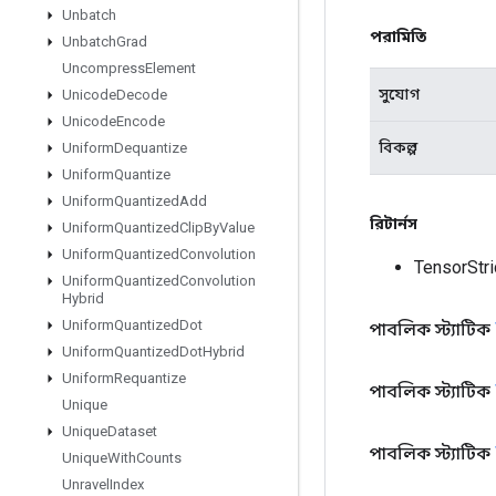
Unbatch
পরামিতি
Unbatch
Grad
Uncompress
Element
সুযোগ
Unicode
Decode
Unicode
Encode
বিকল্প
Uniform
Dequantize
Uniform
Quantize
Uniform
Quantized
Add
রিটার্নস
Uniform
Quantized
Clip
By
Value
Uniform
Quantized
Convolution
TensorStr
Uniform
Quantized
Convolution
Hybrid
Uniform
Quantized
Dot
পাবলিক স্ট্যাটিক
Uniform
Quantized
Dot
Hybrid
Uniform
Requantize
পাবলিক স্ট্যাটিক
Unique
Unique
Dataset
পাবলিক স্ট্যাটিক
Unique
With
Counts
Unravel
Index