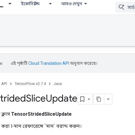
ইকোসিস্টেম
আরও দেখুন
এই পৃষ্ঠাটি
Cloud Translation API
অনুবাদ করেছে।
, API
TensorFlow v2.7.4
Java
trided
Slice
Update
ক্লাস
TensorStridedSliceUpdate
স করা l-মান রেফারেন্সে `মান` বরাদ্দ করুন।