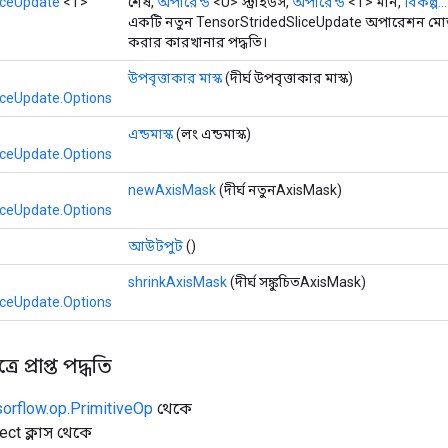
iceUpdate
<T>
শেষ,
অপারেন্ড
<U> স্ট্রাইডস,
অপারেন্ড
<T> মান,
বিকল্প...
একটি নতুন TensorStridedSliceUpdate অপারেশন মোড়
করার কারখানার পদ্ধতি।
উপবৃত্তাকার মাস্ক
(দীর্ঘ উপবৃত্তাকার মাস্ক)
iceUpdate.Options
এন্ডমাস্ক
(লং এন্ডমাস্ক)
iceUpdate.Options
newAxisMask
(দীর্ঘ নতুনAxisMask)
iceUpdate.Options
আউটপুট
()
shrinkAxisMask
(দীর্ঘ সঙ্কুচিতAxisMask)
iceUpdate.Options
ে প্রাপ্ত পদ্ধতি
sorflow.op.PrimitiveOp
থেকে
ect ক্লাস থেকে