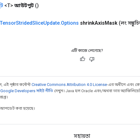
ট
<T>
আউটপুট
()
Tensor
Strided
Slice
Update
.
Options
shrink
Axis
Mask
(লং সঙ্কুচ
এটি কাজে লেগেছে?
 এই পৃষ্ঠার কন্টেন্ট
Creative Commons Attribution 4.0 License
-এর অধীনে এবং কো
,
Google Developers সাইট নীতি
দেখুন। Java হল Oracle এবং/অথবা তার অ্যাফিলিয়েট সংস্
াপ্ত।
র আপডেট করা হয়েছে।
সহায়তা