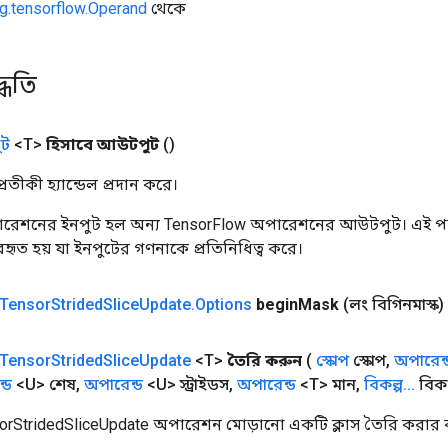
g.tensorflow.Operand
থেকে
্ধতি
ট
<T>
হিসাবে আউটপুট
()
তীকী হ্যান্ডেল প্রদান করে।
রেশনের ইনপুট হল অন্য TensorFlow অপারেশনের আউটপুট। এই পদ্
্যবহৃত হয় যা ইনপুটের গণনাকে প্রতিনিধিত্ব করে।
Tensor
Strided
Slice
Update
.
Options
begin
Mask
(লং বিগিনমাস্ক)
Tensor
Strided
Slice
Update
<T>
তৈরি করুন
(
স্কোপ
স্কোপ
,
অপারেন্
্ড
<U> শেষ
,
অপারেন্ড
<U> স্ট্রাইডস
,
অপারেন্ড
<T> মান
,
বিকল্প
.
.
.
বিকল
orStridedSliceUpdate অপারেশন মোড়ানো একটি ক্লাস তৈরি করার ক