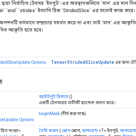
র দ্বারা নির্বাচিত টেনসর `ইনপুট`-এর অবস্থানগুলিতে `মান` এর মান নির্
in` `end` `strides` ইত্যাদি ঠিক `StridedSlice` এর মতোই কাজ করে।
পশনটি বর্তমানে সম্প্রচার সমর্থন করে না এবং তাই `মান` এর আকৃতি
্পাদিত আকৃতি হতে হবে।
Tensor
Strided
Slice
Update
idedSliceUpdate.Options
এর জন্য ঐচ্ছ
ি
আউটপুট হিসাবে
()
একটি টেনসরের প্রতীকী হ্যান্ডেল প্রদান করে।
beginMask
(দীর্ঘ শুরু মাস্ক)
iceUpdate.Options
সারিত সংখ্যা>
তৈরি করুন
(
স্কোপ
স্কোপ,
অপারেন্ড
<T> ইনপুট,
অপারেন্ড