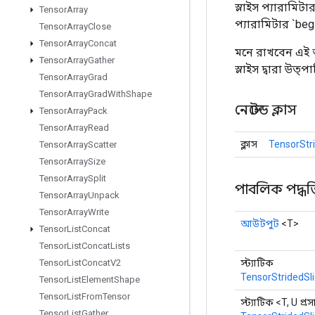
স্লাইস প্যারামিটা
Tensor
Array
প্যারামিটার `beg
Tensor
Array
Close
Tensor
Array
Concat
মনে রাখবেন এই অ
Tensor
Array
Gather
স্লাইস দ্বারা উত
Tensor
Array
Grad
Tensor
Array
Grad
With
Shape
নেস্টেড ক্লাস
Tensor
Array
Pack
Tensor
Array
Read
ক্লাস
TensorStr
Tensor
Array
Scatter
Tensor
Array
Size
Tensor
Array
Split
পাবলিক পদ্ধত
Tensor
Array
Unpack
Tensor
Array
Write
আউটপুট
<T>
Tensor
List
Concat
Tensor
List
Concat
Lists
স্ট্যাটিক
Tensor
List
Concat
V2
TensorStridedSl
Tensor
List
Element
Shape
Tensor
List
From
Tensor
স্ট্যাটিক <T, U প্র
Tensor
List
Gather