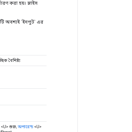
ধারণ করা হয়। স্লাইস
টি অবশ্যই `ইনপুট` এর
িক বৈশিষ্ট্য
<U> শুরু,
অপারেন্ড
<U>