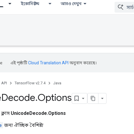
ইকোসিস্টেম
আরও দেখুন
এই পৃষ্ঠাটি
Cloud Translation API
অনুবাদ করেছে।
, API
TensorFlow v2.7.4
Java
e
Decode
.
Options
 ক্লাস
UnicodeDecode.Options
e
জন্য ঐচ্ছিক বৈশিষ্ট্য