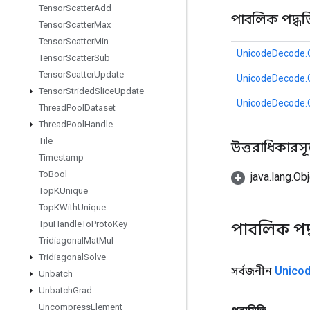
Tensor
Scatter
Add
পাবলিক পদ্ধত
Tensor
Scatter
Max
Tensor
Scatter
Min
UnicodeDecode.
Tensor
Scatter
Sub
Tensor
Scatter
Update
UnicodeDecode.
Tensor
Strided
Slice
Update
UnicodeDecode.
Thread
Pool
Dataset
Thread
Pool
Handle
Tile
উত্তরাধিকারসূত্রে
Timestamp
To
Bool
java.lang.Obj
Top
KUnique
Top
KWith
Unique
Tpu
Handle
To
Proto
Key
পাবলিক পদ
Tridiagonal
Mat
Mul
Tridiagonal
Solve
সর্বজনীন
Unico
Unbatch
Unbatch
Grad
Uncompress
Element
পরামিতি