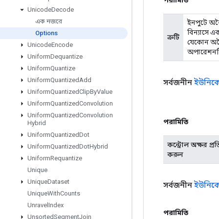
Unicode
Decode
এক নজরে
ইনপুটে অব
বিন্যাসে এ
Options
ত্রুটি
যেকোন অবৈধ
Unicode
Encode
অপারেশনটি
Uniform
Dequantize
Uniform
Quantize
Uniform
Quantized
Add
সর্বজনীন
ইউনি
Uniform
Quantized
Clip
By
Value
Uniform
Quantized
Convolution
Uniform
Quantized
Convolution
পরামিতি
Hybrid
Uniform
Quantized
Dot
কন্ট্রোল অক্ষর প্রত
Uniform
Quantized
Dot
Hybrid
করুন
Uniform
Requantize
Unique
Unique
Dataset
সর্বজনীন
ইউনিক
Unique
With
Counts
Unravel
Index
পরামিতি
Unsorted
Segment
Join