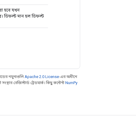
করা হবে যখন
ে। ডিফল্ট মান হল ডিফল্ট
ডের নমুনাগুলি
Apache 2.0 License
-এর অধীনে
থার রেজিস্টার্ড ট্রেডমার্ক। কিছু কন্টেন্ট
NumPy