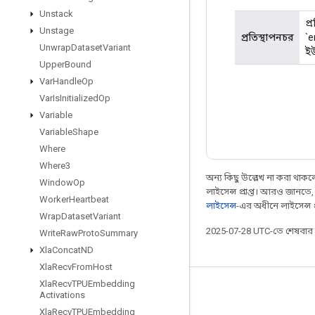
Unstack
প্
Unstage
প্রতিস্থাপনচর
`e
Unwrap
Dataset
Variant
ইউ
Upper
Bound
Var
Handle
Op
Var
Is
Initialized
Op
Variable
Variable
Shape
Where
Where3
অন্য কিছু উল্লেখ না করা থাকলে,
Window
Op
লাইসেন্স প্রাপ্ত। আরও জানতে
Worker
Heartbeat
লাইসেন্স
-এর অধীনে লাইসেন্স প্র
Wrap
Dataset
Variant
2025-07-28 UTC-তে শেষবা
Write
Raw
Proto
Summary
Xla
Concat
ND
Xla
Recv
From
Host
Xla
Recv
TPUEmbedding
সবসময় যুক্ত থাকুন
Activations
Xla
Recv
TPUEmbedding