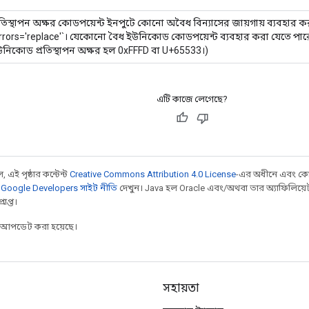
রতিস্থাপন অক্ষর কোডপয়েন্ট ইনপুটে কোনো অবৈধ বিন্যাসের জায়গায় ব্যবহার 
rrors='replace'`। যেকোনো বৈধ ইউনিকোড কোডপয়েন্ট ব্যবহার করা যেতে পার
নিকোড প্রতিস্থাপন অক্ষর হল 0xFFFD বা U+65533।)
এটি কাজে লেগেছে?
 এই পৃষ্ঠার কন্টেন্ট
Creative Commons Attribution 4.0 License
-এর অধীনে এবং কো
,
Google Developers সাইট নীতি
দেখুন। Java হল Oracle এবং/অথবা তার অ্যাফিলিয়েট সংস্
াপ্ত।
র আপডেট করা হয়েছে।
সহায়তা