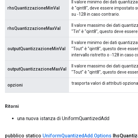
Il valore minimo dei dati quantizza
rhsQuantizzazioneMinVal
è "qint8", deve essere impostato su
su -128 in caso contrario.
Il valore massimo dei dati quantiz
rhsQuantizzazioneMaxVal
"Tin" è "qint8", questo deve esser
Il valore minimo dei dati quantizz
outputQuantizzazioneMinVal
"Tout" è "qint8", questo deve esse
intervallo ristretto o -128 in caso c
Il valore massimo dei dati quantiz
outputQuantizzazioneMaxVal
"Tout" è "qint8", questo deve esse
trasporta valori di attributi opziona
opzioni
Ritorni
una nuova istanza di UniformQuantizedAdd
pubblico statico
Uniform
Quantized
Add
.
Options
lhs
Quantiz