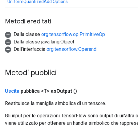
UniformQuantizedAdd.Options
Metodi ereditati
Dalla classe
org.tensorflow.op.PrimitiveOp
Dalla classe java.lang.Object
Dall'interfaccia
org.tensorflow.Operand
Metodi pubblici
Uscita
pubblica <T>
as
Output
()
Restituisce la maniglia simbolica di un tensore.
x
Gli input per le operazioni TensorFlow sono output di un'alt
viene utilizzato per ottenere un handle simbolico che rappresent