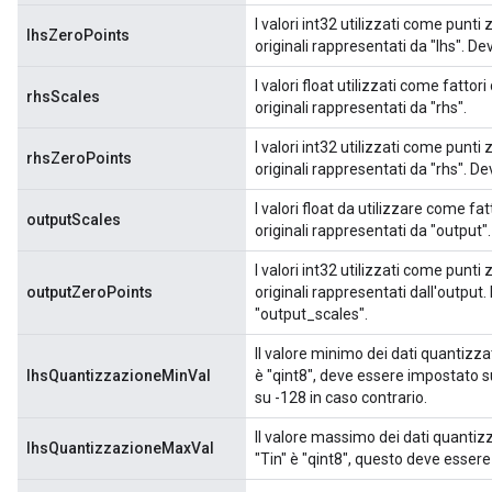
I valori int32 utilizzati come punti
lhsZeroPoints
originali rappresentati da "lhs". D
I valori float utilizzati come fatto
rhsScales
originali rappresentati da "rhs".
I valori int32 utilizzati come punti
rhsZeroPoints
originali rappresentati da "rhs". D
I valori float da utilizzare come fa
outputScales
originali rappresentati da "output".
I valori int32 utilizzati come punti
outputZeroPoints
originali rappresentati dall'output
"output_scales".
Il valore minimo dei dati quantizza
lhsQuantizzazioneMinVal
è "qint8", deve essere impostato su
su -128 in caso contrario.
Il valore massimo dei dati quantiz
lhsQuantizzazioneMaxVal
"Tin" è "qint8", questo deve esser