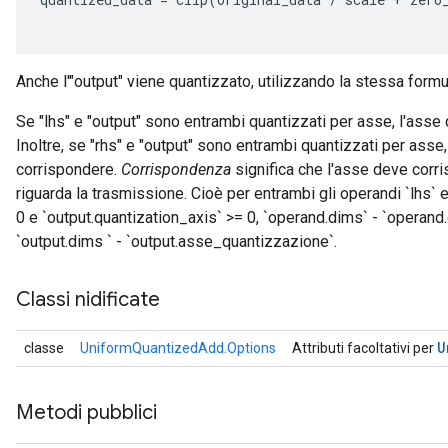
Anche l'"output" viene quantizzato, utilizzando la stessa formu
Se "lhs" e "output" sono entrambi quantizzati per asse, l'ass
Inoltre, se "rhs" e "output" sono entrambi quantizzati per asse
corrispondere.
Corrispondenza
significa che l'asse deve corri
riguarda la trasmissione. Cioè per entrambi gli operandi `lhs` 
0 e `output.quantization_axis` >= 0, `operand.dims` - `operan
`output.dims ` - `output.asse_quantizzazione`.
Classi nidificate
U
classe
UniformQuantizedAdd.Options
Attributi facoltativi per
Metodi pubblici