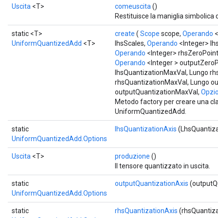
Uscita
<T>
comeuscita
()
Restituisce la maniglia simbolica 
static <T>
create
(
Scope
scope,
Operando
<
UniformQuantizedAdd
<T>
lhsScales,
Operando
<Integer> lh
Operando
<Integer> rhsZeroPoin
Operando
<Integer > outputZeroP
lhsQuantizationMaxVal, Lungo rh
rhsQuantizationMaxVal, Lungo ou
outputQuantizationMaxVal,
Opzion
Metodo factory per creare una c
UniformQuantizedAdd.
static
lhsQuantizationAxis
(LhsQuantiza
UniformQuantizedAdd.Options
Uscita
<T>
produzione
()
Il tensore quantizzato in uscita.
static
outputQuantizationAxis
(outputQu
UniformQuantizedAdd.Options
static
rhsQuantizationAxis
(rhsQuantiza