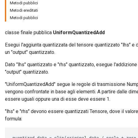
Metodi pubblici
Metodi ereditati
Metodi pubblici
classe finale pubblica
UniformQuantizedAdd
Esegui l'aggiunta quantizzata del tensore quantizzato "lhs" e 
un "output" quantizzato.
Dato "lhs" quantizzato e "rhs" quantizzato, esegue l'addizione 
"output" quantizzato.
"UniformQuantizedAdd" segue le regole di trasmissione Numpy.
vengono confrontate in base agli elementi. A partire dalle dim
essere uguali oppure una di esse deve essere 1.
"lhs" e "rhs" devono essere quantizzati Tensore, dove il valore
formula:
quantized_data
=
clip
(
original_data
/
scale
+
zero