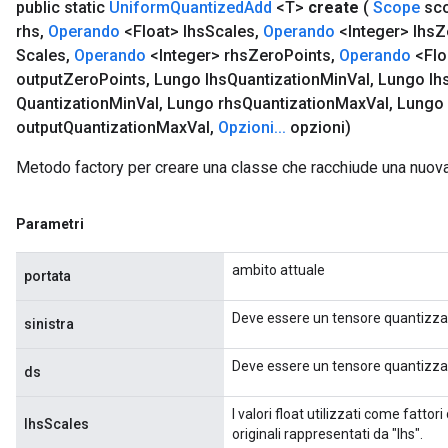
public static
Uniform
Quantized
Add
<T>
create
(
Scope
sc
rhs
,
Operando
<Float> lhs
Scales
,
Operando
<Integer> lhs
Z
Scales
,
Operando
<Integer> rhs
Zero
Points
,
Operando
<Flo
output
Zero
Points
,
Lungo lhs
Quantization
Min
Val
,
Lungo lh
Quantization
Min
Val
,
Lungo rhs
Quantization
Max
Val
,
Lungo 
output
Quantization
Max
Val
,
Opzioni
.
.
.
opzioni)
Metodo factory per creare una classe che racchiude una nuo
Parametri
ambito attuale
portata
Deve essere un tensore quantizza
sinistra
Deve essere un tensore quantizza
ds
I valori float utilizzati come fatto
lhsScales
originali rappresentati da "lhs".