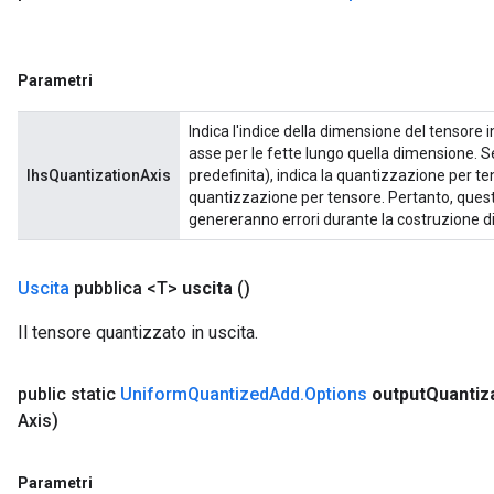
Parametri
Indica l'indice della dimensione del tensore 
asse per le fette lungo quella dimensione. 
lhsQuantizationAxis
predefinita), indica la quantizzazione per te
quantizzazione per tensore. Pertanto, questo
genereranno errori durante la costruzione d
Uscita
pubblica <T>
uscita
()
Il tensore quantizzato in uscita.
public static
Uniform
Quantized
Add
.
Options
output
Quantiz
Axis)
Parametri