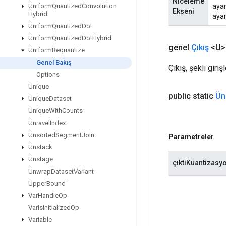
Niceleme
ayar
Uniform
Quantized
Convolution
Ekseni
Hybrid
ayar
Uniform
Quantized
Dot
Uniform
Quantized
Dot
Hybrid
genel
Çıkış
<U>
Uniform
Requantize
Genel Bakış
Çıkış, şekli giri
Options
Unique
public static
Ün
Unique
Dataset
Unique
With
Counts
Unravel
Index
Unsorted
Segment
Join
Parametreler
Unstack
Unstage
çıktıKuantizasy
Unwrap
Dataset
Variant
Upper
Bound
Var
Handle
Op
Var
Is
Initialized
Op
Variable