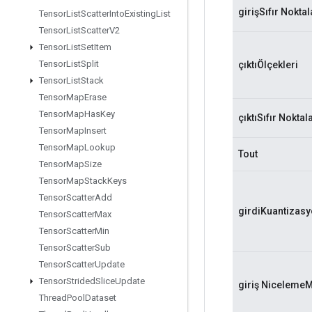
girişSıfır Noktal
Tensor
List
Scatter
Into
Existing
List
Tensor
List
Scatter
V2
Tensor
List
Set
Item
Tensor
List
Split
çıktıÖlçekleri
Tensor
List
Stack
Tensor
Map
Erase
Tensor
Map
Has
Key
çıktıSıfır Noktal
Tensor
Map
Insert
Tensor
Map
Lookup
Tout
Tensor
Map
Size
Tensor
Map
Stack
Keys
Tensor
Scatter
Add
girdiKuantizas
Tensor
Scatter
Max
Tensor
Scatter
Min
Tensor
Scatter
Sub
Tensor
Scatter
Update
Tensor
Strided
Slice
Update
giriş Niceleme
Thread
Pool
Dataset