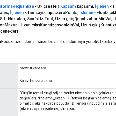
iforma
Requantize
<U>
create
(
Kapsam
kapsamı
,
İşlenen
<T>
ales
,
İşlenen
<Tamsayı> input
Zero
Points
,
İşlenen
<Float> çık
Sıfır
Noktaları
,
Sınıf<U> Tout
,
Uzun girişQuantization
Min
Val
,
U
yon
Max
Val
,
Uzun çıkışKuantizasyon
Min
Val
,
Uzun çıkışKuantiz
çenekler)
aRequantize işlemini saran bir sınıf oluşturmaya yönelik fabrika 
mevcut kapsam
Kalay Tensörü olmalı.
"Giriş"in temsil ettiği orijinal veriler nicelenirken ölçek(ler) 
değer(ler). Niceleme_ekseni -1 (tensör başına niceleme) ise
olmalıdır, aksi takdirde boyutta 1D Tensör (input.dim_size(
(eksen başına niceleme) olmalıdır.