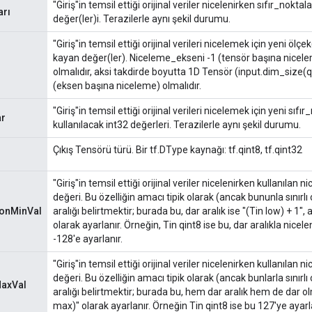
"Giriş"in temsil ettiği orijinal veriler nicelenirken sıfır_noktal
arı
değer(ler)i. Terazilerle aynı şekil durumu.
"Giriş"in temsil ettiği orijinal verileri nicelemek için yeni ölçe
kayan değer(ler). Niceleme_ekseni -1 (tensör başına nicelem
olmalıdır, aksi takdirde boyutta 1D Tensör (input.dim_size(
(eksen başına niceleme) olmalıdır.
"Giriş"in temsil ettiği orijinal verileri nicelemek için yeni sıfı
ar
kullanılacak int32 değerleri. Terazilerle aynı şekil durumu.
Çıkış Tensörü türü. Bir tf.DType kaynağı: tf.qint8, tf.qint32
"Giriş"in temsil ettiği orijinal veriler nicelenirken kullanıla
değeri. Bu özelliğin amacı tipik olarak (ancak bununla sınır
yonMinVal
aralığı belirtmektir; burada bu, dar aralık ise "(Tin low) + 1", 
olarak ayarlanır. Örneğin, Tin qint8 ise bu, dar aralıkla nice
-128'e ayarlanır.
"Giriş"in temsil ettiği orijinal veriler nicelenirken kullanıl
değeri. Bu özelliğin amacı tipik olarak (ancak bunlarla sınır
MaxVal
aralığı belirtmektir; burada bu, hem dar aralık hem de dar ol
max)" olarak ayarlanır. Örneğin Tin qint8 ise bu 127'ye ayarla