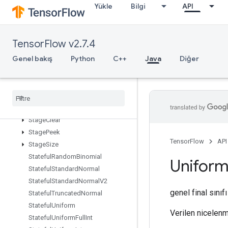
Yükle
Bilgi
API
SparseSegmentSumGrad
SparseTensorToCSRSparseMatrix
Spence
TensorFlow v2.7.4
Split
Genel bakış
Python
C++
Java
Diğer
SplitDedupData
SplitV
Squeeze
Stack
Stage
Stage
Clear
Stage
Peek
TensorFlow
API
Stage
Size
Stateful
Random
Binomial
Unifor
Stateful
Standard
Normal
Stateful
Standard
Normal
V2
genel final sınıf
Stateful
Truncated
Normal
Stateful
Uniform
Verilen nicelenm
Stateful
Uniform
Full
Int