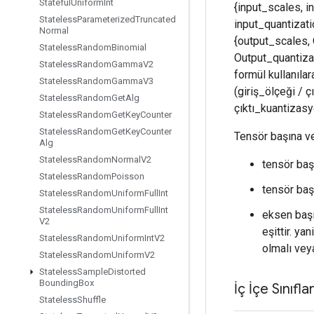
Stateful
Uniform
Int
{input_scales, i
Stateless
Parameterized
Truncated
input_quantizati
Normal
{output_scales,
Stateless
Random
Binomial
Output_quantizat
Stateless
Random
Gamma
V2
formül kullanıla
Stateless
Random
Gamma
V3
(giriş_ölçeği / ç
Stateless
Random
Get
Alg
çıktı_kuantizas
Stateless
Random
Get
Key
Counter
Stateless
Random
Get
Key
Counter
Tensör başına v
Alg
Stateless
Random
Normal
V2
tensör baş
Stateless
Random
Poisson
tensör baş
Stateless
Random
Uniform
Full
Int
Stateless
Random
Uniform
Full
Int
eksen başı
V2
eşittir. y
Stateless
Random
Uniform
Int
V2
olmalı veya
Stateless
Random
Uniform
V2
Stateless
Sample
Distorted
Bounding
Box
İç İçe Sınıfla
Stateless
Shuffle