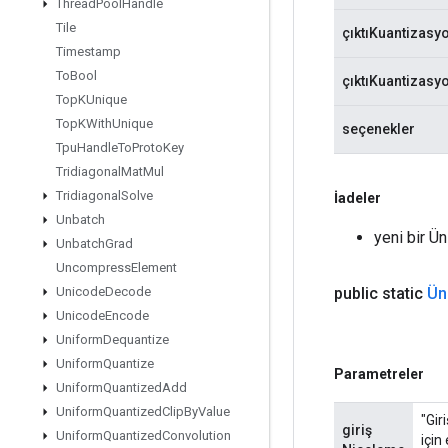
Thread
Pool
Handle
Tile
çıktıKuantizasy
Timestamp
To
Bool
çıktıKuantizas
Top
KUnique
Top
KWith
Unique
seçenekler
Tpu
Handle
To
Proto
Key
Tridiagonal
Mat
Mul
Tridiagonal
Solve
İadeler
Unbatch
yeni bir Ü
Unbatch
Grad
Uncompress
Element
public static
Ün
Unicode
Decode
Unicode
Encode
Uniform
Dequantize
Uniform
Quantize
Parametreler
Uniform
Quantized
Add
Uniform
Quantized
Clip
By
Value
"Gir
giriş
Uniform
Quantized
Convolution
için