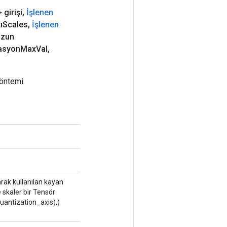
 girişi
,
İşlenen
tıScales
,
İşlenen
zun
asyon
Max
Val
,
yöntemi.
olarak kullanılan kayan
 skaler bir Tensör
quantization_axis),)