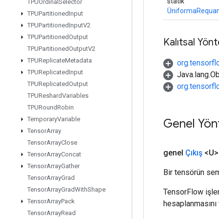
statik
TPUOrdinal
Selector
ÜniformaRequan
TPUPartitioned
Input
TPUPartitioned
Input
V2
TPUPartitioned
Output
Kalıtsal Yön
TPUPartitioned
Output
V2
TPUReplicate
Metadata
org.tensorfl
TPUReplicated
Input
Java.lang.Ob
TPUReplicated
Output
org.tensorf
TPUReshard
Variables
TPURound
Robin
Temporary
Variable
Genel Yön
Tensor
Array
Tensor
Array
Close
genel
Çıkış
<U>
Tensor
Array
Concat
Tensor
Array
Gather
Bir tensörün sem
Tensor
Array
Grad
Tensor
Array
Grad
With
Shape
TensorFlow işleml
Tensor
Array
Pack
hesaplanmasını t
Tensor
Array
Read