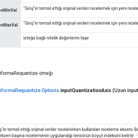
"Giriş"in temsil ettiği orijinal verileri nicelemek için yeni n
onMinVal
"Giriş"in temsil ettiği orijinal verileri nicelemek için yeni 
yonMaxVal
isteğe bağlı nitelik değerlerini taşır
niformaRequantize örneği
iforma
Requantize
.
Options
input
Quantization
Axis
(Uzun inpu
iş"in temsil ettiği orijinal veriler nicelenirken kullanılan niceleme ekseni.
 eksen başına nicelemenin uygulandığı tensörün boyut indeksini belirtir. -