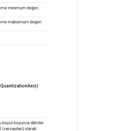
iceleme minimum değeri.
niceleme maksimum değeri.
t
Quantization
Axis)
 Bu boyut boyunca dilimler
1 (varsayılan) olarak