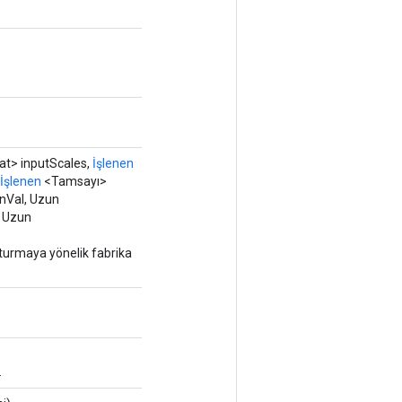
at> inputScales,
İşlenen
İşlenen
<Tamsayı>
inVal, Uzun
, Uzun
şturmaya yönelik fabrika
.