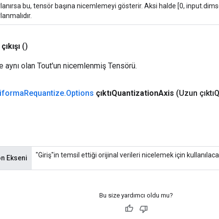
lanırsa bu, tensör başına nicemlemeyi gösterir. Aksi halde [0, input.dims(
lanmalıdır.
çıkışı
()
şle aynı olan Tout'un nicemlenmiş Tensörü.
iforma
Requantize
.
Options
çıktıQuantization
Axis
(Uzun çıktı
"Giriş"in temsil ettiği orijinal verileri nicelemek için kullanıl
on Ekseni
Bu size yardımcı oldu mu?