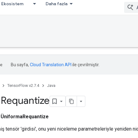
Ekosistem
Daha fazla
Bu sayfa,
Cloud Translation API
ile çevrilmiştir.
TensorFlow v2.7.4
Java
m
Requantize
ı
ÜniformaRequantize
iş tensör 'girdisi', onu yeni niceleme parametreleriyle yeniden ni