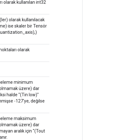
arı olarak kullanılan int32
k(ler) olarak kullanılacak
e) ise skaler bir Tensör
quantization_axis),)
r_noktaları olarak
n niceleme minimum
lı olmamak üzere) dar
aksi halde "(Tin low)"
lenmişse -127'ye, değilse
an niceleme maksimum
lı olmamak üzere) dar
mayan aralık için "(Tout
nır.