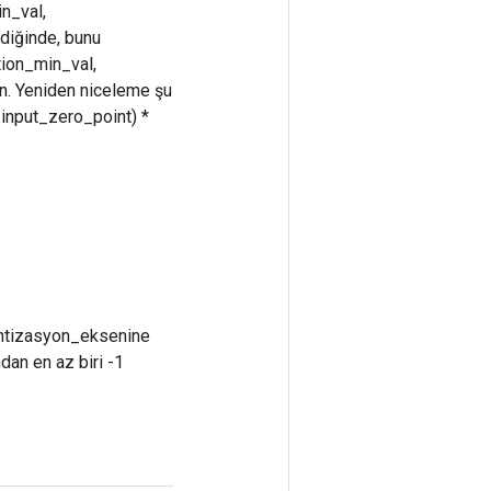
n_val,
ldiğinde, bunu
tion_min_val,
in. Yeniden niceleme şu
 input_zero_point) *
antizasyon_eksenine
dan en az biri -1