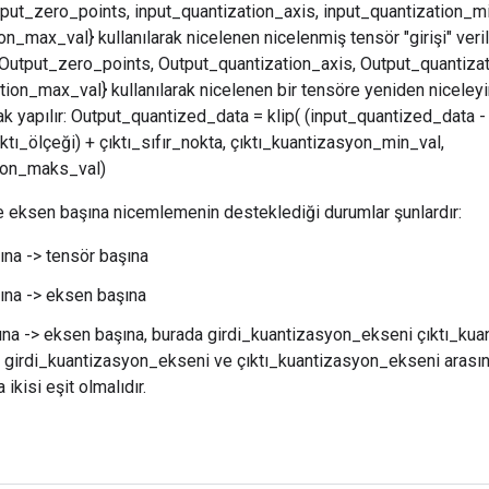
nput_zero_points, input_quantization_axis, input_quantization_mi
on_max_val} kullanılarak nicelenen nicelenmiş tensör "girişi" veri
 Output_zero_points, Output_quantization_axis, Output_quantiza
ion_max_val} kullanılarak nicelenen bir tensöre yeniden niceley
rak yapılır: Output_quantized_data = klip( (input_quantized_data -
ıktı_ölçeği) + çıktı_sıfır_nokta, çıktı_kuantizasyon_min_val,
yon_maks_val)
e eksen başına nicemlemenin desteklediği durumlar şunlardır:
ına -> tensör başına
ına -> eksen başına
na -> eksen başına, burada girdi_kuantizasyon_ekseni çıktı_ku
ani girdi_kuantizasyon_ekseni ve çıktı_kuantizasyon_ekseni arasın
 ikisi eşit olmalıdır.
r