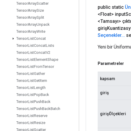
Tensor
Array
Scatter
public static
Ün
Tensor
Array
Size
<Float> input
Sc
Tensor
Array
Split
<Tamsayı> çıktı
Tensor
Array
Unpack
girişKuantizas
Tensor
Array
Write
Seçenekler
.
.
.
se
Tensor
List
Concat
Tensor
List
Concat
Lists
Yeni bir Üniform
Tensor
List
Concat
V2
Tensor
List
Element
Shape
Parametreler
Tensor
List
From
Tensor
Tensor
List
Gather
kapsam
Tensor
List
Get
Item
Tensor
List
Length
giriş
Tensor
List
Pop
Back
Tensor
List
Push
Back
Tensor
List
Push
Back
Batch
girişÖlçekleri
Tensor
List
Reserve
Tensor
List
Resize
Tensor
List
Scatter