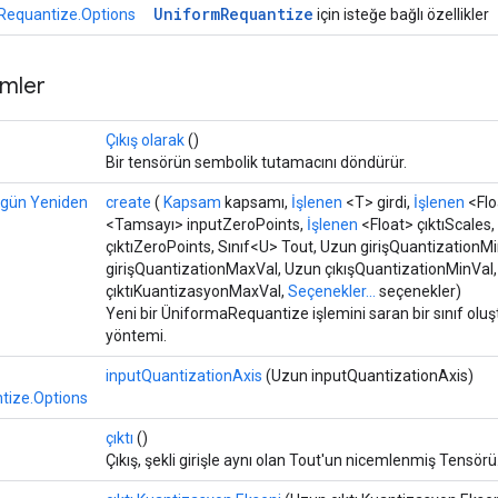
Uniform
Requantize
Requantize.Options
için isteğe bağlı özellikler
mler
Çıkış olarak
()
Bir tensörün sembolik tutamacını döndürür.
gün Yeniden
create
(
Kapsam
kapsamı,
İşlenen
<T> girdi,
İşlenen
<Flo
<Tamsayı> inputZeroPoints,
İşlenen
<Float> çıktıScales,
çıktıZeroPoints, Sınıf<U> Tout, Uzun girişQuantizationM
girişQuantizationMaxVal, Uzun çıkışQuantizationMinVal
çıktıKuantizasyonMaxVal,
Seçenekler...
seçenekler)
Yeni bir ÜniformaRequantize işlemini saran bir sınıf olu
yöntemi.
inputQuantizationAxis
(Uzun inputQuantizationAxis)
tize.Options
çıktı
()
Çıkış, şekli girişle aynı olan Tout'un nicemlenmiş Tensörü