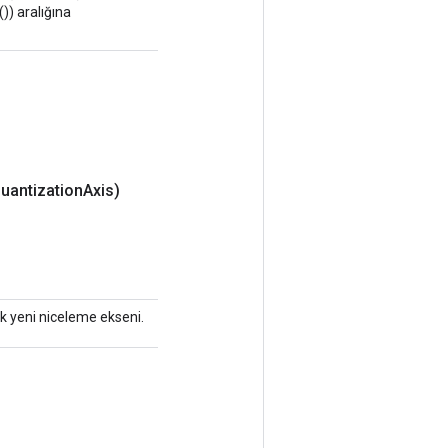
)) aralığına
Quantization
Axis)
acak yeni niceleme ekseni.