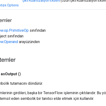
çıktı Kuantizasyon Ekseni
(Uzun çıktı Kuantizasyon Eksen
tize.Options
temler
ow.op.PrimitiveOp
sınıfından
ject sınıfından
low.Operand
arayüzünden
temler
as
Output
()
bolik tutamacını döndürür.
erinin girdileri, başka bir TensorFlow işleminin çıktılarıdır. Bu yö
emsil eden sembolik bir tanıtıcı elde etmek için kullanılır.