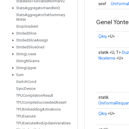
Stateless
Truncated
Normal
V2
sınıf
Üniforma
Stats
Aggregator
Handle
V2
Stats
Aggregator
Set
Summary
Writer
Genel Yönte
Stop
Gradient
Strided
Slice
Çıkış
<U>
Strided
Slice
Assign
Strided
Slice
Grad
statik <U, T>
Düz
String
Lower
Niceleme
<U>
String
NGrams
String
Upper
Sum
Switch
Cond
Sync
Device
TPUCompilation
Result
statik
TPUCompile
Succeeded
Assert
ÜniformaRequan
TPUEmbedding
Activations
Çıkış
<U>
TPUExecute
TPUExecute
And
Update
Variables