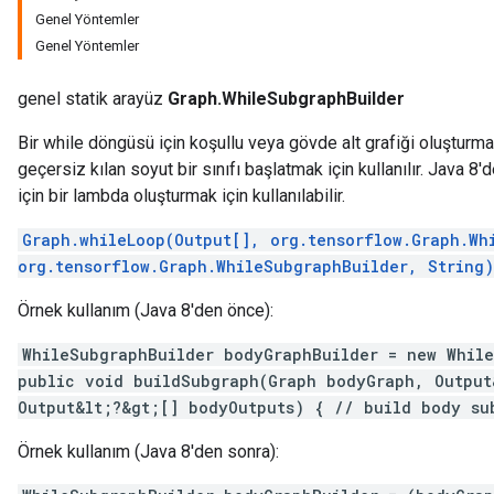
Genel Yöntemler
Genel Yöntemler
genel statik arayüz
Graph.WhileSubgraphBuilder
Bir while döngüsü için koşullu veya gövde alt grafiği oluştur
geçersiz kılan soyut bir sınıfı başlatmak için kullanılır. Java 8'
için bir lambda oluşturmak için kullanılabilir.
Graph.whileLoop(Output[], org.tensorflow.Graph.Wh
org.tensorflow.Graph.WhileSubgraphBuilder, String)
Örnek kullanım (Java 8'den önce):
WhileSubgraphBuilder bodyGraphBuilder = new Whil
public void buildSubgraph(Graph bodyGraph, Output
Output&lt;?&gt;[] bodyOutputs) { // build body su
Örnek kullanım (Java 8'den sonra):