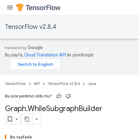
TensorFlow v2.8.4
Bu sayfa,
Cloud Translation API
ile çevrilmiştir.
TensorFlow
API
TensorFlow v2.8.4
Java
Bu size yardımcı oldu mu?
Graph
.
While
Subgraph
Builder
Bu sayfada