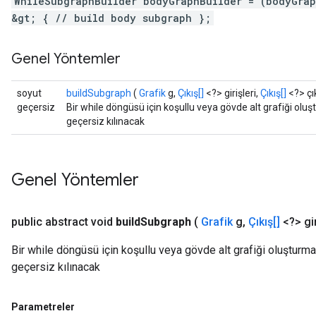
WhileSubgraphBuilder bodyGraphBuilder = (bodyGra
&gt; { // build body subgraph };
Genel Yöntemler
soyut
buildSubgraph
(
Grafik
g,
Çıkış[]
<?> girişleri,
Çıkış[]
<?> çık
geçersiz
Bir while döngüsü için koşullu veya gövde alt grafiği olu
geçersiz kılınacak
Genel Yöntemler
public abstract void
build
Subgraph
(
Grafik
g
,
Çıkış[]
<?> gir
Bir while döngüsü için koşullu veya gövde alt grafiği oluşturma
geçersiz kılınacak
Parametreler