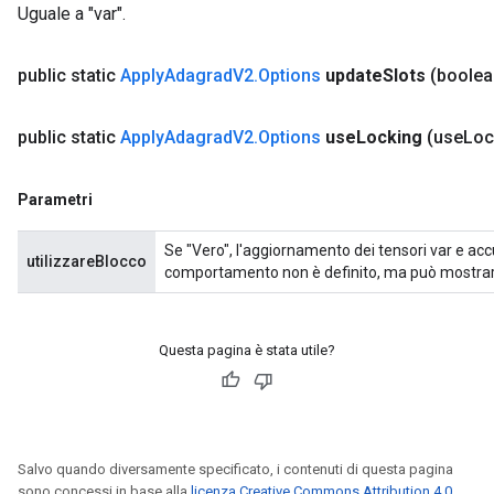
Uguale a "var".
public static
Apply
Adagrad
V2
.
Options
update
Slots
(boolea
public static
Apply
Adagrad
V2
.
Options
use
Locking
(use
Loc
Parametri
Se "Vero", l'aggiornamento dei tensori var e accum
utilizzareBlocco
comportamento non è definito, ma può mostra
Questa pagina è stata utile?
Salvo quando diversamente specificato, i contenuti di questa pagina
sono concessi in base alla
licenza Creative Commons Attribution 4.0
,