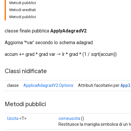
Metodi pubblici
Metodi ereditati
Metodi pubblici
classe finale pubblica
ApplyAdagradV2
Aggiorna '*var' secondo lo schema adagrad.
accum += grad * grad var -= lr * grad * (1 / sqrt(accum))
Classi nidificate
Appl
classe
ApplicaAdagradV2.Options
Attributi facoltativi per
Metodi pubblici
Uscita
<T>
comeuscita
()
Restituisce la maniglia simbolica di un 