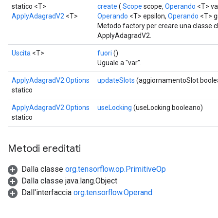
statico <T>
create
(
Scope
scope,
Operando
<T> va
ApplyAdagradV2
<T>
Operando
<T> epsilon,
Operando
<T> g
Metodo factory per creare una classe 
ApplyAdagradV2.
Uscita
<T>
fuori
()
Uguale a "var".
ApplyAdagradV2.Options
updateSlots
(aggiornamentoSlot boole
statico
ApplyAdagradV2.Options
useLocking
(useLocking booleano)
statico
Metodi ereditati
Dalla classe
org.tensorflow.op.PrimitiveOp
Dalla classe java.lang.Object
Dall'interfaccia
org.tensorflow.Operand