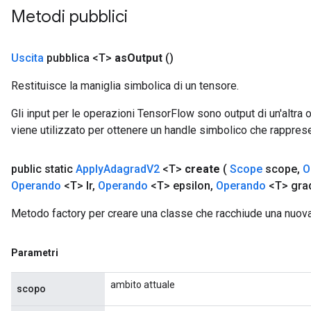
Metodi pubblici
Uscita
pubblica <T>
as
Output
()
Restituisce la maniglia simbolica di un tensore.
t
Gli input per le operazioni TensorFlow sono output di un'alt
viene utilizzato per ottenere un handle simbolico che rappresent
public static
Apply
Adagrad
V2
<T>
create
(
Scope
scope
,
O
Operando
<T> lr
,
Operando
<T> epsilon
,
Operando
<T> gra
Metodo factory per creare una classe che racchiude una nuo
source
Parametri
leOp
ambito attuale
scopo