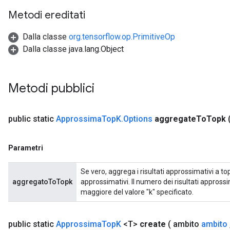
Metodi ereditati
Dalla classe
org.tensorflow.op.PrimitiveOp
Dalla classe java.lang.Object
t
Metodi pubblici
public static
Approssima
Top
K
.
Options
aggregate
To
Topk
source
Parametri
Se vero, aggrega i risultati approssimativi a top-
leOp
aggregatoToTopk
approssimativi. Il numero dei risultati appross
maggiore del valore "k" specificato.
public static
Approssima
Top
K
<T>
create
( ambito
ambito