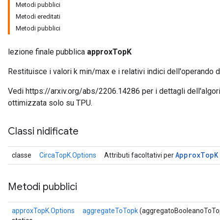
Metodi pubblici
Metodi ereditati
Metodi pubblici
lezione finale pubblica
approxTopK
Restituisce i valori k min/max e i relativi indici dell'operando
Vedi https://arxiv.org/abs/2206.14286 per i dettagli dell'alg
ottimizzata solo su TPU.
Classi nidificate
Approx
Top
K
classe
CircaTopK.Options
Attributi facoltativi per
Metodi pubblici
approxTopK.Options
aggregateToTopk
(aggregatoBooleanoToTo