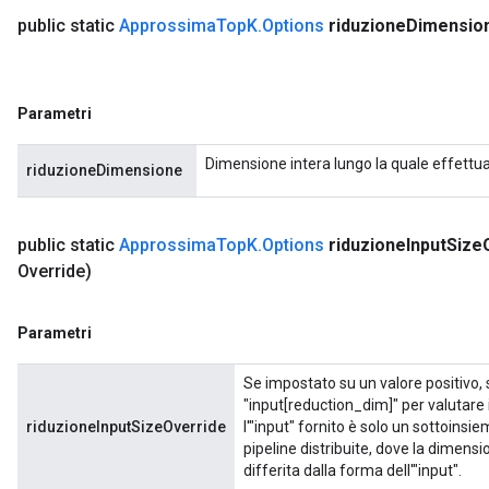
public static
Approssima
Top
K
.
Options
riduzione
Dimensio
Parametri
Dimensione intera lungo la quale effettuar
riduzioneDimensione
public static
Approssima
Top
K
.
Options
riduzione
Input
Size
Override)
Parametri
Se impostato su un valore positivo,
"input[reduction_dim]" per valutare 
riduzioneInputSizeOverride
l'"input" fornito è solo un sottoins
pipeline distribuite, dove la dimensi
differita dalla forma dell'"input".