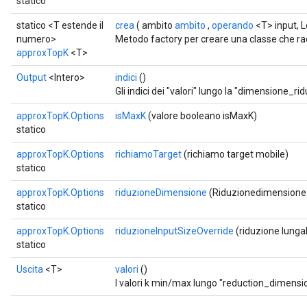
statico
statico <T estende il
crea
( ambito
ambito
,
operando
<T> input, L
numero>
Metodo factory per creare una classe che r
approxTopK
<T>
Output
<Intero>
indici
()
Gli indici dei "valori" lungo la "dimensione_ri
approxTopK.Options
isMaxK
(valore booleano isMaxK)
statico
approxTopK.Options
richiamoTarget
(richiamo target mobile)
statico
approxTopK.Options
riduzioneDimensione
(Riduzionedimensione
statico
approxTopK.Options
riduzioneInputSizeOverride
(riduzione lunga
statico
Uscita
<T>
valori
()
I valori k min/max lungo "reduction_dimensio