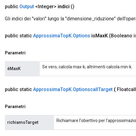
public
Output
<Integer>
indici
()
Gli indici dei "valori" lungo la "dimensione_riduzione" dell'oper
public static
Approssima
Top
K
.
Options
is
Max
K
(Booleano i
Parametri
Se vero, calcola max-k; altrimenti calcola min-k.
èMaxK
public static
Approssima
Top
K
.
Optionscall
Target
(
Floatcall
Parametri
Richiamare l'obiettivo per l'approssimazion
richiamoTarget