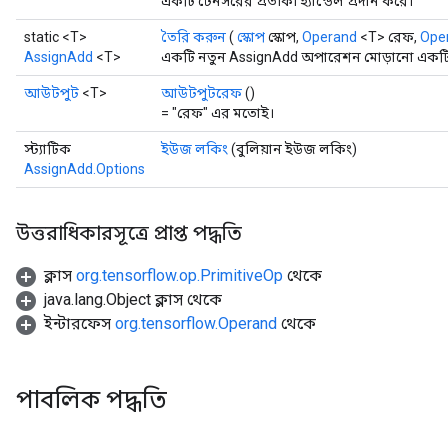
একটি টেনসরের প্রতীকী হ্যান্ডেল প্রদান করে।
static <T>
তৈরি করুন
(
স্কোপ
স্কোপ,
Operand
<T> রেফ,
Ope
AssignAdd
<T>
একটি নতুন AssignAdd অপারেশন মোড়ানো একটি ক
আউটপুট
<T>
আউটপুটরেফ
()
= "রেফ" এর মতোই।
স্ট্যাটিক
ইউজ লকিং
(বুলিয়ান ইউজ লকিং)
AssignAdd.Options
উত্তরাধিকারসূত্রে প্রাপ্ত পদ্ধতি
ক্লাস
org.tensorflow.op.PrimitiveOp
থেকে
java.lang.Object ক্লাস থেকে
ইন্টারফেস
org.tensorflow.Operand
থেকে
পাবলিক পদ্ধতি
t