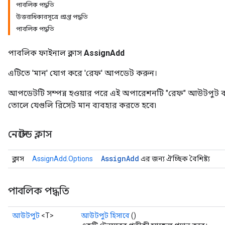
পাবলিক পদ্ধতি
উত্তরাধিকারসূত্রে প্রাপ্ত পদ্ধতি
পাবলিক পদ্ধতি
পাবলিক ফাইনাল ক্লাস
AssignAdd
এটিতে 'মান' যোগ করে 'রেফ' আপডেট করুন।
আপডেটটি সম্পন্ন হওয়ার পরে এই অপারেশনটি "রেফ" আউটপুট 
তোলে যেগুলি রিসেট মান ব্যবহার করতে হবে৷
নেস্টেড ক্লাস
Assign
Add
ক্লাস
AssignAdd.Options
এর জন্য ঐচ্ছিক বৈশিষ্ট্য
পাবলিক পদ্ধতি
আউটপুট
<T>
আউটপুট হিসাবে
()