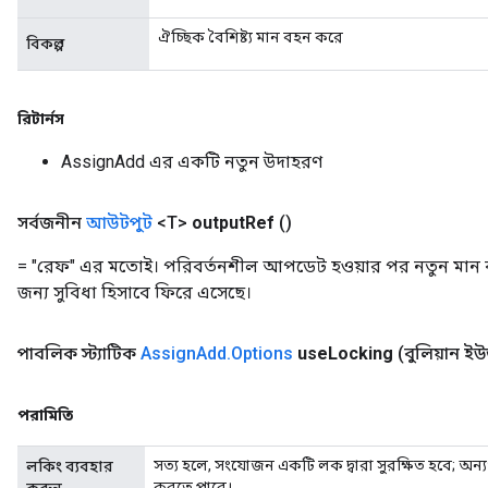
ঐচ্ছিক বৈশিষ্ট্য মান বহন করে
বিকল্প
Flush
রিটার্নস
eHandleOp
AssignAdd এর একটি নতুন উদাহরণ
সর্বজনীন
আউটপুট
<T>
output
Ref
()
ureSplit
= "রেফ" এর মতোই। পরিবর্তনশীল আপডেট হওয়ার পর নতুন মান ব্
জন্য সুবিধা হিসাবে ফিরে এসেছে।
পাবলিক স্ট্যাটিক
Assign
Add
.
Options
use
Locking
(বুলিয়ান ই
পরামিতি
সত্য হলে, সংযোজন একটি লক দ্বারা সুরক্ষিত হবে; অন্
লকিং ব্যবহার
করতে পারে।