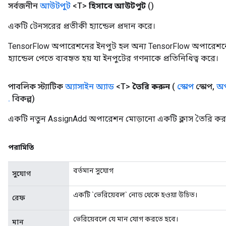
সর্বজনীন
আউটপুট
<T>
হিসাবে আউটপুট
()
একটি টেনসরের প্রতীকী হ্যান্ডেল প্রদান করে।
TensorFlow অপারেশনের ইনপুট হল অন্য TensorFlow অপারেশনে
হ্যান্ডেল পেতে ব্যবহৃত হয় যা ইনপুটের গণনাকে প্রতিনিধিত্ব করে।
source
পাবলিক স্ট্যাটিক
অ্যাসাইন অ্যাড
<T>
তৈরি করুন
(
স্কোপ
স্কোপ
,
অপ
.
বিকল্প)
leOp
একটি নতুন AssignAdd অপারেশন মোড়ানো একটি ক্লাস তৈরি করা
পরামিতি
বর্তমান সুযোগ
সুযোগ
একটি `ভেরিয়েবল` নোড থেকে হওয়া উচিত।
রেফ
ভেরিয়েবলে যে মান যোগ করতে হবে।
মান