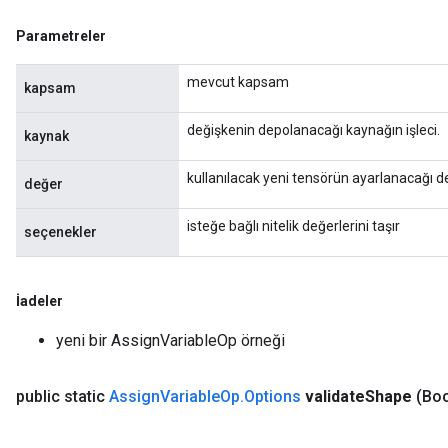
Parametreler
source
mevcut kapsam
kapsam
leOp
değişkenin depolanacağı kaynağın işleci.
kaynak
kullanılacak yeni tensörün ayarlanacağı d
değer
isteğe bağlı nitelik değerlerini taşır
seçenekler
İadeler
yeni bir AssignVariableOp örneği
public static
Assign
Variable
Op
.
Options
validate
Shape
(Boo
Flush