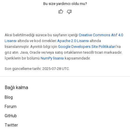
Bu size yardımcı oldu mu?
eHandleOp
Aksi belirtilmediği sürece bu sayfanın içeriği
Creative Commons Atıf 4.0
ureSplit
Lisansı
altında ve kod örnekleri
Apache 2.0 Lisansı
altında
lisanslanmıştır. Ayrıntılı bilgi için
Google Developers Site Politikaları
'na
göz atın. Java, Oracle ve/veya satış ortaklarının tescilli ticari markasıdır.
İçeriklerin bir bölümü
NumPy lisansı
kapsamındadır.
Son güncelleme tarihi: 2025-07-28 UTC.
Bağlı kalma
Blog
Forum
GitHub
Twitter