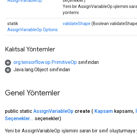
AssignVariableOp
seçenekler)
Yeni bir AssignVariableOp işlemini sara
yöntemi.
statik
validateShape
(Boolean validateShap
AssignVariableOp.Options
Kalıtsal Yöntemler
org.tensorflow.op.PrimitiveOp
sınıfından
Java.lang.Object sınıfından
Genel Yöntemler
t
public static
Assign
Variable
Op
create
(
Kapsam
kapsamı
,
Seçenekler
.
.
.
seçenekler)
Yeni bir AssignVariableOp işlemini saran bir sınıf oluşturmaya 