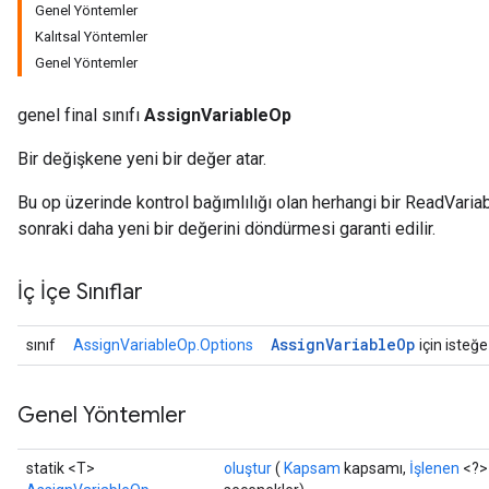
Genel Yöntemler
Kalıtsal Yöntemler
Genel Yöntemler
genel final sınıfı
AssignVariableOp
Bir değişkene yeni bir değer atar.
Bu op üzerinde kontrol bağımlılığı olan herhangi bir ReadVari
sonraki daha yeni bir değerini döndürmesi garanti edilir.
İç İçe Sınıflar
Assign
Variable
Op
sınıf
AssignVariableOp.Options
için isteğe
Genel Yöntemler
statik <T>
oluştur
(
Kapsam
kapsamı,
İşlenen
<?>