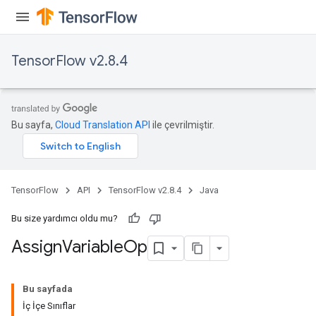
rs
TensorFlow v2.8.4
Bu sayfa,
Cloud Translation API
ile çevrilmiştir.
TensorFlow
API
TensorFlow v2.8.4
Java
Bu size yardımcı oldu mu?
Assign
Variable
Op
Bu sayfada
İç İçe Sınıflar