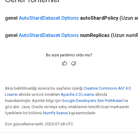
genel
Auto
Shard
Dataset
.
Options
auto
Shard
Policy
(Uzun a
genel
Auto
Shard
Dataset
.
Options
num
Replicas
(Uzun num
R
Bu size yardımcı oldu mu?
t
Aksi belirtilmediği sürece bu sayfanın içeriği
Creative Commons Atıf 4.0
Lisansı
altında ve kod örnekleri
Apache 2.0 Lisansı
altında
lisanslanmıştır. Ayrıntılı bilgi için
Google Developers Site Politikaları
'na
göz atın. Java, Oracle ve/veya satış ortaklarının tescilli ticari markasıdır.
İçeriklerin bir bölümü
NumPy lisansı
kapsamındadır.
Son güncelleme tarihi: 2025-07-28 UTC.
source