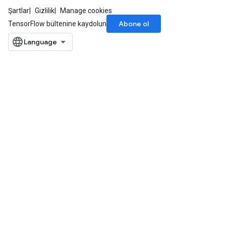
Şartlar
Gizlilik
Manage cookies
Abone ol
TensorFlow bültenine kaydolun
ureSplit