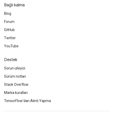
Bağlı kalma
leOp
Blog
Forum
GitHub
Twitter
YouTube
Destek
Sorun izleyici
Sürüm notları
Stack Overflow
Flush
Marka kuralları
TensorFlow'dan Alıntı Yapma
eHandleOp