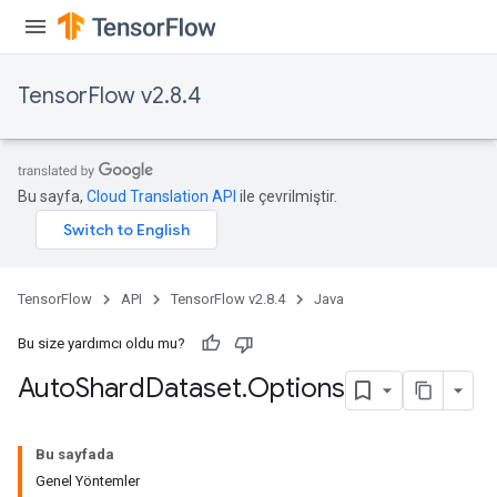
TensorFlow v2.8.4
Bu sayfa,
Cloud Translation API
ile çevrilmiştir.
TensorFlow
API
TensorFlow v2.8.4
Java
Bu size yardımcı oldu mu?
Auto
Shard
Dataset
.
Options
Bu sayfada
Genel Yöntemler