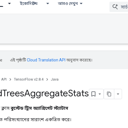
ইকোসিস্টেম
আরও দেখুন
এই পৃষ্ঠাটি
Cloud Translation API
অনুবাদ করেছে।
, API
TensorFlow v2.8.4
Java
d
Trees
Aggregate
Stats
ক্লাস
বুস্টেড ট্রিস অ্যাগ্রিগেট স্ট্যাটাস
চিত পরিসংখ্যানের সারাংশ একত্রিত করে।