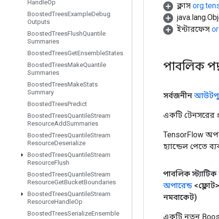
Handle
Op
ক্লাস
org.ten
Boosted
Trees
Example
Debug
java.lang.Obj
Outputs
ইন্টারফেস
or
Boosted
Trees
Flush
Quantile
Summaries
Boosted
Trees
Get
Ensemble
States
পাবলিক পদ
Boosted
Trees
Make
Quantile
Summaries
Boosted
Trees
Make
Stats
Summary
সর্বজনীন
আউটপু
Boosted
Trees
Predict
একটি টেনসরের প্র
Boosted
Trees
Quantile
Stream
Resource
Add
Summaries
TensorFlow অপা
Boosted
Trees
Quantile
Stream
Resource
Deserialize
হ্যান্ডেল পেতে ব
Boosted
Trees
Quantile
Stream
Resource
Flush
পাবলিক স্ট্যাটিক
Boosted
Trees
Quantile
Stream
Resource
Get
Bucket
Boundaries
অপারেন্ড
<ফ্লোট> 
Boosted
Trees
Quantile
Stream
নমবাকেট)
Resource
Handle
Op
Boosted
Trees
Serialize
Ensemble
একটি নতুন Boos