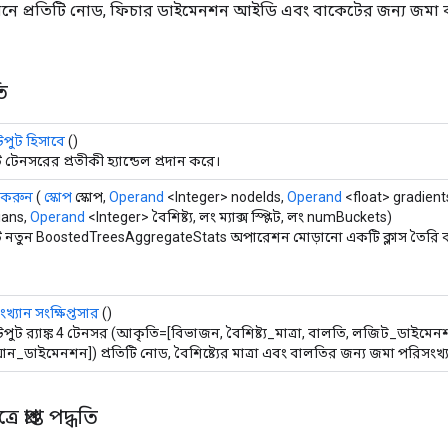
খ্যানে প্রতিটি নোড, ফিচার ডাইমেনশন আইডি এবং বাকেটের জন্য জমা কর
ি
ুট হিসাবে
()
টেনসরের প্রতীকী হ্যান্ডেল প্রদান করে।
 করুন
(
স্কোপ
স্কোপ,
Operand
<Integer> nodeIds,
Operand
<float> gradient
ians,
Operand
<Integer> বৈশিষ্ট্য, লং ম্যাক্স স্প্লিট, লং numBuckets)
 নতুন BoostedTreesAggregateStats অপারেশন মোড়ানো একটি ক্লাস তৈরি ক
খ্যান সংক্ষিপ্তসার
()
ট র‌্যাঙ্ক 4 টেনসর (আকৃতি=[বিভাজন, বৈশিষ্ট্য_মাত্রা, বালতি, লজিট_ডাইমেন
়ান_ডাইমেনশন]) প্রতিটি নোড, বৈশিষ্ট্যের মাত্রা এবং বালতির জন্য জমা পরিসংখ
 প্রাপ্ত পদ্ধতি