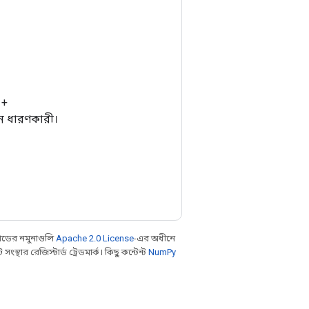
 +
ান ধারণকারী।
ডের নমুনাগুলি
Apache 2.0 License
-এর অধীনে
থার রেজিস্টার্ড ট্রেডমার্ক। কিছু কন্টেন্ট
NumPy