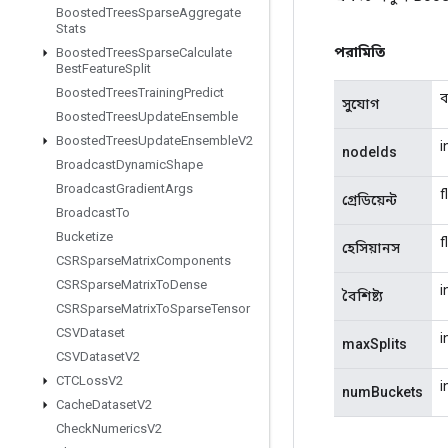
Boosted
Trees
Sparse
Aggregate
Stats
পরামিতি
Boosted
Trees
Sparse
Calculate
Best
Feature
Split
Boosted
Trees
Training
Predict
ব
সুযোগ
Boosted
Trees
Update
Ensemble
Boosted
Trees
Update
Ensemble
V2
i
nodeIds
Broadcast
Dynamic
Shape
Broadcast
Gradient
Args
f
গ্রেডিয়েন্ট
Broadcast
To
Bucketize
f
হেসিয়ানস
CSRSparse
Matrix
Components
CSRSparse
Matrix
To
Dense
i
বৈশিষ্ট্য
CSRSparse
Matrix
To
Sparse
Tensor
CSVDataset
i
maxSplits
CSVDataset
V2
CTCLoss
V2
i
numBuckets
Cache
Dataset
V2
Check
Numerics
V2