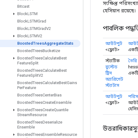
সংক্ষিপ্ত পরিসং
Bitcast
হেসিয়ান রয়েছে।
Block
LSTM
Block
LSTMGrad
পাবলিক পদ্ধত
Block
LSTMGrad
V2
Block
LSTMV2
আউটপুট
আউটপ
Boosted
Trees
Aggregate
Stats
<ফ্লোট>
একটি 
Boosted
Trees
Bucketize
Boosted
Trees
Calculate
Best
স্ট্যাটিক
তৈরি
Feature
Split
বুস্টেড
hess
Boosted
Trees
Calculate
Best
ট্রিস
একটি
Feature
Split
V2
অ্যাগ্রিগেট
Boosted
Trees
Calculate
Best
Gains
স্ট্যাটাস
Per
Feature
Boosted
Trees
Center
Bias
আউটপুট
পরিসং
<ফ্লোট>
আউটপু
Boosted
Trees
Create
Ensemble
হেসিয
Boosted
Trees
Create
Quantile
Stream
Resource
Boosted
Trees
Deserialize
উত্তরাধিকারসূত্রে
Ensemble
Boosted
Trees
Ensemble
Resource