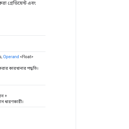
া গ্রেডিয়েন্ট এবং
s,
Operand
<Float>
রার কারখানার পদ্ধতি।
শন +
্যান ধারণকারী।