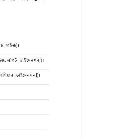
যাচ_সাইজ]।
চ_সাইজ, লগিট_ডাইমেনশন])।
, হেসিয়ান_ডাইমেনশন])।