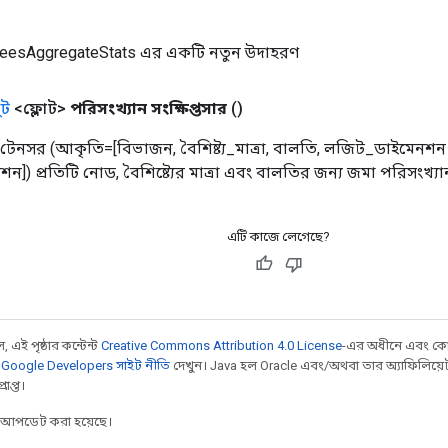
eesAggregateStats এর একটি নতুন উদাহরণ
ট
<ফ্লোট>
পরিসংখ্যান সংক্ষিপ্তসার
()
 4 টেনসর (আকৃতি=[বিভাজন, বৈশিষ্ট্য_মাত্রা, বালতি, লজিট_ডাইমেনশন
ন]) প্রতিটি নোড, বৈশিষ্ট্যের মাত্রা এবং বালতির জন্য জমা পরিসংখ্য
এটি কাজে লেগেছে?
 এই পৃষ্ঠার কন্টেন্ট
Creative Commons Attribution 4.0 License
-এর অধীনে এবং কো
,
Google Developers সাইট নীতি
দেখুন। Java হল Oracle এবং/অথবা তার অ্যাফিলিয়েট সংস্
াপ্ত।
র আপডেট করা হয়েছে।