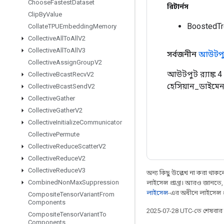
Choose
Fastest
Dataset
রিটার্নস
Clip
By
Value
BoostedTr
Collate
TPUEmbedding
Memory
Collective
All
To
All
V2
Collective
All
To
All
V3
সর্বজনীন
আউটপু
Collective
Assign
Group
V2
আউটপুট র‌্যাঙ্ক
Collective
Bcast
Recv
V2
হেসিয়ান_ডাইমেনশ
Collective
Bcast
Send
V2
Collective
Gather
Collective
Gather
V2
Collective
Initialize
Communicator
Collective
Permute
Collective
Reduce
Scatter
V2
Collective
Reduce
V2
Collective
Reduce
V3
অন্য কিছু উল্লেখ না করা থাকলে,
Combined
Non
Max
Suppression
লাইসেন্স প্রাপ্ত। আরও জানতে
লাইসেন্স
-এর অধীনে লাইসেন্স প্র
Composite
Tensor
Variant
From
Components
2025-07-28 UTC-তে শেষবা
Composite
Tensor
Variant
To
Components