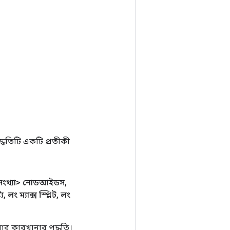
ধতিটি একটি প্রতীকী
্ণসংখ্যা> নোডআইডস
,
্য
,
লং ম্যাক্স স্প্লিট
,
লং
ার কারখানার পদ্ধতি।