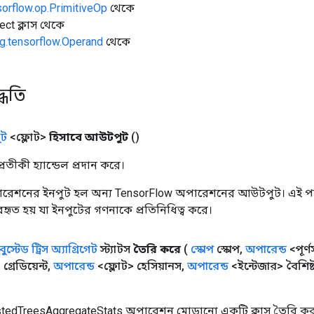
sorflow.op.PrimitiveOp
থেকে
ect ক্লাস থেকে
g.tensorflow.Operand
থেকে
্ধতি
ট
<ফ্লোট>
হিসাবে আউটপুট
()
তীকী হ্যান্ডেল প্রদান করে।
রেশনের ইনপুট হল অন্য TensorFlow অপারেশনের আউটপুট। এই পদ্
্যবহৃত হয় যা ইনপুটের গণনাকে প্রতিনিধিত্ব করে।
বুস্টেড ট্রিস অ্যাগ্রিগেট
স্ট্যাটস
তৈরি করে
(
স্কোপ
স্কোপ
,
অপারেন্ড
<পূর
গ্রেডিয়েন্ট
,
অপারেন্ড
<ফ্লোট> হেসিয়ানস
,
অপারেন্ড
<ইন্টেজার> বৈশিষ্ট
tedTreesAggregateStats অপারেশন মোড়ানো একটি ক্লাস তৈরি কর