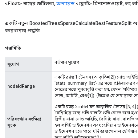
<Float> গাছের জটিলতা
,
অপারেন্ড
<ফ্লোট> মিননোডওয়েট
,
লং লজ
একটি নতুন BoostedTreesSparseCalculateBestFeatureSplit অ
কারখানার পদ্ধতি।
পরামিতি
বর্তমান সুযোগ
সুযোগ
একটি র‍্যাঙ্ক 1 টেনসর (আকৃতি=[2]) নোড আইডিগু
`stats_summary_list`-এর মধ্যে প্রক্রিয়াকরণ কর
nodeIdRange
নোডের মধ্যে পুনরাবৃত্তি করা হয়, যেমন `পর
নোড_আইডি_রেঞ্জ[1])` (উল্লেখ্য যে শেষ সূচক 
একটি র‍্যাঙ্ক 2 int64 ঘন আকৃতির টেনসর [N, 4] (N 
বৈশিষ্ট্যের জন্য প্রতি বালতি প্রতি নোডে জমা হওয
পরিসংখ্যান সংক্ষিপ্ত
দ্বিতীয় মাত্রা নোড আইডি, বৈশিষ্ট্য মাত্রা, ব
সূচক
হল লগিট ডাইমেনশন এবং হেসিয়ান ডাইমেনশনে
ডাইমেনশন হতে পারে যদি ডায়াগোনাল হেসিয়ান ব্
হলে লগিট ডাইমেনশান^2।