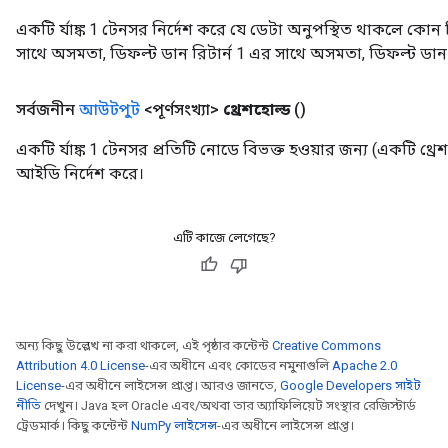
একটি র্যাঙ্ক 1 টেনসর নির্দেশ করে যে ডেটা অনুপস্থিত থাকলে কোন 
সাথে অসমতা, ডিফল্ট ডান রিটার্ন 1 এর সাথে অসমতা, ডিফল্ট ডান 
সর্বজনীন
আউটপুট
<পূর্ণসংখ্যা>
থ্রেশহোল্ড
()
একটি র্যাঙ্ক 1 টেনসর প্রতিটি নোডে বিভক্ত হওয়ার জন্য (একটি থ্র
আইডি নির্দেশ করে।
এটি কাজে লেগেছে?
অন্য কিছু উল্লেখ না করা থাকলে, এই পৃষ্ঠার কন্টেন্ট
Creative Commons
Attribution 4.0 License
-এর অধীনে এবং কোডের নমুনাগুলি
Apache 2.0
License
-এর অধীনে লাইসেন্স প্রাপ্ত। আরও জানতে,
Google Developers সাইট
নীতি
দেখুন। Java হল Oracle এবং/অথবা তার অ্যাফিলিয়েট সংস্থার রেজিস্টার্ড
ট্রেডমার্ক। কিছু কন্টেন্ট
NumPy লাইসেন্স
-এর অধীনে লাইসেন্স প্রাপ্ত।