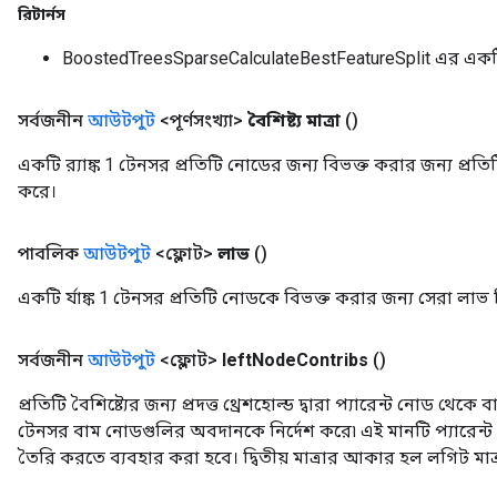
রিটার্নস
Batch
BoostedTreesSparseCalculateBestFeatureSplit এর এক
atch
সর্বজনীন
আউটপুট
<পূর্ণসংখ্যা>
বৈশিষ্ট্য মাত্রা
()
একটি র‍্যাঙ্ক 1 টেনসর প্রতিটি নোডের জন্য বিভক্ত করার জন্য প্রতিটি বৈ
করে।
পাবলিক
আউটপুট
<ফ্লোট>
লাভ
()
একটি র্যাঙ্ক 1 টেনসর প্রতিটি নোডকে বিভক্ত করার জন্য সেরা লাভ 
সর্বজনীন
আউটপুট
<ফ্লোট>
left
Node
Contribs
()
প্রতিটি বৈশিষ্ট্যের জন্য প্রদত্ত থ্রেশহোল্ড দ্বারা প্যারেন্ট নোড থেক
টেনসর বাম নোডগুলির অবদানকে নির্দেশ করে৷ এই মানটি প্যারেন
তৈরি করতে ব্যবহার করা হবে। দ্বিতীয় মাত্রার আকার হল লগিট মাত্