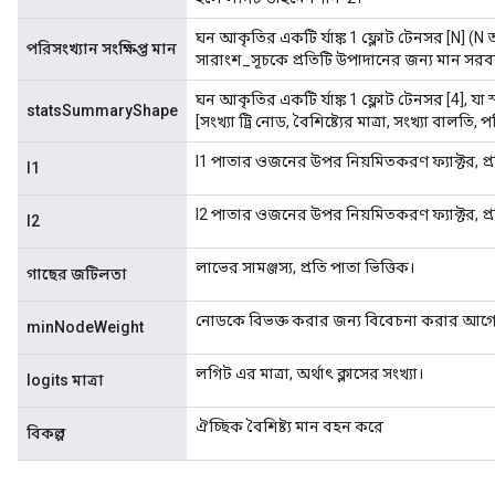
ঘন আকৃতির একটি র্যাঙ্ক 1 ফ্লোট টেনসর [N] (N অ-শূ
পরিসংখ্যান সংক্ষিপ্ত মান
সারাংশ_সূচকে প্রতিটি উপাদানের জন্য মান সর
ঘন আকৃতির একটি র্যাঙ্ক 1 ফ্লোট টেনসর [4], যা 
statsSummaryShape
[সংখ্যা ট্রি নোড, বৈশিষ্ট্যের মাত্রা, সংখ্যা বালতি, প
l1 পাতার ওজনের উপর নিয়মিতকরণ ফ্যাক্টর, প্র
l1
ryTensorBatch
l2 পাতার ওজনের উপর নিয়মিতকরণ ফ্যাক্টর, প্র
l2
লাভের সামঞ্জস্য, প্রতি পাতা ভিত্তিক।
গাছের জটিলতা
নোডকে বিভক্ত করার জন্য বিবেচনা করার আগে এ
minNodeWeight
লগিট এর মাত্রা, অর্থাৎ ক্লাসের সংখ্যা।
logits মাত্রা
ঐচ্ছিক বৈশিষ্ট্য মান বহন করে
বিকল্প
rBatch