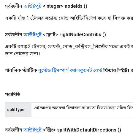
সর্বজনীন
আউটপুট
<Integer>
node
Ids
()
একটি র্যাঙ্ক 1 টেনসর সম্ভাব্য নোড আইডি নির্দেশ করে যা বিভক্ত ক
সর্বজনীন
আউটপুট
<ফ্লোট>
right
Node
Contribs
()
একটি র‍্যাঙ্ক 2 টেনসর, লেফট_নোড_কন্ট্রিবস_লিস্টের মতো একই আক
ডান নোডের জন্য।
পাবলিক স্ট্যাটিক
বুস্টেড ট্রিসস্পার্স ক্যালকুলেট বেস্ট
ফিচার স্প্লিট।
পরামিতি
এই অপের অসমতা বিভাজন বা সমতা বিভক্ত করা উচিত কিনা তা
splitType
সর্বজনীন
আউটপুট
<স্ট্রিং>
split
With
Default
Directions
()