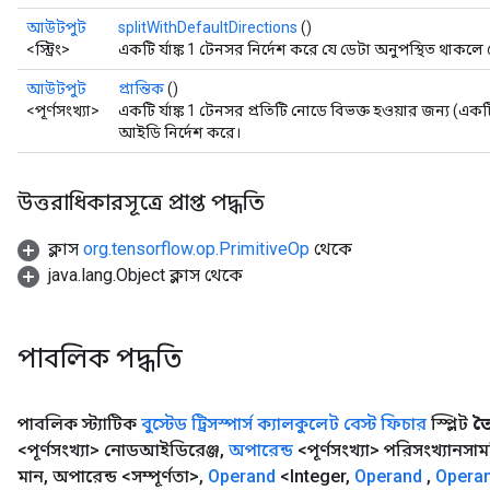
আউটপুট
splitWithDefaultDirections
()
<স্ট্রিং>
একটি র্যাঙ্ক 1 টেনসর নির্দেশ করে যে ডেটা অনুপস্থিত থাকল
আউটপুট
প্রান্তিক
()
<পূর্ণসংখ্যা>
একটি র্যাঙ্ক 1 টেনসর প্রতিটি নোডে বিভক্ত হওয়ার জন্য (এক
আইডি নির্দেশ করে।
উত্তরাধিকারসূত্রে প্রাপ্ত পদ্ধতি
ক্লাস
org.tensorflow.op.PrimitiveOp
থেকে
java.lang.Object ক্লাস থেকে
পাবলিক পদ্ধতি
পাবলিক স্ট্যাটিক
বুস্টেড ট্রিসস্পার্স ক্যালকুলেট বেস্ট ফিচার
স্প্লিট
ত
<পূর্ণসংখ্যা> নোডআইডিরেঞ্জ
,
অপারেন্ড
<পূর্ণসংখ্যা> পরিসংখ্যানসা
মান
,
অপারেন্ড <সম্পূর্ণতা>
,
Operand
<Integer
,
Operand
,
Opera