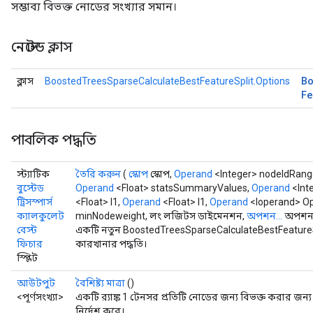
সম্ভাব্য বিভক্ত নোডের সংখ্যার সমান।
নেস্টেড ক্লাস
B
ক্লাস
BoostedTreesSparseCalculateBestFeatureSplit.Options
Fe
পাবলিক পদ্ধতি
স্ট্যাটিক
তৈরি করুন
(
স্কোপ
স্কোপ,
Operand
<Integer> nodeIdRang
বুস্টেড
Operand
<Float> statsSummaryValues,
Operand
<Int
ট্রিসস্পার্স
<Float> l1,
Operand
<Float> l1,
Operand
<loperand> O
ক্যালকুলেট
minNodeweight, লং লজিটস ডাইমেনশন,
অপশন...
অপশন
বেস্ট
একটি নতুন BoostedTreesSparseCalculateBestFeatureS
ফিচার
কারখানার পদ্ধতি।
স্প্লিট
আউটপুট
বৈশিষ্ট্য মাত্রা
()
<পূর্ণসংখ্যা>
একটি র‍্যাঙ্ক 1 টেনসর প্রতিটি নোডের জন্য বিভক্ত করার জন্য প্র
নির্দেশ করে।