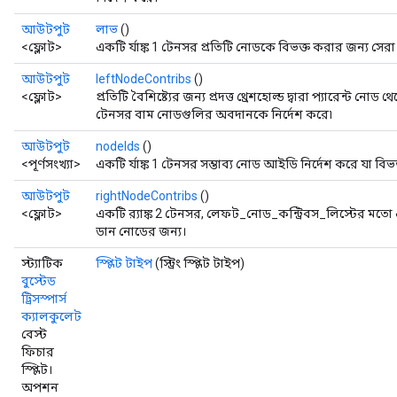
আউটপুট
লাভ
()
<ফ্লোট>
একটি র্যাঙ্ক 1 টেনসর প্রতিটি নোডকে বিভক্ত করার জন্য সেরা
আউটপুট
leftNodeContribs
()
<ফ্লোট>
প্রতিটি বৈশিষ্ট্যের জন্য প্রদত্ত থ্রেশহোল্ড দ্বারা প্যারেন্ট নো
টেনসর বাম নোডগুলির অবদানকে নির্দেশ করে৷
আউটপুট
nodeIds
()
<পূর্ণসংখ্যা>
একটি র্যাঙ্ক 1 টেনসর সম্ভাব্য নোড আইডি নির্দেশ করে যা বিভ
আউটপুট
rightNodeContribs
()
<ফ্লোট>
একটি র‍্যাঙ্ক 2 টেনসর, লেফট_নোড_কন্ট্রিবস_লিস্টের মতো 
ডান নোডের জন্য।
স্ট্যাটিক
স্প্লিট টাইপ
(স্ট্রিং স্প্লিট টাইপ)
বুস্টেড
ট্রিসস্পার্স
ক্যালকুলেট
বেস্ট
ফিচার
স্প্লিট।
অপশন