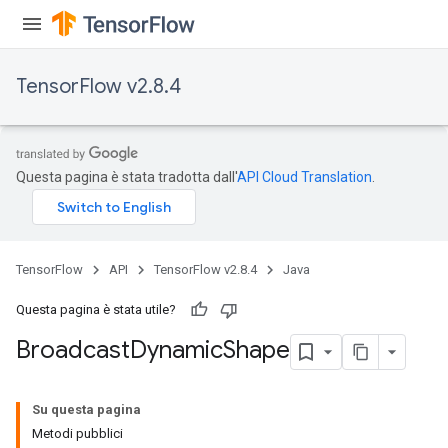
TensorFlow v2.8.4
Questa pagina è stata tradotta dall'
API Cloud Translation
.
Flush
eHandleOp
TensorFlow
API
TensorFlow v2.8.4
Java
Questa pagina è stata utile?
Broadcast
Dynamic
Shape
ureSplit
Su questa pagina
Metodi pubblici