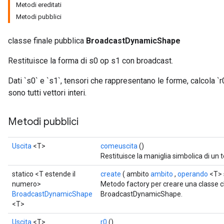
Metodi ereditati
Metodi pubblici
classe finale pubblica
BroadcastDynamicShape
Restituisce la forma di s0 op s1 con broadcast.
Dati `s0` e `s1`, tensori che rappresentano le forme, calcola `r0
sono tutti vettori interi.
Metodi pubblici
Uscita
<T>
comeuscita
()
Restituisce la maniglia simbolica di un 
statico <T estende il
create
( ambito
ambito
,
operando
<T> 
numero>
Metodo factory per creare una classe 
BroadcastDynamicShape
BroadcastDynamicShape.
<T>
Uscita
<T>
r0
()