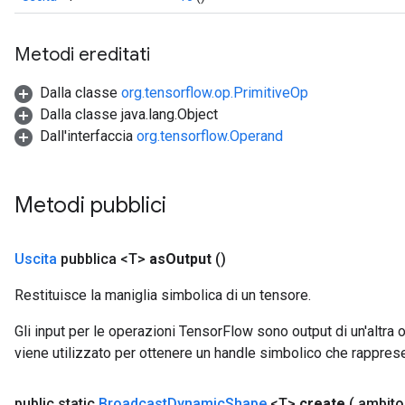
Metodi ereditati
Dalla classe
org.tensorflow.op.PrimitiveOp
Dalla classe java.lang.Object
Dall'interfaccia
org.tensorflow.Operand
Metodi pubblici
Uscita
pubblica <T>
as
Output
()
Restituisce la maniglia simbolica di un tensore.
Gli input per le operazioni TensorFlow sono output di un'alt
viene utilizzato per ottenere un handle simbolico che rappresent
public static
Broadcast
Dynamic
Shape
<T>
create
( ambit