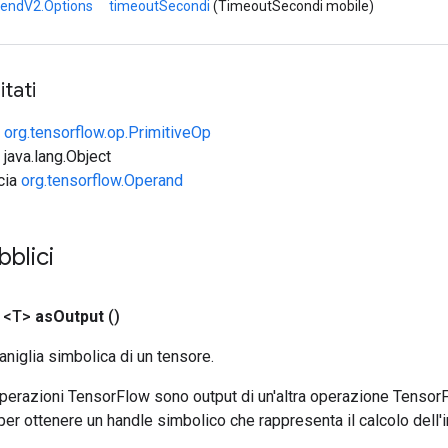
SendV2.Options
timeoutSecondi
(TimeoutSecondi mobile)
tati
e
org.tensorflow.op.PrimitiveOp
 java.lang.Object
ccia
org.tensorflow.Operand
bblici
 <T>
as
Output
()
aniglia simbolica di un tensore.
 operazioni TensorFlow sono output di un'altra operazione Tenso
 per ottenere un handle simbolico che rappresenta il calcolo dell'i