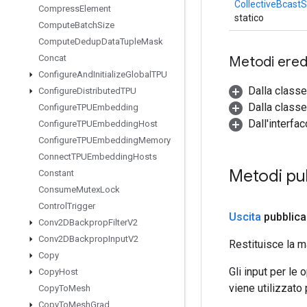
CollectiveBcast
Compress
Element
statico
Compute
Batch
Size
Compute
Dedup
Data
Tuple
Mask
Concat
Metodi eredi
Configure
And
Initialize
Global
TPU
Dalla class
Configure
Distributed
TPU
Dalla classe
Configure
TPUEmbedding
Dall'interfa
Configure
TPUEmbedding
Host
Configure
TPUEmbedding
Memory
Connect
TPUEmbedding
Hosts
Metodi pu
Constant
Consume
Mutex
Lock
Control
Trigger
Uscita
pubblica
Conv2DBackprop
Filter
V2
Conv2DBackprop
Input
V2
Restituisce la m
Copy
Gli input per le
Copy
Host
viene utilizzato
Copy
To
Mesh
Copy
To
Mesh
Grad