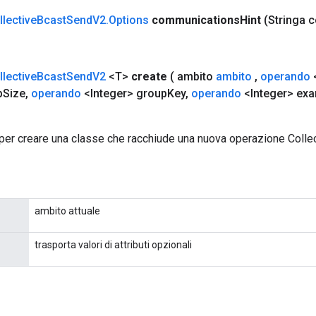
llective
Bcast
Send
V2
.
Options
communications
Hint
(Stringa 
llective
Bcast
Send
V2
<T>
create
( ambito
ambito
,
operando
<
p
Size
,
operando
<Integer> group
Key
,
operando
<Integer> ex
per creare una classe che racchiude una nuova operazione Coll
ambito attuale
trasporta valori di attributi opzionali