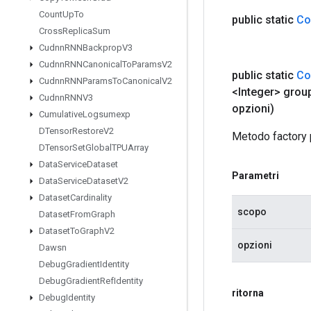
Count
Up
To
public static
Co
Cross
Replica
Sum
Cudnn
RNNBackprop
V3
Cudnn
RNNCanonical
To
Params
V2
public static
Co
Cudnn
RNNParams
To
Canonical
V2
<Integer> grou
Cudnn
RNNV3
opzioni)
Cumulative
Logsumexp
DTensor
Restore
V2
Metodo factory 
DTensor
Set
Global
TPUArray
Data
Service
Dataset
Parametri
Data
Service
Dataset
V2
Dataset
Cardinality
scopo
Dataset
From
Graph
Dataset
To
Graph
V2
opzioni
Dawsn
Debug
Gradient
Identity
Debug
Gradient
Ref
Identity
ritorna
Debug
Identity