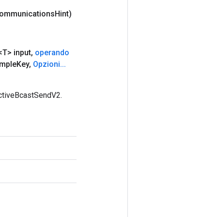
communications
Hint)
T> input
,
operando
ample
Key
,
Opzioni
.
.
.
ectiveBcastSendV2.