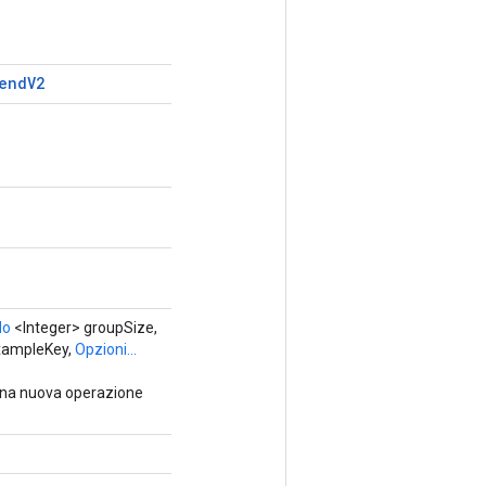
end
V2
do
<Integer> groupSize,
xampleKey,
Opzioni...
una nuova operazione