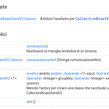
cate
Collective
Bcast
S
iveBcastSendV2.Options
Attributi facoltativi per
ici
comeuscita
()
Restituisce la maniglia simbolica di un tensore.
SendV2.Options
comunicazioneHint
(Stringa comunicazioneHint)
create
( ambito
ambito
,
Operando
<T> input,
Operan
SendV2
<T>
Operando
<Integer> groupKey,
Operando
<Integer> e
opzioni)
Metodo factory per creare una classe che racchiude 
CollectiveBcastSendV2.
dati
()