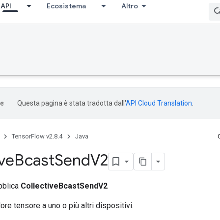
API
Ecosistema
Altro
Questa pagina è stata tradotta dall'
API Cloud Translation
.
TensorFlow v2.8.4
Java
ive
Bcast
Send
V2
bblica
CollectiveBcastSendV2
re tensore a uno o più altri dispositivi.