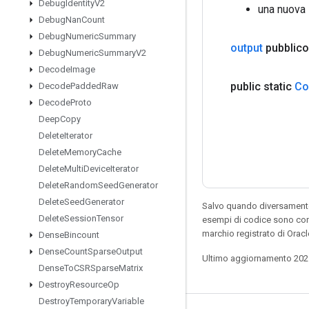
Debug
Identity
V2
una nuova 
Debug
Nan
Count
Debug
Numeric
Summary
output
pubblico
Debug
Numeric
Summary
V2
Decode
Image
public static
Co
Decode
Padded
Raw
Decode
Proto
Deep
Copy
Delete
Iterator
Delete
Memory
Cache
Delete
Multi
Device
Iterator
Delete
Random
Seed
Generator
Delete
Seed
Generator
Salvo quando diversamente 
Delete
Session
Tensor
esempi di codice sono con
marchio registrato di Orac
Dense
Bincount
Dense
Count
Sparse
Output
Ultimo aggiornamento 202
Dense
To
CSRSparse
Matrix
Destroy
Resource
Op
Destroy
Temporary
Variable