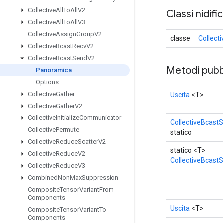
Collective
All
To
All
V2
Classi nidifi
Collective
All
To
All
V3
Collective
Assign
Group
V2
classe
Collect
Collective
Bcast
Recv
V2
Collective
Bcast
Send
V2
Metodi pubbl
Panoramica
Options
Collective
Gather
Uscita
<T>
Collective
Gather
V2
Collective
Initialize
Communicator
CollectiveBcast
Collective
Permute
statico
Collective
Reduce
Scatter
V2
statico <T>
Collective
Reduce
V2
CollectiveBcast
Collective
Reduce
V3
Combined
Non
Max
Suppression
Composite
Tensor
Variant
From
Components
Uscita
<T>
Composite
Tensor
Variant
To
Components