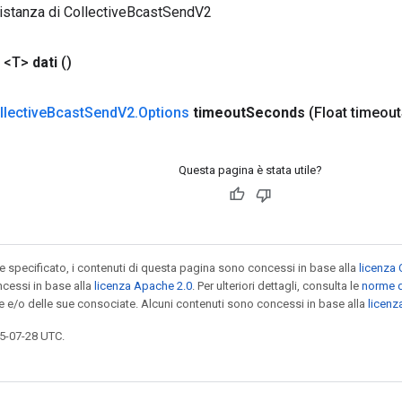
istanza di CollectiveBcastSendV2
 <T>
dati
()
llective
Bcast
Send
V2
.
Options
timeout
Seconds
(Float timeout
Questa pagina è stata utile?
specificato, i contenuti di questa pagina sono concessi in base alla
licenza 
cessi in base alla
licenza Apache 2.0
. Per ulteriori dettagli, consulta le
norme d
le e/o delle sue consociate. Alcuni contenuti sono concessi in base alla
licen
5-07-28 UTC.