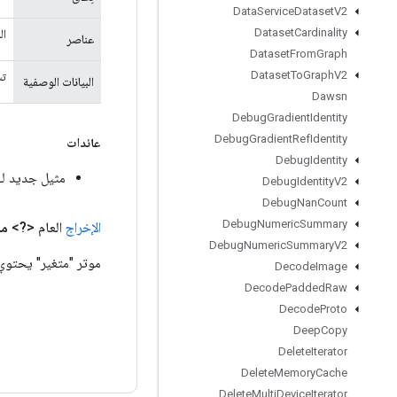
Data
Service
Dataset
V2
Dataset
Cardinality
ال
عناصر
Dataset
From
Graph
Dataset
To
Graph
V2
تسلسل ال
البيانات الوصفية
Dawsn
Debug
Gradient
Identity
Debug
Gradient
Ref
Identity
عائدات
Debug
Identity
مثيل جديد لـ positeTensorVariantFromComponents
Debug
Identity
V2
Debug
Nan
Count
Debug
Numeric
Summary
الإخراج
العام <?>
مش
Debug
Numeric
Summary
V2
موتر "متغير" يحتوي 
Decode
Image
Decode
Padded
Raw
Decode
Proto
Deep
Copy
Delete
Iterator
Delete
Memory
Cache
Delete
Multi
Device
Iterator