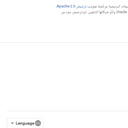
عليمات البرمجية مرخّصة بموجب
ترخيص Apache 2.0‏
.
. إنّ Java هي علامة تجارية مسجَّلة لشركة Oracle و/أو شركائها التابعين. تم ترخيص جزء من