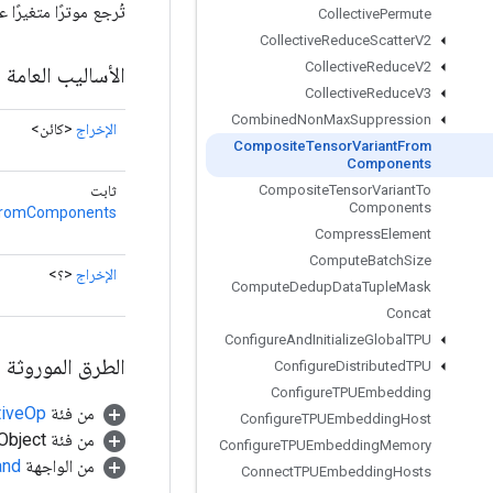
تُرجع موترًا متغيرًا عدديًا يحتوي على "teTensorVariant
Collective
Permute
Collective
Reduce
Scatter
V2
Collective
Reduce
V2
الأساليب العامة
Collective
Reduce
V3
Combined
Non
Max
Suppression
الإخراج
<كائن>
Composite
Tensor
Variant
From
Components
ثابت
Composite
Tensor
Variant
To
Components
FromComponents
Compress
Element
Compute
Batch
Size
الإخراج
<؟>
Compute
Dedup
Data
Tuple
Mask
Concat
Configure
And
Initialize
Global
TPU
الطرق الموروثة
Configure
Distributed
TPU
Configure
TPUEmbedding
من فئة
tiveOp
Configure
TPUEmbedding
Host
من فئة java.lang.Object
Configure
TPUEmbedding
Memory
من الواجهة
and
Connect
TPUEmbedding
Hosts