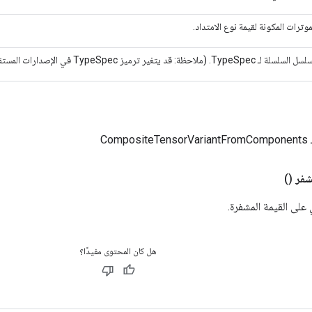
موترات المكونة لقيمة نوع الامتداد.
سلسلة لـ TypeSpec. (ملاحظة: قد يتغير ترميز TypeSpec في الإصدارات المستقبلية من TensorFlow.)
Com
فر
()
على القيمة المشفرة.
هل كان المحتوى مفيدًا؟