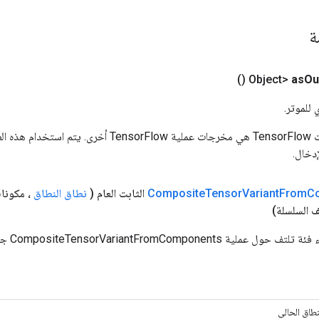
مة
()
as
Ou
 للموتر.
المدخلات إلى عمليات TensorFlow هي مخرجات عملية rFlow
دخال.
C
From
Variant
Tensor
Composite
الثابت العام
(
نطاق النطاق
، مكونات rable
 السلسلة)
 CompositeTensorVariantFromComponents جديدة.
نطاق الحالي