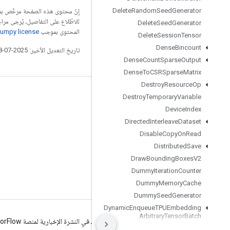
Delete
Random
Seed
Generator
إنّ محتوى هذه الصفحة مرخّص 
للاطّلاع على التفاصيل، يُرجى مرا
Delete
Seed
Generator
المحتوى بموجب
umpy license
Delete
Session
Tensor
Dense
Bincount
تاريخ التعديل الأخير: 2025-07-28 (حسب التوقيت العالمي المتفَّق عليه)
Dense
Count
Sparse
Output
Dense
To
CSRSparse
Matrix
Destroy
Resource
Op
التواصل الاجتماعي
Destroy
Temporary
Variable
Device
Index
المدوّنة
Directed
Interleave
Dataset
المنتدى
Disable
Copy
On
Read
GitHub
Distributed
Save
Draw
Bounding
Boxes
V2
Twitter
Dummy
Iteration
Counter
YouTube
Dummy
Memory
Cache
Dummy
Seed
Generator
Dynamic
Enqueue
TPUEmbedding
Arbitrary
Tensor
Batch
البنود
الخصوصية
Manage cookies
الاشتراك في النشرة الإخبارية لمنصة TensorFlow
Dynamic
Partition