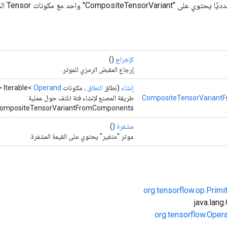
Composi" واحد مع مكونات Tensor المحددة وTypeSpec.
كإخراج
()
إرجاع المقبض الرمزي للموتر.
إنشاء
(نطاق
النطاق
، مكونات Iterable<
Operand
<?
CompositeTensorVariant
طريقة المصنع لإنشاء فئة تلتف حول عملية
CompositeTensorVariantFromComponents جديدة
مشفرة
()
موتر "متغير" يحتوي على القيمة المشفرة.
org.tensorflow.op.Primi
org.tensorflow.Oper