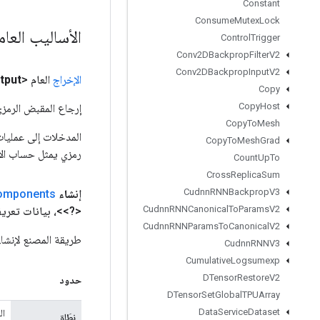
Constant
Consume
Mutex
Lock
الأساليب العا
Control
Trigger
Conv2DBackprop
Filter
V2
Conv2DBackprop
Input
V2
الإخراج
العام <Object>
tput
Copy
Copy
Host
إرجاع المقبض الرمزي
Copy
To
Mesh
Copy
To
Mesh
Grad
رمزي يمثل حساب الإ
Count
Up
To
Cross
Replica
Sum
Cudnn
RNNBackprop
V3
إنشاء
omponents
Cudnn
RNNCanonical
To
Params
V2
<?>>، بيانات تعريف
Cudnn
RNNParams
To
Canonical
V2
طريقة المصنع لإنشاء فئة تلتف حول عملية
Cudnn
RNNV3
Cumulative
Logsumexp
DTensor
Restore
V2
حدود
DTensor
Set
Global
TPUArray
Data
Service
Dataset
ال
نِطَاق