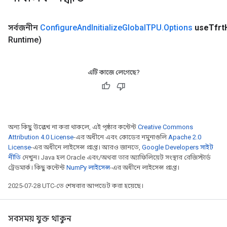
সর্বজনীন
Configure
And
Initialize
Global
TPU
.
Options
use
Tfrt
Runtime)
এটি কাজে লেগেছে?
অন্য কিছু উল্লেখ না করা থাকলে, এই পৃষ্ঠার কন্টেন্ট
Creative Commons
Attribution 4.0 License
-এর অধীনে এবং কোডের নমুনাগুলি
Apache 2.0
License
-এর অধীনে লাইসেন্স প্রাপ্ত। আরও জানতে,
Google Developers সাইট
নীতি
দেখুন। Java হল Oracle এবং/অথবা তার অ্যাফিলিয়েট সংস্থার রেজিস্টার্ড
ট্রেডমার্ক। কিছু কন্টেন্ট
NumPy লাইসেন্স
-এর অধীনে লাইসেন্স প্রাপ্ত।
2025-07-28 UTC-তে শেষবার আপডেট করা হয়েছে।
সবসময় যুক্ত থাকুন