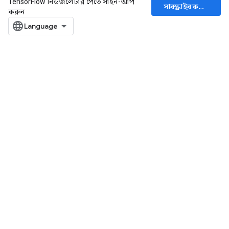
TensorFlow নিউজলেটার পেতে সাইন-আপ
সাবস্ক্রাইব করুন
করুন
ryTensorBatch
rBatch
Batch