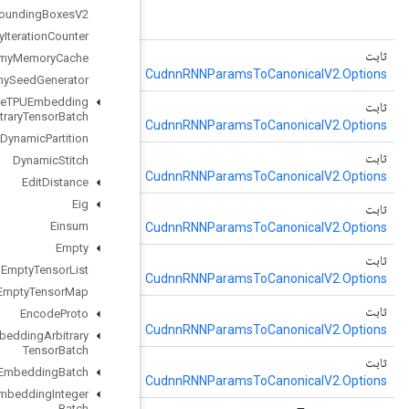
طريقة المصنع لإنشاء فئة تغلف عملية CudnnRNNParamsToCanonicalV2
Draw
Bounding
Boxes
V2
جديدة.
Dummy
Iteration
Counter
الاتجاه
(اتجاه السلسلة)
Dummy
Memory
Cache
Dummy
Seed
Generator
Dynamic
Enqueue
TPUEmbedding
التسرب
(تعويم التسرب)
Arbitrary
Tensor
Batch
Dynamic
Partition
وضع الإدخال
(وضع إدخال السلسلة)
Dynamic
Stitch
Edit
Distance
Eig
numProj
(طويل numProj)
Einsum
Empty
rnnMode
(سلسلة rnnMode)
Empty
Tensor
List
Empty
Tensor
Map
بذرة
(بذور طويلة)
Encode
Proto
Enqueue
TPUEmbedding
Arbitrary
Tensor
Batch
بذرة 2
(بذرة طويلة 2)
Enqueue
TPUEmbedding
Batch
Enqueue
TPUEmbedding
Integer
Batch