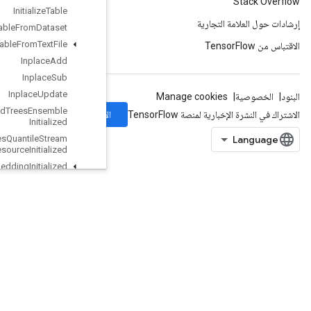
Initialize
Table
Initialize
Table
From
Dataset
Initialize
Table
From
Text
File
Inplace
Add
Inplace
Sub
Inplace
Update
Is
Boosted
Trees
Ensemble
الاشتراك
Initialized
Is
Boosted
Trees
Quantile
Stream
Resource
Initialized
Is
TPUEmbedding
Initialized
Is
Variable
Initialized
Isotonic
Regression
Iterator
Get
Device
KMC2Chain
Initialization
Kmeans
Plus
Plus
Initialization
KthOrderStatistic
LMDBDataset
LSTMBlockCell