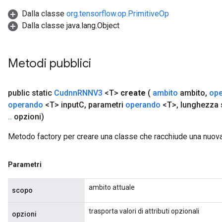
Dalla classe
org.tensorflow.op.PrimitiveOp
Dalla classe java.lang.Object
Metodi pubblici
public static
Cudnn
RNNV3
<T>
create
(
ambito
ambito
,
op
operando
<T> input
C
,
parametri
operando
<T>
,
lunghezza
.
.
opzioni)
Metodo factory per creare una classe che racchiude una nu
Parametri
ambito attuale
scopo
trasporta valori di attributi opzionali
opzioni