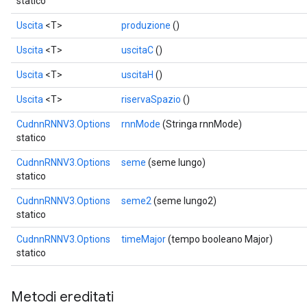
statico
Uscita
<T>
produzione
()
Uscita
<T>
uscitaC
()
Uscita
<T>
uscitaH
()
Uscita
<T>
riservaSpazio
()
CudnnRNNV3.Options
rnnMode
(Stringa rnnMode)
statico
CudnnRNNV3.Options
seme
(seme lungo)
statico
CudnnRNNV3.Options
seme2
(seme lungo2)
statico
CudnnRNNV3.Options
timeMajor
(tempo booleano Major)
statico
Metodi ereditati