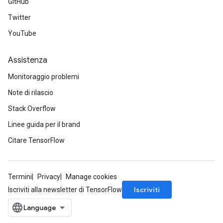
GitHub
mParameters
Twitter
rs
Parameters
YouTube
rParameters
Assistenza
Parameters
Monitoraggio problemi
ters
arameters
Note di rilascio
meters
Stack Overflow
rs
Linee guida per il brand
tDescentParameters
Citare TensorFlow
Termini
Privacy
Manage cookies
Iscriviti
Iscriviti alla newsletter di TensorFlow