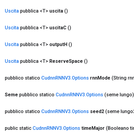
Uscita
pubblica <T>
uscita
()
Uscita
pubblica <T>
uscita
C
()
Uscita
pubblica <T>
output
H
()
Uscita
pubblica <T>
Reserve
Space
()
pubblico statico
Cudnn
RNNV3
.
Options
rnn
Mode
(String rn
Seme
pubblico statico
Cudnn
RNNV3
.
Options
(seme lungo)
pubblico statico
Cudnn
RNNV3
.
Options
seed2
(seme lungo
public static
Cudnn
RNNV3
.
Options
time
Major
(Booleano t