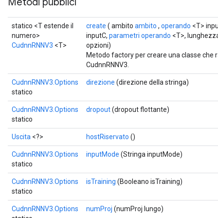
Metodi pubblici
statico <T estende il
create
( ambito
ambito
,
operando
<T> inpu
numero>
inputC,
parametri operando
<T>, lunghezz
ryTensorBatch
CudnnRNNV3
<T>
opzioni)
Metodo factory per creare una classe che
CudnnRNNV3.
CudnnRNNV3.Options
direzione
(direzione della stringa)
statico
CudnnRNNV3.Options
dropout
(dropout flottante)
statico
Uscita
<?>
hostRiservato
()
CudnnRNNV3.Options
inputMode
(Stringa inputMode)
rBatch
statico
CudnnRNNV3.Options
isTraining
(Booleano isTraining)
statico
Batch
CudnnRNNV3.Options
numProj
(numProj lungo)
atch