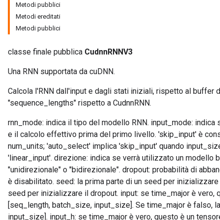
Metodi pubblici
Metodi ereditati
Metodi pubblici
classe finale pubblica
CudnnRNNV3
Una RNN supportata da cuDNN.
Calcola l'RNN dall'input e dagli stati iniziali, rispetto al buffe
"sequence_lengths" rispetto a CudnnRNN.
rnn_mode: indica il tipo del modello RNN. input_mode: indica se
e il calcolo effettivo prima del primo livello. 'skip_input' è c
num_units; 'auto_select' implica 'skip_input' quando input_siz
'linear_input'. direzione: indica se verrà utilizzato un modell
"unidirezionale" o "bidirezionale". dropout: probabilità di abb
è disabilitato. seed: la prima parte di un seed per inizializzare
seed per inizializzare il dropout. input: se time_major è vero,
[seq_length, batch_size, input_size]. Se time_major è falso, l
input_size]. input_h: se time_major è vero, questo è un tensore