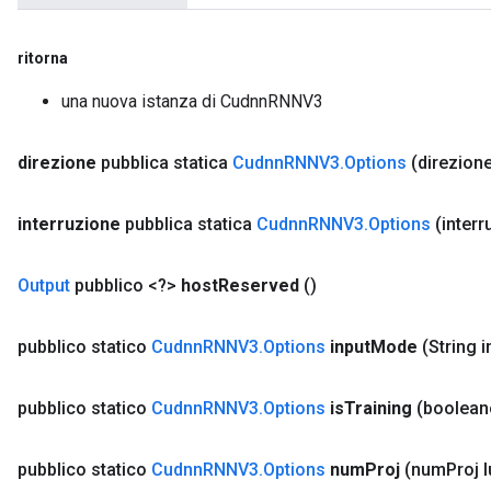
ritorna
una nuova istanza di CudnnRNNV3
direzione
pubblica statica
Cudnn
RNNV3
.
Options
(direzione
interruzione
pubblica statica
Cudnn
RNNV3
.
Options
(inter
Output
pubblico <?>
host
Reserved
()
pubblico statico
Cudnn
RNNV3
.
Options
input
Mode
(String i
pubblico statico
Cudnn
RNNV3
.
Options
is
Training
(boolean
pubblico statico
Cudnn
RNNV3
.
Options
num
Proj
(num
Proj 