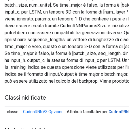
batch_size, num_units]. Se time_major è falso, la forma è [bat
input_c: per LSTM, un tensore 3D con la forma di [num_layer * di
viene ignorato. params: un tensore 1-D che contiene i pesi e i
deve essere creata tramite CudnnRNNParamsSize e inizializz
potrebbero non essere compatibili tra generazioni diverse. Qu
ripristinare sequence_lengths: un vettore di lunghezze di cias
time_major è vero, questo è un tensore 3-D con la forma di [se
Se time_major è falso, la forma è [batch_size, seq_length, dir
ha input_h. output_c: la stessa forma di input_c per LSTM. Un t
is_training: indica se questa operazione viene utilizzata per l
indica se il formato di input/output è time major o batch maj
può essere utilizzato nel calcolo del backprop. Viene prodotto
Classi nidificate
Cudnn
RNN
classe
CudnnRNNV3.Opzioni
Attributi facoltativi per