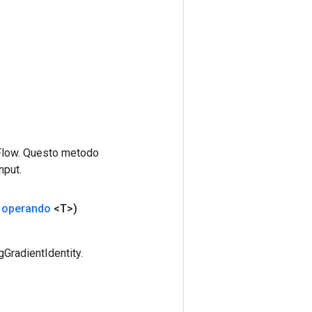
rFlow. Questo metodo
nput.
t
operando
<T>)
GradientIdentity.