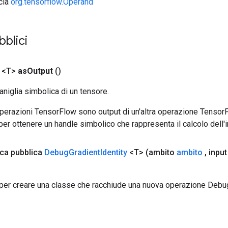
ccia
org.tensorflow.Operand
bblici
 <T>
as
Output
()
aniglia simbolica di un tensore.
 operazioni TensorFlow sono output di un'altra operazione Tenso
 per ottenere un handle simbolico che rappresenta il calcolo dell'i
ica pubblica
Debug
Gradient
Identity
<T>
(ambito
ambito
,
inpu
per creare una classe che racchiude una nuova operazione Debug