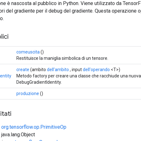
ne è nascosta al pubblico in Python. Viene utilizzato da Tenso
sori del gradiente per il debug del gradiente. Questa operazione o
o.
ici
comeuscita
()
Restituisce la maniglia simbolica di un tensore.
create
(ambito
dell'ambito
, input
dell'operando
<T>)
entity
Metodo factory per creare una classe che racchiude una nuov
DebugGradientIdentity.
produzione
()
tati
e
org.tensorflow.op.PrimitiveOp
 java.lang.Object