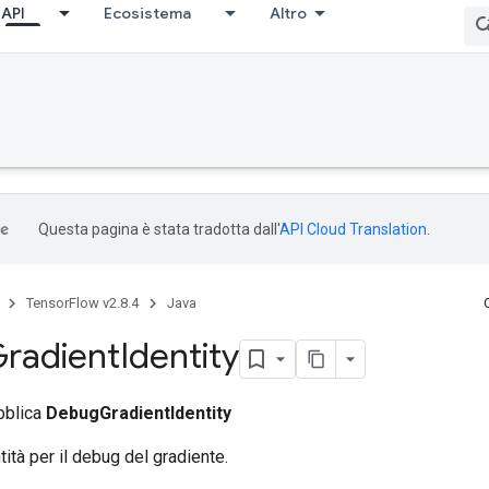
API
Ecosistema
Altro
Questa pagina è stata tradotta dall'
API Cloud Translation
.
TensorFlow v2.8.4
Java
radient
Identity
bblica
DebugGradientIdentity
ità per il debug del gradiente.