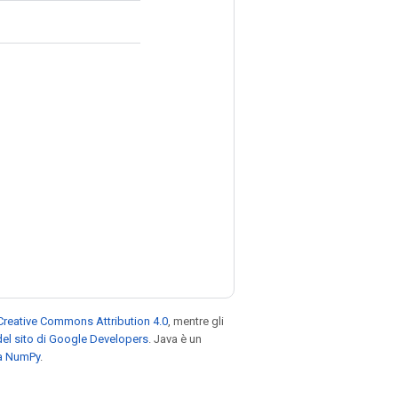
Creative Commons Attribution 4.0
, mentre gli
el sito di Google Developers
. Java è un
za NumPy
.