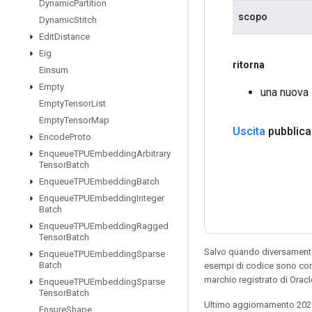
Dynamic
Partition
scopo
Dynamic
Stitch
Edit
Distance
Eig
ritorna
Einsum
Empty
una nuova 
Empty
Tensor
List
Empty
Tensor
Map
Uscita
pubblica
Encode
Proto
Enqueue
TPUEmbedding
Arbitrary
Tensor
Batch
Enqueue
TPUEmbedding
Batch
Enqueue
TPUEmbedding
Integer
Batch
Enqueue
TPUEmbedding
Ragged
Tensor
Batch
Salvo quando diversamente 
Enqueue
TPUEmbedding
Sparse
Batch
esempi di codice sono con
marchio registrato di Orac
Enqueue
TPUEmbedding
Sparse
Tensor
Batch
Ultimo aggiornamento 202
Ensure
Shape