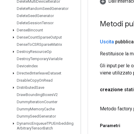
Dall'interfa
Delete
Multi
Device
Iterator
Delete
Random
Seed
Generator
Delete
Seed
Generator
Metodi pu
Delete
Session
Tensor
Dense
Bincount
Dense
Count
Sparse
Output
Uscita
pubblica
Dense
To
CSRSparse
Matrix
Destroy
Resource
Op
Restituisce la m
Destroy
Temporary
Variable
Gli input per le
Device
Index
viene utilizzato
Directed
Interleave
Dataset
Disable
Copy
On
Read
Distributed
Save
creazione
stat
Draw
Bounding
Boxes
V2
Dummy
Iteration
Counter
Metodo factory 
Dummy
Memory
Cache
Dummy
Seed
Generator
Dynamic
Enqueue
TPUEmbedding
Parametri
Arbitrary
Tensor
Batch