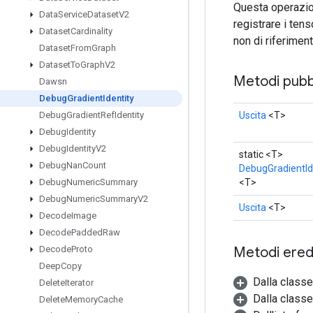
Questa operazio
Data
Service
Dataset
V2
registrare i ten
Dataset
Cardinality
non di riferiment
Dataset
From
Graph
Dataset
To
Graph
V2
Metodi pubbl
Dawsn
Debug
Gradient
Identity
Uscita
<T>
Debug
Gradient
Ref
Identity
Debug
Identity
Debug
Identity
V2
static <T>
Debug
Nan
Count
DebugGradientId
<T>
Debug
Numeric
Summary
Debug
Numeric
Summary
V2
Uscita
<T>
Decode
Image
Decode
Padded
Raw
Metodi eredi
Decode
Proto
Deep
Copy
Dalla class
Delete
Iterator
Dalla classe
Delete
Memory
Cache