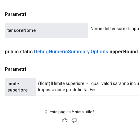
Parametri
rs
Nome del tensore di inpu
tensoreNome
mParameters
rs
Parameters
public static
Debug
Numeric
Summary
.
Options
upper
Bound
rParameters
Parametri
Parameters
ters
(float) Il limite superiore >= quali valori saranno inc
limite
arameters
Impostazione predefinita: +inf.
superiore
meters
rs
tDescentParameters
Questa pagina è stata utile?