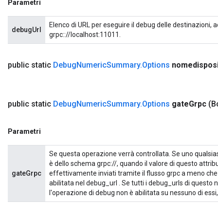
Parametri
Elenco di URL per eseguire il debug delle destinazioni,
debugUrl
grpc:://localhost:11011.
public static
Debug
Numeric
Summary
.
Options
nomedisposi
public static
Debug
Numeric
Summary
.
Options
gate
Grpc
(B
Parametri
Se questa operazione verrà controllata. Se uno qualsia
è dello schema grpc://, quando il valore di questo attri
gateGrpc
effettivamente inviati tramite il flusso grpc a meno ch
abilitata nel debug_url . Se tutti i debug_urls di quest
l'operazione di debug non è abilitata su nessuno di essi