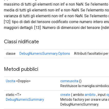
massimo di tutti gli elementi non inf e non NaN. Se l'elemento n
media di tutti gli elementi non-inf e non-NaN. Se l'elemento non
varianza di tutti gli elementi non-inf e non-NaN. Se l'elemento 
[12]: tipo di dati del tensore codificato come numero intero e
maggiori dettagli. [13]: Numero di dimensioni del tensore (ndi
Classi nidificate
ryTensorBatch
classe
DebugNumericSummary.Options
Attributi facoltativi pe
Metodi pubblici
Uscita
<Doppio>
comeuscita
()
Restituisce la maniglia simbolic
static <T>
create
( ambito
ambito
, input
o
DebugNumericSummary
Metodo factory per creare una 
rBatch
DebugNumericSummary.