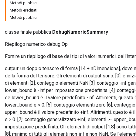
Metodi pubblici
Metodi ereditati
Metodi pubblici
classe finale pubblica
DebugNumericSummary
Riepilogo numerico debug Op.
Fornire un riepilogo di base dei tipi di valori numerici, dell'inte
output: un doppio tensore di forma [14 + nDimensions], dove 
della forma del tensore. Gli elementi di output sono: [0]: è inizi
di elementi [2]: conteggio elementi NaN [3]: conteggio -inf ge
lower_bound è -inf per impostazione predefinita. [4]: conteggio
se lower_bound è il valore predefinito -inf. Altrimenti, questo 
lower_bound e < 0. [5]: conteggio elementi zero [6]: conteggio 
upper_bound è il valore predefinito +inf. Altrimenti, questo è
e > 0. [7]: conteggio generalizzato +inf, elementi >= upper_b
impostazione predefinita. Gli elementi di output [1:8] sono tutti
[8]: minimo di tutti gli elementi non-inf e non-NaN. Se l'elemento