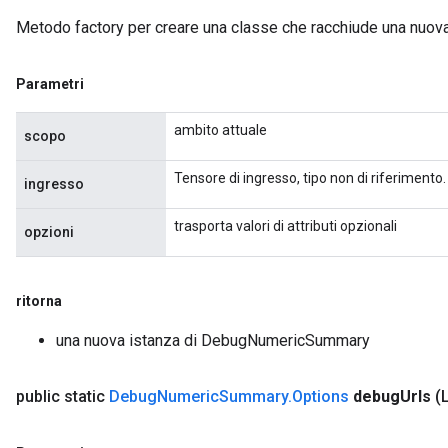
Metodo factory per creare una classe che racchiude una nu
Parametri
ambito attuale
scopo
Tensore di ingresso, tipo non di riferimento.
ingresso
trasporta valori di attributi opzionali
opzioni
ritorna
una nuova istanza di DebugNumericSummary
public static
Debug
Numeric
Summary
.
Options
debug
Urls
(