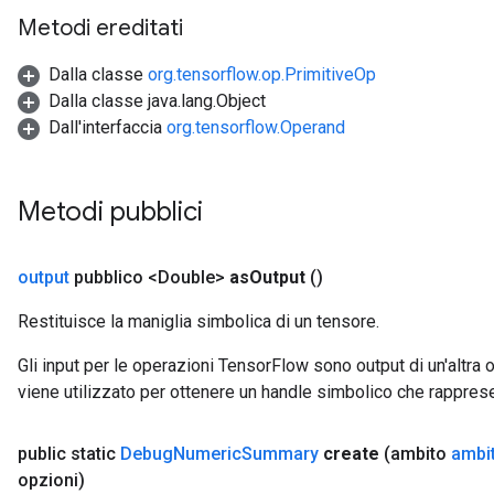
Metodi ereditati
Dalla classe
org.tensorflow.op.PrimitiveOp
Dalla classe java.lang.Object
Dall'interfaccia
org.tensorflow.Operand
Metodi pubblici
output
pubblico <Double>
as
Output
()
Restituisce la maniglia simbolica di un tensore.
Gli input per le operazioni TensorFlow sono output di un'alt
viene utilizzato per ottenere un handle simbolico che rappresent
public static
Debug
Numeric
Summary
create
(ambito
ambi
opzioni)