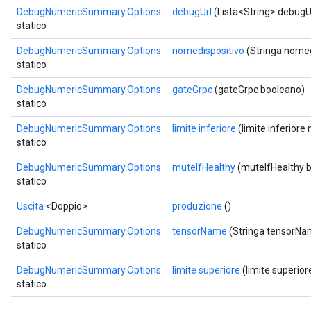
DebugNumericSummary.Options
debugUrl
(Lista<String> debugU
statico
Batch
DebugNumericSummary.Options
nomedispositivo
(Stringa nomed
atch
statico
DebugNumericSummary.Options
gateGrpc
(gateGrpc booleano)
statico
DebugNumericSummary.Options
limite inferiore
(limite inferiore
statico
DebugNumericSummary.Options
muteIfHealthy
(muteIfHealthy 
statico
Uscita
<Doppio>
produzione
()
DebugNumericSummary.Options
tensorName
(Stringa tensorNa
statico
DebugNumericSummary.Options
limite superiore
(limite superior
statico