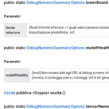
public static
Debug
Numeric
Summary
.
Options
lower
Bound
Parametri
(float) Il limite inferiore <= quali valori saranno inclu
limite
Impostazione predefinita: -inf.
inferiore
public static
Debug
Numeric
Summary
.
Options
mute
If
Healt
Parametri
(bool) Non inviare dati agli URL di debug a meno che
muteIfHealthy
(ovvero, il conteggio nan e i conteggi -inf e inf gen
Uscita
pubblica <Doppia>
uscita
()
public static
Debug
Numeric
Summary
.
Options
tensor
Name