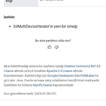
silgi
İadeler
SilMultiDeviceIterator'ın yeni bir örneği
Bu size yardımcı oldu mu?
Aksi belirtilmediği sürece bu sayfanın içeriği
Creative Commons Atıf 4.0
Lisansı
altında ve kod örnekleri
Apache 2.0 Lisansı
altında
lisanslanmıştır. Ayrıntılı bilgi için
Google Developers Site Politikaları
'na
göz atın. Java, Oracle ve/veya satış ortaklarının tescilli ticari markasıdır.
İçeriklerin bir bölümü
NumPy lisansı
kapsamındadır.
Son güncelleme tarihi: 2025-07-28 UTC.