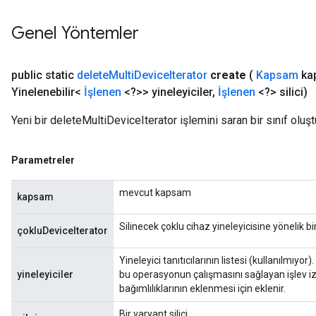
Genel Yöntemler
public static
delete
Multi
Device
Iterator
create
(
Kapsam
ka
Yinelenebilir<
İşlenen
<?>> yineleyiciler
,
İşlenen
<?> silici)
Yeni bir deleteMultiDeviceIterator işlemini saran bir sınıf olu
rBatch
Parametreler
Batch
mevcut kapsam
kapsam
atch
Silinecek çoklu cihaz yineleyicisine yönelik bir 
çokluDeviceIterator
Yineleyici tanıtıcılarının listesi (kullanılmıyor
yineleyiciler
bu operasyonun çalışmasını sağlayan işlev i
bağımlılıklarının eklenmesi için eklenir.
Bir varyant silici.