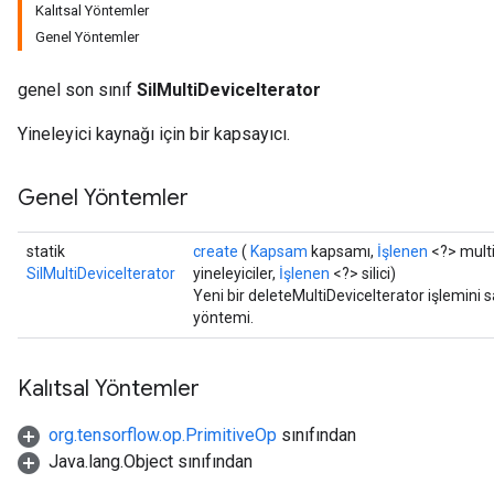
Kalıtsal Yöntemler
Genel Yöntemler
genel son sınıf
SilMultiDeviceIterator
Yineleyici kaynağı için bir kapsayıcı.
Genel Yöntemler
statik
create
(
Kapsam
kapsamı,
İşlenen
<?> multi
SilMultiDeviceIterator
yineleyiciler,
İşlenen
<?> silici)
Yeni bir deleteMultiDeviceIterator işlemini s
yöntemi.
Kalıtsal Yöntemler
org.tensorflow.op.PrimitiveOp
sınıfından
ryTensorBatch
Java.lang.Object sınıfından