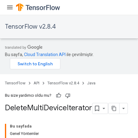
TensorFlow v2.8.4
Bu sayfa,
Cloud Translation API
ile çevrilmiştir.
TensorFlow
API
TensorFlow v2.8.4
Java
Bu size yardımcı oldu mu?
Delete
Multi
Device
Iterator
Bu sayfada
Genel Yöntemler