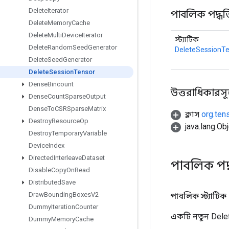
Delete
Iterator
পাবলিক পদ্ধত
Delete
Memory
Cache
Delete
Multi
Device
Iterator
স্ট্যাটিক
Delete
Random
Seed
Generator
DeleteSessionT
Delete
Seed
Generator
Delete
Session
Tensor
Dense
Bincount
উত্তরাধিকারসূত্রে
Dense
Count
Sparse
Output
Dense
To
CSRSparse
Matrix
ক্লাস
org.ten
Destroy
Resource
Op
java.lang.Obj
Destroy
Temporary
Variable
Device
Index
Directed
Interleave
Dataset
পাবলিক পদ
Disable
Copy
On
Read
Distributed
Save
Draw
Bounding
Boxes
V2
পাবলিক স্ট্যাটিক
Dummy
Iteration
Counter
একটি নতুন Dele
Dummy
Memory
Cache