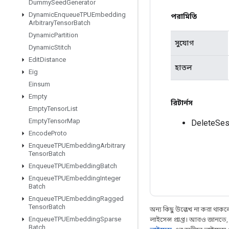
Dummy
Seed
Generator
Dynamic
Enqueue
TPUEmbedding
পরামিতি
Arbitrary
Tensor
Batch
Dynamic
Partition
সুযোগ
Dynamic
Stitch
Edit
Distance
হাতল
Eig
Einsum
Empty
রিটার্নস
Empty
Tensor
List
Empty
Tensor
Map
DeleteSes
Encode
Proto
Enqueue
TPUEmbedding
Arbitrary
Tensor
Batch
Enqueue
TPUEmbedding
Batch
Enqueue
TPUEmbedding
Integer
Batch
Enqueue
TPUEmbedding
Ragged
Tensor
Batch
অন্য কিছু উল্লেখ না করা থাকলে,
Enqueue
TPUEmbedding
Sparse
লাইসেন্স প্রাপ্ত। আরও জানতে
Batch