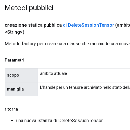
Metodi pubblici
creazione
statica pubblica
di Delete
Session
Tensor
(ambi
<String>)
rBatch
Metodo factory per creare una classe che racchiude una nuo
Batch
Parametri
atch
ambito attuale
scopo
L'handle per un tensore archiviato nello stato del
maniglia
ritorna
una nuova istanza di DeleteSessionTensor