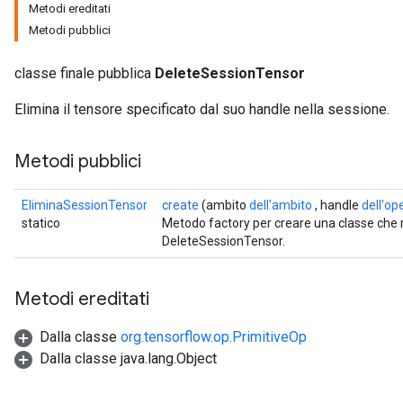
Metodi ereditati
Metodi pubblici
classe finale pubblica
DeleteSessionTensor
Elimina il tensore specificato dal suo handle nella sessione.
Metodi pubblici
EliminaSessionTensor
create
(ambito
dell'ambito
, handle
dell'o
statico
Metodo factory per creare una classe che
DeleteSessionTensor.
Metodi ereditati
ryTensorBatch
Dalla classe
org.tensorflow.op.PrimitiveOp
Dalla classe java.lang.Object