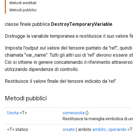
Metodi ereditati
Metodi pubblici
classe finale pubblica
DestroyTemporaryVariable
Distrugge la variabile temporanea e restituisce il suo valore fi
Imposta l'output sul valore del tensore puntato da "ref", quind
chiamata "var_name". Tutti gli altri usi di 'ref'
devono
essere sta
Ciò si ottiene in genere concatenando il riferimento attraver
ryTensorBatch
utilizzando dipendenze di controllo.
Restituisce il valore finale del tensore indicato da 'ref'.
Metodi pubblici
Uscita
<T>
comeuscita
()
Restituisce la maniglia simbolica di u
<T> statico
create
( ambito
ambito
,
operando
<T>