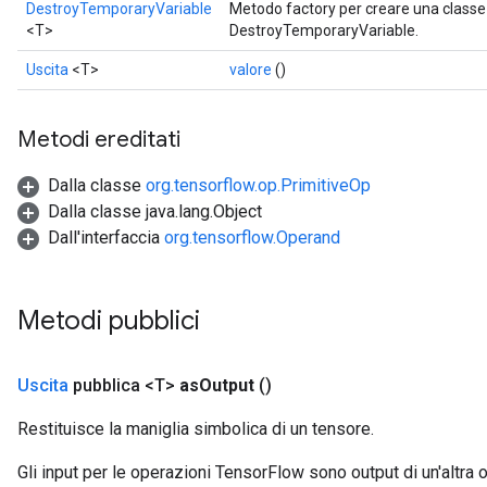
rBatch
DestroyTemporaryVariable
Metodo factory per creare una class
<T>
DestroyTemporaryVariable.
Uscita
<T>
valore
()
Batch
Metodi ereditati
atch
Dalla classe
org.tensorflow.op.PrimitiveOp
Dalla classe java.lang.Object
Dall'interfaccia
org.tensorflow.Operand
Metodi pubblici
Uscita
pubblica <T>
as
Output
()
Restituisce la maniglia simbolica di un tensore.
Gli input per le operazioni TensorFlow sono output di un'alt