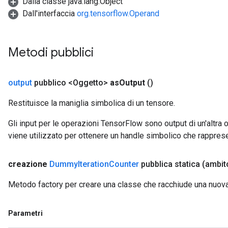
Dalla classe java.lang.Object
Dall'interfaccia
org.tensorflow.Operand
Metodi pubblici
output
pubblico <Oggetto>
as
Output
()
Restituisce la maniglia simbolica di un tensore.
Gli input per le operazioni TensorFlow sono output di un'alt
viene utilizzato per ottenere un handle simbolico che rappresent
creazione
Dummy
Iteration
Counter
pubblica statica
(ambi
Metodo factory per creare una classe che racchiude una nuo
Parametri