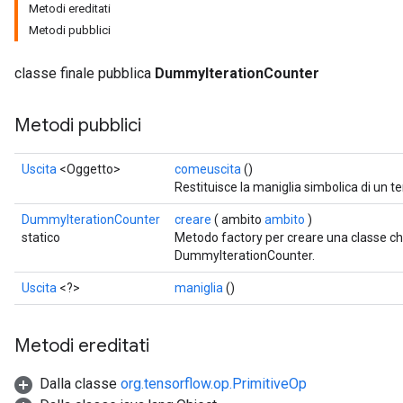
Metodi ereditati
Metodi pubblici
ryTensorBatch
classe finale pubblica
DummyIterationCounter
Metodi pubblici
Uscita
<Oggetto>
comeuscita
()
Restituisce la maniglia simbolica di un t
DummyIterationCounter
creare
( ambito
ambito
)
statico
Metodo factory per creare una classe c
DummyIterationCounter.
rBatch
Uscita
<?>
maniglia
()
Metodi ereditati
Batch
Dalla classe
org.tensorflow.op.PrimitiveOp
atch