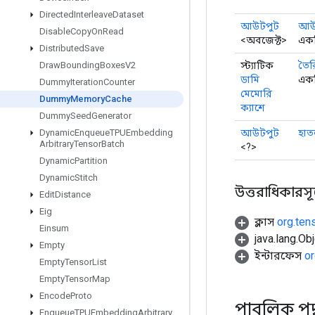
Directed
Interleave
Dataset
আউটপুট
আউট
Disable
Copy
On
Read
<অবজেক্ট>
একটি
Distributed
Save
স্ট্যাটিক
তৈর
Draw
Bounding
Boxes
V2
ডামি
একট
Dummy
Iteration
Counter
মেমোরি
Dummy
Memory
Cache
ক্যাশে
Dummy
Seed
Generator
আউটপুট
হা
Dynamic
Enqueue
TPUEmbedding
Arbitrary
Tensor
Batch
<?>
Dynamic
Partition
Dynamic
Stitch
উত্তরাধিকারসূত্রে
Edit
Distance
Eig
ক্লাস
org.ten
Einsum
java.lang.Obj
Empty
ইন্টারফেস
or
Empty
Tensor
List
Empty
Tensor
Map
Encode
Proto
পাবলিক পদ
Enqueue
TPUEmbedding
Arbitrary