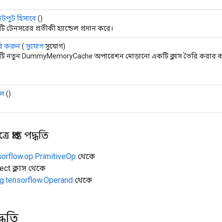
পুট হিসাবে
()
 টেনসরের প্রতীকী হ্যান্ডেল প্রদান করে।
ি করুন
(
সুযোগ
সুযোগ)
ি নতুন DummyMemoryCache অপারেশন মোড়ানো একটি ক্লাস তৈরি করার কার
তল
()
 প্রাপ্ত পদ্ধতি
sorflow.op.PrimitiveOp
থেকে
ect ক্লাস থেকে
g.tensorflow.Operand
থেকে
্ধতি