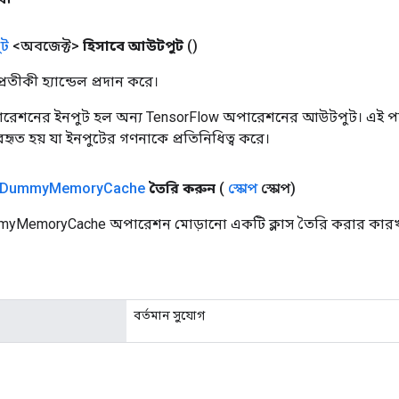
ট
<অবজেক্ট>
হিসাবে আউটপুট
()
তীকী হ্যান্ডেল প্রদান করে।
রেশনের ইনপুট হল অন্য TensorFlow অপারেশনের আউটপুট। এই পদ্
্যবহৃত হয় যা ইনপুটের গণনাকে প্রতিনিধিত্ব করে।
Dummy
Memory
Cache
তৈরি করুন
(
স্কোপ
স্কোপ)
yMemoryCache অপারেশন মোড়ানো একটি ক্লাস তৈরি করার কারখা
বর্তমান সুযোগ