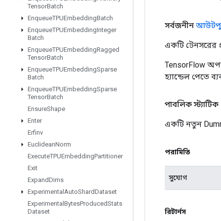
Tensor
Batch
Enqueue
TPUEmbedding
Batch
সর্বজনীন
আউটপু
Enqueue
TPUEmbedding
Integer
Batch
একটি টেনসরের প্র
Enqueue
TPUEmbedding
Ragged
Tensor
Batch
TensorFlow অপা
Enqueue
TPUEmbedding
Sparse
হ্যান্ডেল পেতে ব
Batch
Enqueue
TPUEmbedding
Sparse
Tensor
Batch
পাবলিক স্ট্যাটিক
Ensure
Shape
Enter
একটি নতুন Dumm
Erfinv
Euclidean
Norm
পরামিতি
Execute
TPUEmbedding
Partitioner
Exit
সুযোগ
Expand
Dims
Experimental
Auto
Shard
Dataset
Experimental
Bytes
Produced
Stats
রিটার্নস
Dataset