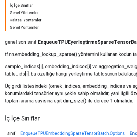
İç İçe Sınıflar
Genel Yöntemler
Kalıtsal Yöntemler
Genel Yöntemler
genel son sınıf
EnqueueTPUEyerleştirmeSparseTensorBa
tf.nn.embedding_lookup_sparse() yöntemini kullanan kodun taşı
sample_indices[i], embedding_indices[i] ve aggregation_weights[i
table_ids[i], bu özelliğe hangi yerleştirme tablosunun bakılacağın
Üç girdi listesindeki (örnek_indices, embedding_indices ve a
konumlardaki tensörler aynı şekle sahip olmalıdır; yani ilgili öz
toplam arama sayısına eşit dim_size() ile derece 1 olmalıdır.
İç İçe Sınıflar
En
sınıf
EnqueueTPUEmbedddingSparseTensorBatch.Options