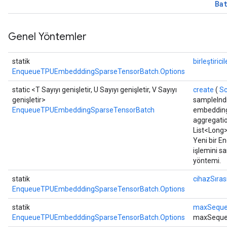
Ba
Genel Yöntemler
statik
birleştiricil
EnqueueTPUEmbedddingSparseTensorBatch.Options
static <T Sayıyı genişletir, U Sayıyı genişletir, V Sayıyı
create
(
S
genişletir>
sampleIndi
EnqueueTPUEmbeddingSparseTensorBatch
embedding
aggregati
List<Long>
Yeni bir 
işlemini sa
yöntemi.
statik
cihazSıras
EnqueueTPUEmbedddingSparseTensorBatch.Options
statik
maxSeque
EnqueueTPUEmbedddingSparseTensorBatch.Options
maxSeque