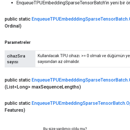
mParameters
EnqueueTPUEmbeddingSparseTensorBatch'in yeni bir ö
rs
Parameters
public static
Enqueue
TPUEmbeddding
Sparse
Tensor
Batch
.
Ordinal)
rParameters
Parameters
Parametreler
ters
arameters
Kullanılacak TPU cihazı. >= 0 olmalı ve düğümün yer
cihazSıra
meters
sayısından az olmalıdır.
sayısı
rs
tDescentParameters
public static
Enqueue
TPUEmbeddding
Sparse
Tensor
Batch
.
(List<Long> max
Sequence
Lengths)
public static
Enqueue
TPUEmbedding
Sparse
Tensor
Batch
.
O
Features)
Bu size yardımcı oldu mu?