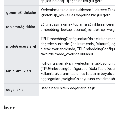
sp_ids.indices[:,0] öğesine karşılık gelir.
Yerleştirme tablolarına eklenen 1. derece Ten
gömmeEndeksler
içindeki sp_ids.values ​​değerine karşılık gelir.
Eğitim başına örnek toplama ağırlıklarını içeren
toplamaAğırlıklar
embedding_lookup_sparse() içindeki sp_weights.
TPUEmbeddingConfiguration'da belirtilen modu 
değerler şunlardır: {'belirtilmemiş', 'çıkarım', 
moduGeçersiz kıl
olarak ayarlandığında, TPUEmbeddingConfigurat
takdirde mode_override kullanılır.
İlgili girişi aramak için yerleştirme tablosunun t
(TPUEmbeddingConfiguration'daki TableDescriptor
tablo kimlikleri
kullanılarak aranır. table_ids listesinin boyu
aggregation_weights'ın boyutuna eşit olmalıdı
isteğe bağlı nitelik değerlerini taşır
seçenekler
İadeler
rs