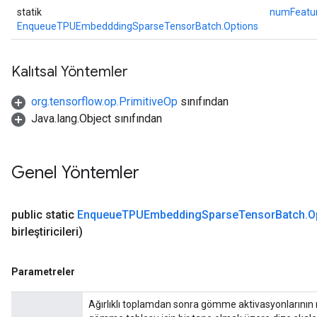
statik
numFeatu
EnqueueTPUEmbedddingSparseTensorBatch.Options
Kalıtsal Yöntemler
org.tensorflow.op.PrimitiveOp
sınıfından
Java.lang.Object sınıfından
Genel Yöntemler
public static
Enqueue
TPUEmbedding
Sparse
Tensor
Batch
.
O
birleştiricileri)
Parametreler
Ağırlıklı toplamdan sonra gömme aktivasyonlarının na