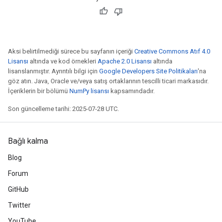
Aksi belirtilmediği sürece bu sayfanın içeriği
Creative Commons Atıf 4.0
Lisansı
altında ve kod örnekleri
Apache 2.0 Lisansı
altında
lisanslanmıştır. Ayrıntılı bilgi için
Google Developers Site Politikaları
'na
göz atın. Java, Oracle ve/veya satış ortaklarının tescilli ticari markasıdır.
İçeriklerin bir bölümü
NumPy lisansı
kapsamındadır.
Son güncelleme tarihi: 2025-07-28 UTC.
Bağlı kalma
Blog
Forum
GitHub
Twitter
YouTube