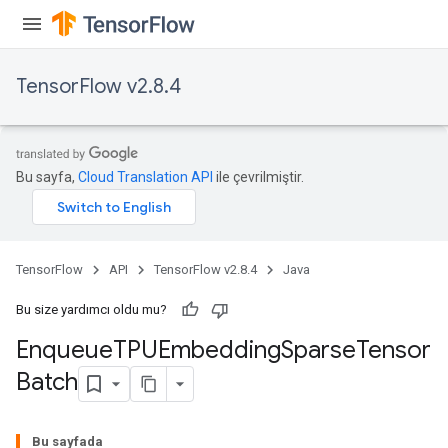
ryTensorBatch
TensorFlow v2.8.4
Bu sayfa,
Cloud Translation API
ile çevrilmiştir.
TensorFlow
API
TensorFlow v2.8.4
Java
rBatch
Bu size yardımcı oldu mu?
Enqueue
TPUEmbedding
Sparse
Tensor
Batch
Batch
atch
Bu sayfada