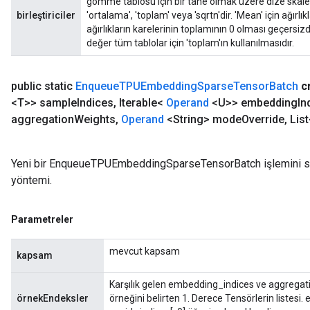
gömme tablosu için bir tane olmak üzere dize skalerler
birleştiriciler
'ortalama', 'toplam' veya 'sqrtn'dir. 'Mean' için ağırlı
ağırlıkların karelerinin toplamının 0 olması geçersizdi
değer tüm tablolar için 'toplam'ın kullanılmasıdır.
public static
Enqueue
TPUEmbedding
Sparse
Tensor
Batch
c
<T>> sample
Indices
,
Iterable<
Operand
<U>> embedding
In
aggregation
Weights
,
Operand
<String> mode
Override
,
List
Yeni bir EnqueueTPUEmbeddingSparseTensorBatch işlemini sara
yöntemi.
Parametreler
mevcut kapsam
kapsam
Karşılık gelen embedding_indices ve aggregati
örnekEndeksler
örneğini belirten 1. Derece Tensörlerin listes