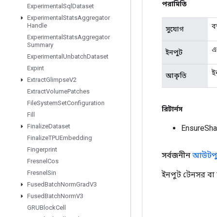
পরামিতি
Experimental
Sql
Dataset
Experimental
Stats
Aggregator
Handle
ব
সুযোগ
Experimental
Stats
Aggregator
Summary
এ
ইনপুট
Experimental
Unbatch
Dataset
Expint
ই
আকৃতি
Extract
Glimpse
V2
Extract
Volume
Patches
File
System
Set
Configuration
রিটার্নস
Fill
Finalize
Dataset
EnsureSh
Finalize
TPUEmbedding
Fingerprint
সর্বজনীন
আউটপু
Fresnel
Cos
Fresnel
Sin
ইনপুট টেনসর বা
Fused
Batch
Norm
Grad
V3
Fused
Batch
Norm
V3
GRUBlock
Cell