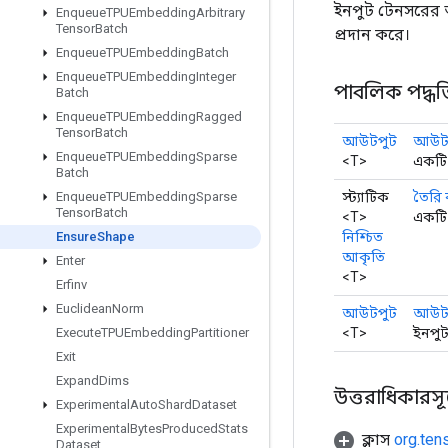
ইনপুট টেনসরের আ
Enqueue
TPUEmbedding
Arbitrary
Tensor
Batch
প্রদান করে।
Enqueue
TPUEmbedding
Batch
Enqueue
TPUEmbedding
Integer
পাবলিক পদ্ধত
Batch
Enqueue
TPUEmbedding
Ragged
Tensor
Batch
আউটপুট
আউটপ
Enqueue
TPUEmbedding
Sparse
<T>
একটি 
Batch
স্ট্যাটিক
তৈরি
Enqueue
TPUEmbedding
Sparse
Tensor
Batch
<T>
একটি 
নিশ্চিত
Ensure
Shape
আকৃতি
Enter
<T>
Erfinv
Euclidean
Norm
আউটপুট
আউট
<T>
ইনপুট
Execute
TPUEmbedding
Partitioner
Exit
Expand
Dims
উত্তরাধিকারসূত্রে
Experimental
Auto
Shard
Dataset
Experimental
Bytes
Produced
Stats
ক্লাস
org.ten
Dataset