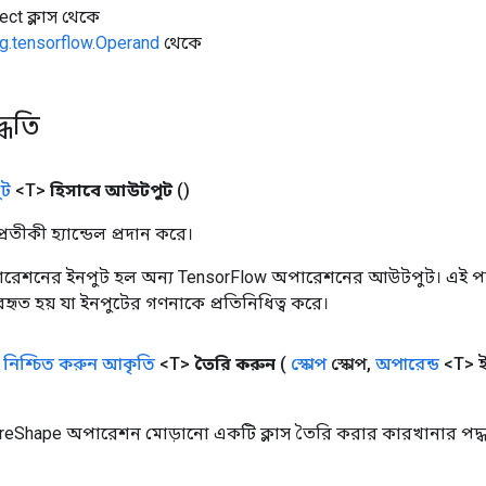
ect ক্লাস থেকে
g.tensorflow.Operand
থেকে
্ধতি
ট
<T>
হিসাবে আউটপুট
()
তীকী হ্যান্ডেল প্রদান করে।
রেশনের ইনপুট হল অন্য TensorFlow অপারেশনের আউটপুট। এই পদ্
্যবহৃত হয় যা ইনপুটের গণনাকে প্রতিনিধিত্ব করে।
ক
নিশ্চিত করুন আকৃতি
<T>
তৈরি করুন
(
স্কোপ
স্কোপ
,
অপারেন্ড
<T> ই
reShape অপারেশন মোড়ানো একটি ক্লাস তৈরি করার কারখানার পদ্ধ