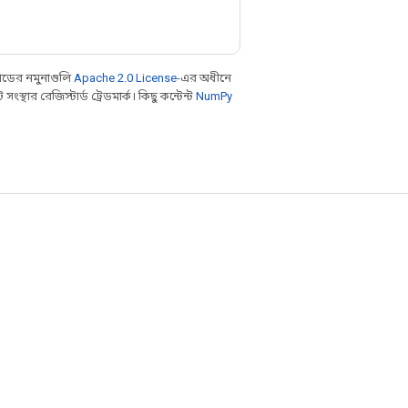
ডের নমুনাগুলি
Apache 2.0 License
-এর অধীনে
থার রেজিস্টার্ড ট্রেডমার্ক। কিছু কন্টেন্ট
NumPy