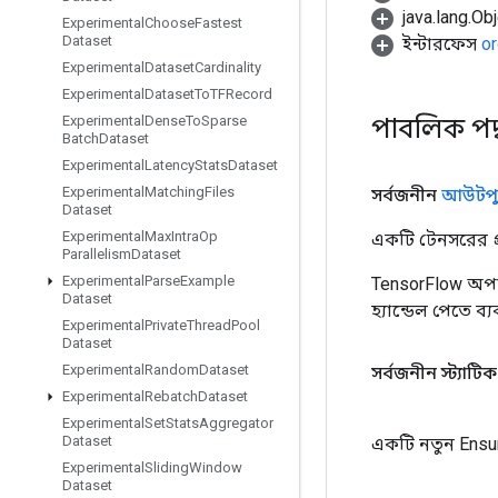
java.lang.Obj
Experimental
Choose
Fastest
Dataset
ইন্টারফেস
or
Experimental
Dataset
Cardinality
Experimental
Dataset
To
TFRecord
পাবলিক পদ
Experimental
Dense
To
Sparse
Batch
Dataset
Experimental
Latency
Stats
Dataset
Experimental
Matching
Files
সর্বজনীন
আউটপু
Dataset
Experimental
Max
Intra
Op
একটি টেনসরের প্র
Parallelism
Dataset
Experimental
Parse
Example
TensorFlow অপা
Dataset
হ্যান্ডেল পেতে ব
Experimental
Private
Thread
Pool
Dataset
Experimental
Random
Dataset
সর্বজনীন স্ট্যাটি
Experimental
Rebatch
Dataset
Experimental
Set
Stats
Aggregator
Dataset
একটি নতুন Ensu
Experimental
Sliding
Window
Dataset