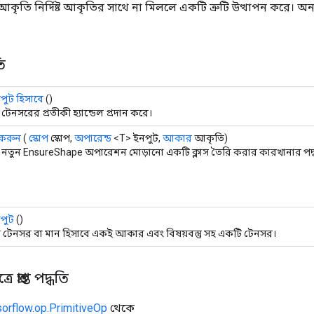
কৃতি নির্দিষ্ট আকৃতির সাথে না মিললে একটি ত্রুটি উত্থাপন করে। অন
ি
ুট হিসাবে
()
টেনসরের প্রতীকী হ্যান্ডেল প্রদান করে।
 করুন
(
স্কোপ
স্কোপ,
অপারেন্ড
<T> ইনপুট,
আকার
আকৃতি)
নতুন EnsureShape অপারেশন মোড়ানো একটি ক্লাস তৈরি করার কারখানার পদ্
পুট
()
 টেনসর বা মান হিসাবে একই আকার এবং বিষয়বস্তু সহ একটি টেনসর।
 প্রাপ্ত পদ্ধতি
sorflow.op.PrimitiveOp
থেকে