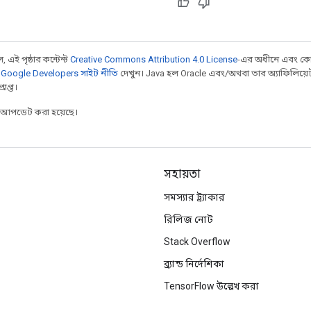
 এই পৃষ্ঠার কন্টেন্ট
Creative Commons Attribution 4.0 License
-এর অধীনে এবং কো
,
Google Developers সাইট নীতি
দেখুন। Java হল Oracle এবং/অথবা তার অ্যাফিলিয়েট সংস্
াপ্ত।
র আপডেট করা হয়েছে।
সহায়তা
সমস্যার ট্র্যাকার
রিলিজ নোট
Stack Overflow
ব্র্যান্ড নির্দেশিকা
TensorFlow উল্লেখ করা