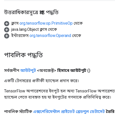
উত্তরাধিকারসূত্রে প্রাপ্ত পদ্ধতি
ক্লাস
org.tensorflow.op.PrimitiveOp
থেকে
java.lang.Object ক্লাস থেকে
ইন্টারফেস
org.tensorflow.Operand
থেকে
পাবলিক পদ্ধতি
সর্বজনীন
আউটপুট
<অবজেক্ট>
হিসাবে আউটপুট
()
একটি টেনসরের প্রতীকী হ্যান্ডেল প্রদান করে।
TensorFlow অপারেশনের ইনপুট হল অন্য TensorFlow অপারেশনে
হ্যান্ডেল পেতে ব্যবহৃত হয় যা ইনপুটের গণনাকে প্রতিনিধিত্ব করে।
পাবলিক স্ট্যাটিক
এক্সপেরিমেন্টাল প্রাইভেট থ্রেডপুল ডেটাসেট
তৈরি