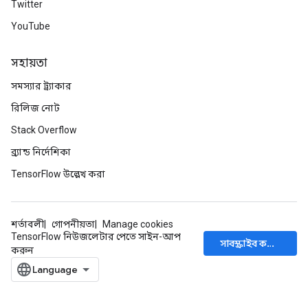
Twitter
YouTube
rParameters
Parameters
ters
সহায়তা
arameters
সমস্যার ট্র্যাকার
meters
রিলিজ নোট
rs
tDescentParameters
Stack Overflow
ব্র্যান্ড নির্দেশিকা
TensorFlow উল্লেখ করা
শর্তাবলী
গোপনীয়তা
Manage cookies
TensorFlow নিউজলেটার পেতে সাইন-আপ
সাবস্ক্রাইব করুন
করুন