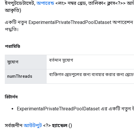
ইনপুটডেটাসেট
,
অপারেন্ড
<লং> নম্বর থ্রেড
,
তালিকা< ক্লাস<?>> আ
আকৃতি)
একটি নতুন ExperimentalPrivateThreadPoolDataset অপারেশন 
পদ্ধতি।
পরামিতি
বর্তমান সুযোগ
সুযোগ
ব্যক্তিগত থ্রেডপুলের জন্য ব্যবহার করার জন্য থ্রেড
numThreads
রিটার্নস
ExperimentalPrivateThreadPoolDataset এর একটি নতুন
সর্বজনীন
আউটপুট
<?>
হ্যান্ডেল
()