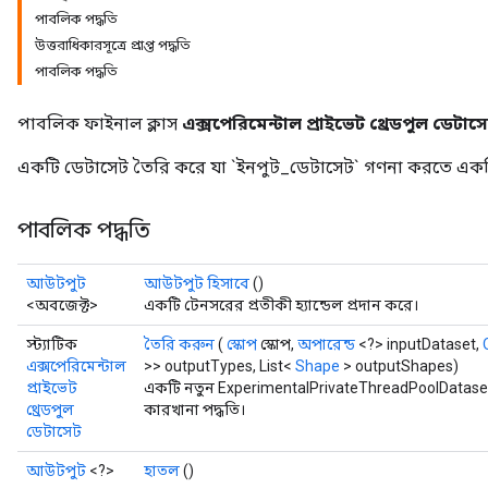
পাবলিক পদ্ধতি
উত্তরাধিকারসূত্রে প্রাপ্ত পদ্ধতি
পাবলিক পদ্ধতি
পাবলিক ফাইনাল ক্লাস
এক্সপেরিমেন্টাল প্রাইভেট থ্রেডপুল ডেটাস
একটি ডেটাসেট তৈরি করে যা `ইনপুট_ডেটাসেট` গণনা করতে একটি ক
পাবলিক পদ্ধতি
আউটপুট
আউটপুট হিসাবে
()
<অবজেক্ট>
একটি টেনসরের প্রতীকী হ্যান্ডেল প্রদান করে।
স্ট্যাটিক
তৈরি করুন
(
স্কোপ
স্কোপ,
অপারেন্ড
<?> inputDataset,
এক্সপেরিমেন্টাল
>> outputTypes, List<
Shape
> outputShapes)
প্রাইভেট
একটি নতুন ExperimentalPrivateThreadPoolDataset
থ্রেডপুল
কারখানা পদ্ধতি।
ডেটাসেট
আউটপুট
<?>
হাতল
()