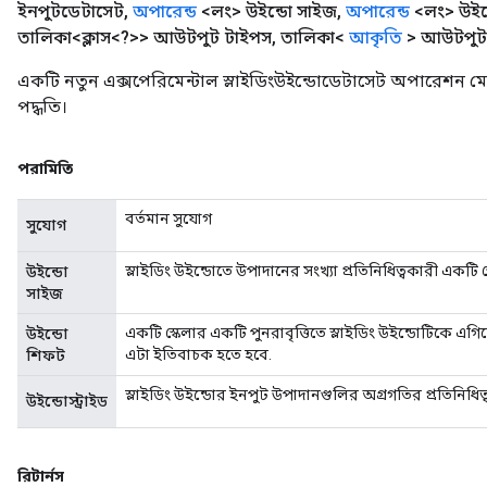
ইনপুটডেটাসেট
,
অপারেন্ড
<লং> উইন্ডো সাইজ
,
অপারেন্ড
<লং> উইন
তালিকা<ক্লাস<?>> আউটপুট টাইপস
,
তালিকা<
আকৃতি
> আউটপুট
একটি নতুন এক্সপেরিমেন্টাল স্লাইডিংউইন্ডোডেটাসেট অপারেশন ম
পদ্ধতি।
পরামিতি
বর্তমান সুযোগ
সুযোগ
স্লাইডিং উইন্ডোতে উপাদানের সংখ্যা প্রতিনিধিত্বকারী একটি স
উইন্ডো
সাইজ
একটি স্কেলার একটি পুনরাবৃত্তিতে স্লাইডিং উইন্ডোটিকে এগি
উইন্ডো
এটা ইতিবাচক হতে হবে.
শিফট
স্লাইডিং উইন্ডোর ইনপুট উপাদানগুলির অগ্রগতির প্রতিনিধিত
উইন্ডোস্ট্রাইড
রিটার্নস