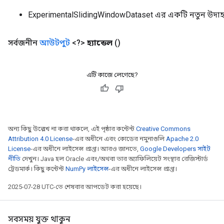
ExperimentalSlidingWindowDataset এর একটি নতুন উদা
সর্বজনীন
আউটপুট
<?>
হ্যান্ডেল
()
এটি কাজে লেগেছে?
rs
অন্য কিছু উল্লেখ না করা থাকলে, এই পৃষ্ঠার কন্টেন্ট
Creative Commons
mParameters
Attribution 4.0 License
-এর অধীনে এবং কোডের নমুনাগুলি
Apache 2.0
rs
License
-এর অধীনে লাইসেন্স প্রাপ্ত। আরও জানতে,
Google Developers সাইট
Parameters
নীতি
দেখুন। Java হল Oracle এবং/অথবা তার অ্যাফিলিয়েট সংস্থার রেজিস্টার্ড
ট্রেডমার্ক। কিছু কন্টেন্ট
NumPy লাইসেন্স
-এর অধীনে লাইসেন্স প্রাপ্ত।
rParameters
2025-07-28 UTC-তে শেষবার আপডেট করা হয়েছে।
Parameters
ters
arameters
সবসময় যুক্ত থাকুন