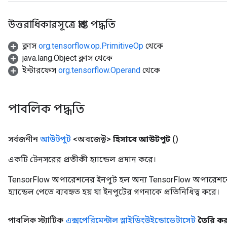
উত্তরাধিকারসূত্রে প্রাপ্ত পদ্ধতি
ক্লাস
org.tensorflow.op.PrimitiveOp
থেকে
java.lang.Object ক্লাস থেকে
ইন্টারফেস
org.tensorflow.Operand
থেকে
পাবলিক পদ্ধতি
সর্বজনীন
আউটপুট
<অবজেক্ট>
হিসাবে আউটপুট
()
একটি টেনসরের প্রতীকী হ্যান্ডেল প্রদান করে।
TensorFlow অপারেশনের ইনপুট হল অন্য TensorFlow অপারেশনে
হ্যান্ডেল পেতে ব্যবহৃত হয় যা ইনপুটের গণনাকে প্রতিনিধিত্ব করে।
পাবলিক স্ট্যাটিক
এক্সপেরিমেন্টাল স্লাইডিংউইন্ডোডেটাসেট
তৈরি ক