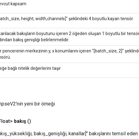
vcut kapsam
batch_size, height, width,channels]" şeklindeki 4 boyutlu kayan tensör.
karılacak bakışların boyutunu içeren 2 öğeden oluşan 1 boyutlu bir tensör
dından bakış genişliği belirlenmelidir.
r pencerenin merkezinin y, x konumlarını içeren "[batch_size, 2]" şeklind
nsörü.
eğe bağlı nitelik değerlerini taşır
mpseV2'nin yeni bir örneği
loat>
bakış
()
kış_yüksekliği, bakış_genişliği, kanallar]" bakışlarını temsil eden 