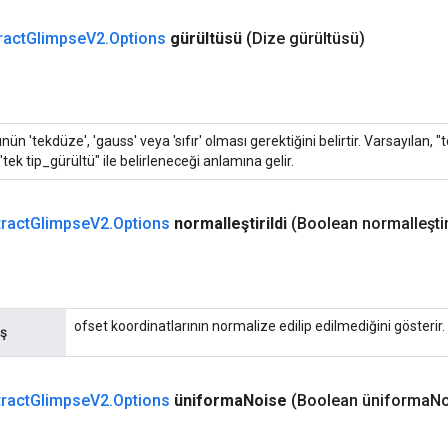
ract
Glimpse
V2
.
Options
gürültüsü
(Dize gürültüsü)
nün 'tekdüze', 'gauss' veya 'sıfır' olması gerektiğini belirtir. Varsayılan, "te
 "tek tip_gürültü" ile belirleneceği anlamına gelir.
tract
Glimpse
V2
.
Options
normalleştirildi
(Boolean normalleştir
ofset koordinatlarının normalize edilip edilmediğini gösterir.
iş
tract
Glimpse
V2
.
Options
üniforma
Noise
(Boolean üniforma
No