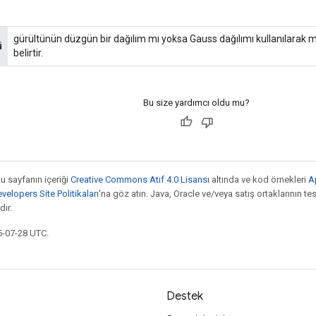
gürültünün düzgün bir dağılım mı yoksa Gauss dağılımı kullanılarak mı
ü
belirtir.
Bu size yardımcı oldu mu?
bu sayfanın içeriği
Creative Commons Atıf 4.0 Lisansı
altında ve kod örnekleri
A
elopers Site Politikaları
'na göz atın. Java, Oracle ve/veya satış ortaklarının tesc
ır.
5-07-28 UTC.
Destek