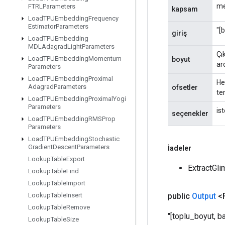
me
FTRLParameters
kapsam
Load
TPUEmbedding
Frequency
Estimator
Parameters
"[
giriş
Load
TPUEmbedding
MDLAdagrad
Light
Parameters
Çı
Load
TPUEmbedding
Momentum
boyut
ar
Parameters
Load
TPUEmbedding
Proximal
He
Adagrad
Parameters
ofsetler
te
Load
TPUEmbedding
Proximal
Yogi
Parameters
ist
seçenekler
Load
TPUEmbedding
RMSProp
Parameters
Load
TPUEmbedding
Stochastic
Gradient
Descent
Parameters
İadeler
Lookup
Table
Export
ExtractGli
Lookup
Table
Find
Lookup
Table
Import
public
Output
<F
Lookup
Table
Insert
Lookup
Table
Remove
"[toplu_boyut, ba
Lookup
Table
Size