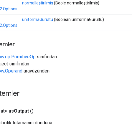
normalleştirilmiş
(Boole normalleştirilmiş)
2.Options
üniformaGürültü
(Boolean üniformaGürültü)
2.Options
temler
ow.op.PrimitiveOp
sınıfından
ject sınıfından
low.Operand
arayüzünden
temler
at>
as
Output
()
bolik tutamacını döndürür.