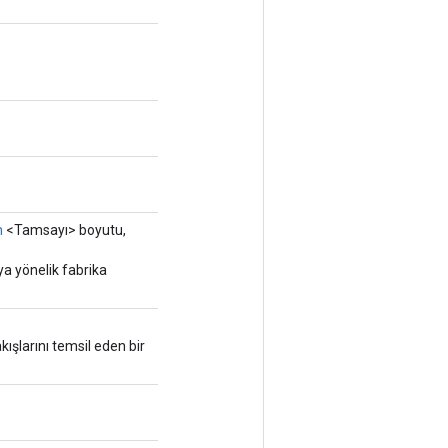
n
<Tamsayı> boyutu,
ya yönelik fabrika
kışlarını temsil eden bir