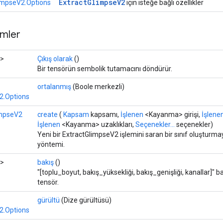
Extract
Glimpse
V2
impseV2.Options
için isteğe bağlı özellikler
mler
>
Çıkış olarak
()
Bir tensörün sembolik tutamacını döndürür.
ortalanmış
(Boole merkezli)
2.Options
impseV2
create
(
Kapsam
kapsamı,
İşlenen
<Kayanma> girişi,
İşlene
İşlenen
<Kayanma> uzaklıkları,
Seçenekler...
seçenekler)
Yeni bir ExtractGlimpseV2 işlemini saran bir sınıf oluşturma
yöntemi.
>
bakış
()
"[toplu_boyut, bakış_yüksekliği, bakış_genişliği, kanallar]" ba
tensör.
gürültü
(Dize gürültüsü)
2.Options