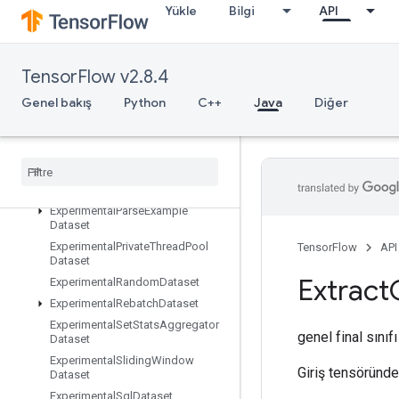
ExperimentalChooseFastestDatas
Yükle
Bilgi
API
et
ExperimentalDatasetCardinality
ExperimentalDatasetToTFRecord
TensorFlow v2.8.4
ExperimentalDenseToSparseBatc
hDataset
Genel bakış
Python
C++
Java
Diğer
ExperimentalLatencyStatsDataset
Experimental
Matching
Files
Dataset
Experimental
Max
Intra
Op
Parallelism
Dataset
Experimental
Parse
Example
Dataset
Experimental
Private
Thread
Pool
TensorFlow
API
Dataset
Extract
Experimental
Random
Dataset
Experimental
Rebatch
Dataset
Experimental
Set
Stats
Aggregator
genel final sınıf
Dataset
Experimental
Sliding
Window
Giriş tensöründen
Dataset
Experimental
Sql
Dataset