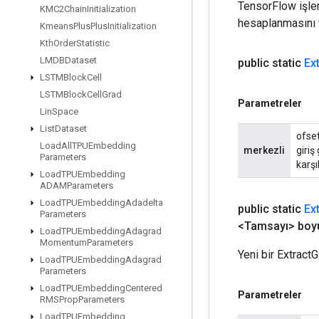
TensorFlow işleml
KMC2Chain
Initialization
hesaplanmasını t
Kmeans
Plus
Plus
Initialization
Kth
Order
Statistic
LMDBDataset
public static
Ex
LSTMBlock
Cell
LSTMBlock
Cell
Grad
Parametreler
Lin
Space
List
Dataset
ofset
Load
All
TPUEmbedding
merkezli
giriş
Parameters
karşıl
Load
TPUEmbedding
ADAMParameters
Load
TPUEmbedding
Adadelta
public static
Ex
Parameters
<Tamsayı> boy
Load
TPUEmbedding
Adagrad
Momentum
Parameters
Yeni bir Extract
Load
TPUEmbedding
Adagrad
Parameters
Load
TPUEmbedding
Centered
Parametreler
RMSProp
Parameters
Load
TPUEmbedding