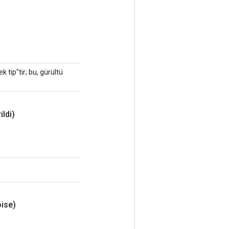
k tip"tir; bu, gürültü
ildi)
ise)