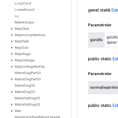
Loop
Cond
genel statik
Ext
Lower
Bound
Lu
Make
Unique
Parametreler
Map
Clear
Map
Incomplete
Size
gürültü
gürültü
Map
Peek
tipinin
Map
Size
Map
Stage
public static
Ex
Map
Unstage
Map
Unstage
No
Key
Matrix
Diag
Part
V2
Parametreler
Matrix
Diag
Part
V3
Matrix
Diag
V2
normalleştirilm
Matrix
Diag
V3
Matrix
Set
Diag
V2
Matrix
Set
Diag
V3
public static
Ex
Max
Max
Intra
Op
Parallelism
Dataset