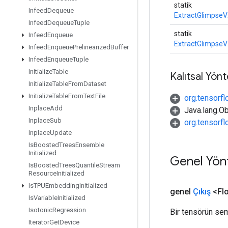
statik
Infeed
Dequeue
ExtractGlimpseV
Infeed
Dequeue
Tuple
statik
Infeed
Enqueue
ExtractGlimpseV
Infeed
Enqueue
Prelinearized
Buffer
Infeed
Enqueue
Tuple
Initialize
Table
Kalıtsal Yön
Initialize
Table
From
Dataset
Initialize
Table
From
Text
File
org.tensorfl
Inplace
Add
Java.lang.Ob
Inplace
Sub
org.tensorf
Inplace
Update
Is
Boosted
Trees
Ensemble
Initialized
Genel Yön
Is
Boosted
Trees
Quantile
Stream
Resource
Initialized
Is
TPUEmbedding
Initialized
genel
Çıkış
<Flo
Is
Variable
Initialized
Isotonic
Regression
Bir tensörün sem
Iterator
Get
Device