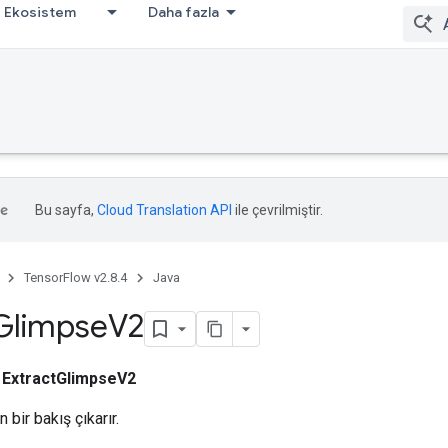
Ekosistem
Daha fazla
Bu sayfa,
Cloud Translation API
ile çevrilmiştir.
TensorFlow v2.8.4
Java
Glimpse
V2
ı
ExtractGlimpseV2
 bir bakış çıkarır.