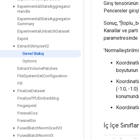
Giriş tensörünün
Experimental
Stats
Aggregator
Pencereler girişl
Handle
Experimental
Stats
Aggregator
Sonuç, "[toplu_bo
Summary
Kanallar ve parti
Experimental
Unbatch
Dataset
parametresinde be
Expint
Extract
Glimpse
V2
'Normalleştirilm
Genel Bakış
Options
Koordinatl
Extract
Volume
Patches
boyutunun 
File
System
Set
Configuration
Koordinatl
Fill
(-1.0, -1.0
Finalize
Dataset
konumunda
Finalize
TPUEmbedding
Fingerprint
Koordinatl
Fresnel
Cos
Fresnel
Sin
İç İçe Sınıfla
Fused
Batch
Norm
Grad
V3
Fused
Batch
Norm
V3