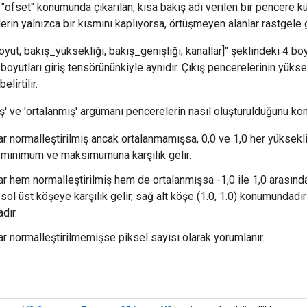
 "ofset" konumunda çıkarılan, kısa bakış adı verilen bir pencere k
erin yalnızca bir kısmını kaplıyorsa, örtüşmeyen alanlar rastgele g
yut, bakış_yüksekliği, bakış_genişliği, kanallar]" şeklindeki 4 boy
 boyutları giriş tensörününkiyle aynıdır. Çıkış pencerelerinin yükse
lirtilir.
iş' ve 'ortalanmış' argümanı pencerelerin nasıl oluşturulduğunu kon
ar normalleştirilmiş ancak ortalanmamışsa, 0,0 ve 1,0 her yüksekli
minimum ve maksimumuna karşılık gelir.
ar hem normalleştirilmiş hem de ortalanmışsa -1,0 ile 1,0 arasında
) sol üst köşeye karşılık gelir, sağ alt köşe (1.0, 1.0) konumundadı
dır.
ar normalleştirilmemişse piksel sayısı olarak yorumlanır.
r