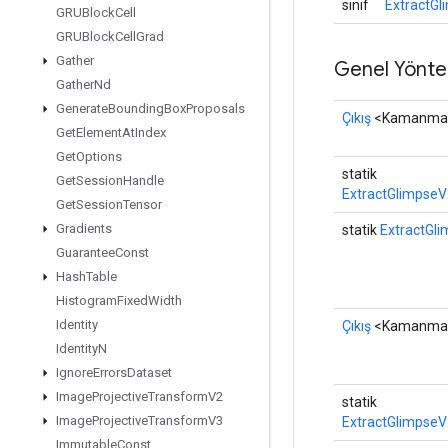
sınıf
ExtractGl
GRUBlock
Cell
GRUBlock
Cell
Grad
Gather
Genel Yönte
Gather
Nd
Generate
Bounding
Box
Proposals
Çıkış
<Kamanma
Get
Element
At
Index
Get
Options
statik
Get
Session
Handle
ExtractGlimpseV
Get
Session
Tensor
Gradients
statik
ExtractGl
Guarantee
Const
Hash
Table
Histogram
Fixed
Width
Identity
Çıkış
<Kamanma
Identity
N
Ignore
Errors
Dataset
Image
Projective
Transform
V2
statik
Image
Projective
Transform
V3
ExtractGlimpseV
Immutable
Const