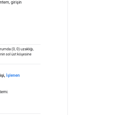
ntem, girişin
rumda (0, 0) uzaklığı,
inin sol üst köşesine
işi
,
İşlenen
temi.