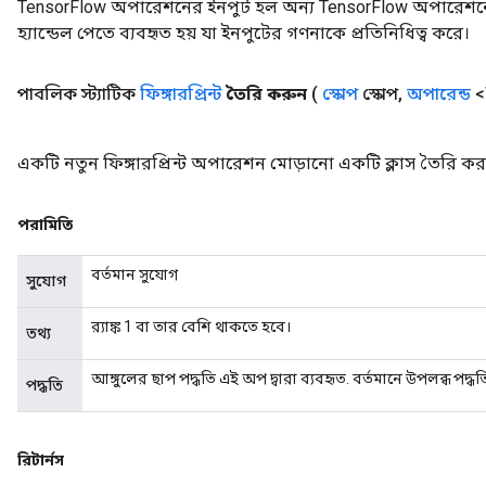
TensorFlow অপারেশনের ইনপুট হল অন্য TensorFlow অপারেশনে
হ্যান্ডেল পেতে ব্যবহৃত হয় যা ইনপুটের গণনাকে প্রতিনিধিত্ব করে।
rParameters
Parameters
পাবলিক স্ট্যাটিক
ফিঙ্গারপ্রিন্ট
তৈরি করুন
(
স্কোপ
স্কোপ
,
অপারেন্ড
<
ters
arameters
meters
একটি নতুন ফিঙ্গারপ্রিন্ট অপারেশন মোড়ানো একটি ক্লাস তৈরি কর
rs
tDescentParameters
পরামিতি
বর্তমান সুযোগ
সুযোগ
র‍্যাঙ্ক 1 বা তার বেশি থাকতে হবে।
তথ্য
আঙ্গুলের ছাপ পদ্ধতি এই অপ দ্বারা ব্যবহৃত. বর্তমানে উপলব্ধ পদ্
পদ্ধতি
রিটার্নস