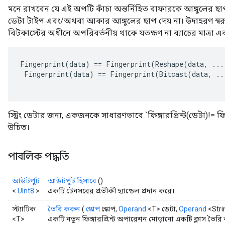
মনে রাখবেন যে এই অপটি কাঁচা অন্তর্নিহিত বাফারকে আঙ্গুলের ছ
ডেটা টাইপ এবং/অথবা আকার আঙ্গুলের ছাপ দেয় না। উদাহরণ স্বরূ
বিটকাস্টের অধীনে অপরিবর্তনীয় থাকে যতক্ষণ না ব্যাচের মাত্রা 
Fingerprint
(
data
)
==
Fingerprint
(
Reshape
(
data
,
...
Fingerprint
(
data
)
==
Fingerprint
(
Bitcast
(
data
,
..
স্ট্রিং ডেটার জন্য, একজনকে সাধারণভাবে `ফিঙ্গারপ্রিন্ট(ডেটা)!= ফ
উচিত।
পাবলিক পদ্ধতি
আউটপুট
আউটপুট হিসাবে
()
<
UInt8
>
একটি টেনসরের প্রতীকী হ্যান্ডেল প্রদান করে।
স্ট্যাটিক
তৈরি করুন
(
স্কোপ
স্কোপ,
Operand
<T> ডেটা,
Operand
<Stri
<T>
একটি নতুন ফিঙ্গারপ্রিন্ট অপারেশন মোড়ানো একটি ক্লাস তৈরি