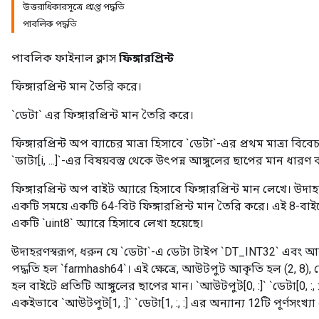
উত্তরাধিকারসূত্রে প্রাপ্ত পদ্ধতি
পাবলিক পদ্ধতি
পাবলিক ফাইনাল ক্লাস
ফিঙ্গারপ্রিন্ট
ফিঙ্গারপ্রিন্ট মান তৈরি করে।
`ডেটা` এর ফিঙ্গারপ্রিন্ট মান তৈরি করে।
ফিঙ্গারপ্রিন্ট অপ ব্যাচের মাত্রা হিসাবে `ডেটা`-এর প্রথম মাত্রা বি
`ডাটা[i, ...]`-এর বিষয়বস্তু থেকে উৎপন্ন আঙ্গুলের ছাপের মান ধারণ
ফিঙ্গারপ্রিন্ট অপ বাইট অ্যারে হিসাবে ফিঙ্গারপ্রিন্ট মান লেখে। উদ
একটি সময়ে একটি 64-বিট ফিঙ্গারপ্রিন্ট মান তৈরি করে। এই 8-বা
একটি `uint8` অ্যারে হিসাবে লেখা হয়েছে।
উদাহরণস্বরূপ, ধরুন যে `ডেটা`-এ ডেটা টাইপ `DT_INT32` এবং আক
পদ্ধতি হল `farmhash64`। এই ক্ষেত্রে, আউটপুট আকৃতি হল (2, 8), য
হল বাইটে প্রতিটি আঙ্গুলের ছাপের মান। `আউটপুট[0, :]` `ডেটা[0, :, :
একইভাবে `আউটপুট[1, :]` `ডেটা[1, :, :] এর অন্যান্য 12টি পূর্ণসংখ্যা