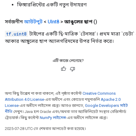
ফিঙ্গারপ্রিন্টের একটি নতুন উদাহরণ
সর্বজনীন
আউটপুট
<
UInt8
>
আঙুলের ছাপ
()
tf.uint8
টাইপের একটি দ্বি-মাত্রিক `টেনসর`। প্রথম মাত্রা `ডেটা` এ
আকার আঙ্গুলের ছাপ অ্যালগরিদমের উপর নির্ভর করে।
এটি কাজে লেগেছে?
অন্য কিছু উল্লেখ না করা থাকলে, এই পৃষ্ঠার কন্টেন্ট
Creative Commons
Attribution 4.0 License
-এর অধীনে এবং কোডের নমুনাগুলি
Apache 2.0
License
-এর অধীনে লাইসেন্স প্রাপ্ত। আরও জানতে,
Google Developers সাইট
নীতি
দেখুন। Java হল Oracle এবং/অথবা তার অ্যাফিলিয়েট সংস্থার রেজিস্টার্ড
ট্রেডমার্ক। কিছু কন্টেন্ট
NumPy লাইসেন্স
-এর অধীনে লাইসেন্স প্রাপ্ত।
2025-07-28 UTC-তে শেষবার আপডেট করা হয়েছে।