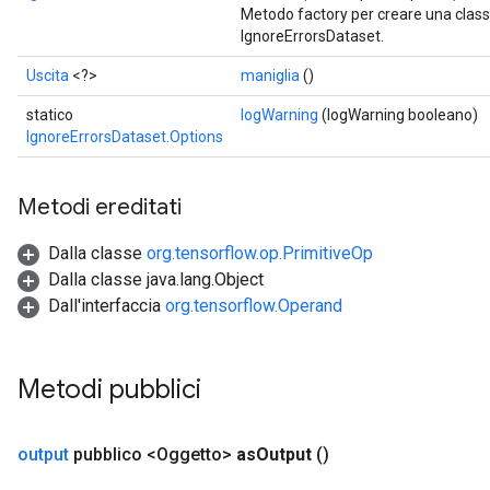
Metodo factory per creare una clas
IgnoreErrorsDataset.
Uscita
<?>
maniglia
()
statico
logWarning
(logWarning booleano)
IgnoreErrorsDataset.Options
Metodi ereditati
Dalla classe
org.tensorflow.op.PrimitiveOp
Dalla classe java.lang.Object
Dall'interfaccia
org.tensorflow.Operand
Metodi pubblici
rs
mParameters
output
pubblico <Oggetto>
as
Output
()
rs
Parameters