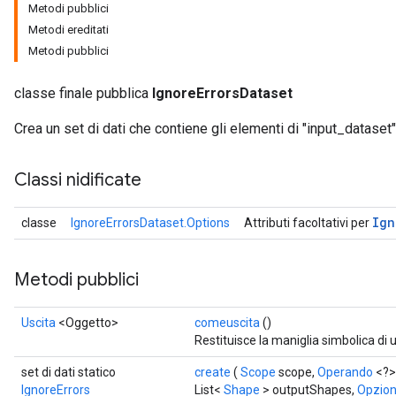
Metodi pubblici
Metodi ereditati
Metodi pubblici
classe finale pubblica
IgnoreErrorsDataset
Crea un set di dati che contiene gli elementi di "input_dataset" 
Classi nidificate
Ign
classe
IgnoreErrorsDataset.Options
Attributi facoltativi per
Metodi pubblici
Uscita
<Oggetto>
comeuscita
()
Restituisce la maniglia simbolica di 
set di dati statico
create
(
Scope
scope,
Operando
<?>
IgnoreErrors
List<
Shape
> outputShapes,
Opzioni