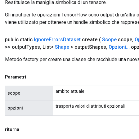
Restituisce la maniglia simbolica di un tensore.
rParameters
Gli input per le operazioni TensorFlow sono output di un'alt
Parameters
viene utilizzato per ottenere un handle simbolico che rappresent
ters
arameters
public static
Ignore
Errors
Dataset
create
(
Scope
scope
,
O
meters
>> output
Types
,
List<
Shape
> output
Shapes
,
Opzioni
.
.
.
opz
rs
tDescentParameters
Metodo factory per creare una classe che racchiude una nuov
Parametri
ambito attuale
scopo
trasporta valori di attributi opzionali
opzioni
ritorna