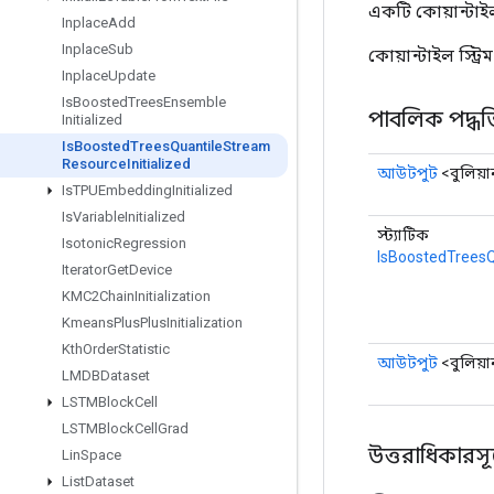
একটি কোয়ান্টাইল
Inplace
Add
Inplace
Sub
কোয়ান্টাইল স্ট
Inplace
Update
Is
Boosted
Trees
Ensemble
পাবলিক পদ্ধত
Initialized
Is
Boosted
Trees
Quantile
Stream
Resource
Initialized
আউটপুট
<বুলিয়
Is
TPUEmbedding
Initialized
Is
Variable
Initialized
স্ট্যাটিক
Isotonic
Regression
IsBoostedTreesQ
Iterator
Get
Device
KMC2Chain
Initialization
Kmeans
Plus
Plus
Initialization
Kth
Order
Statistic
আউটপুট
<বুলিয়
LMDBDataset
LSTMBlock
Cell
LSTMBlock
Cell
Grad
উত্তরাধিকারসূত্রে
Lin
Space
List
Dataset