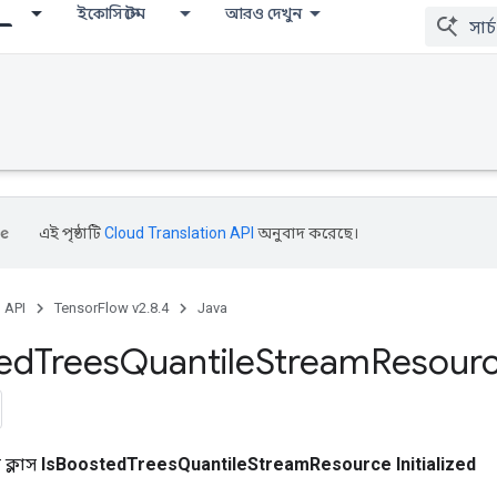
ইকোসিস্টেম
আরও দেখুন
এই পৃষ্ঠাটি
Cloud Translation API
অনুবাদ করেছে।
, API
TensorFlow v2.8.4
Java
ed
Trees
Quantile
Stream
Resour
ক্লাস
IsBoostedTreesQuantileStreamResource Initialized