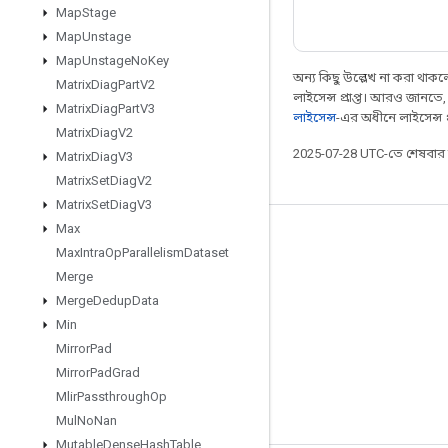
Map
Stage
Map
Unstage
Map
Unstage
No
Key
অন্য কিছু উল্লেখ না করা থাকলে,
Matrix
Diag
Part
V2
লাইসেন্স প্রাপ্ত। আরও জানতে
Matrix
Diag
Part
V3
লাইসেন্স
-এর অধীনে লাইসেন্স প্র
Matrix
Diag
V2
2025-07-28 UTC-তে শেষবা
Matrix
Diag
V3
Matrix
Set
Diag
V2
Matrix
Set
Diag
V3
Max
সবসময় যুক্ত থাকুন
Max
Intra
Op
Parallelism
Dataset
ব্লগ
Merge
Merge
Dedup
Data
ফোরাম
Min
GitHub
Mirror
Pad
Twitter
Mirror
Pad
Grad
Mlir
Passthrough
Op
YouTube
Mul
No
Nan
Mutable
Dense
Hash
Table