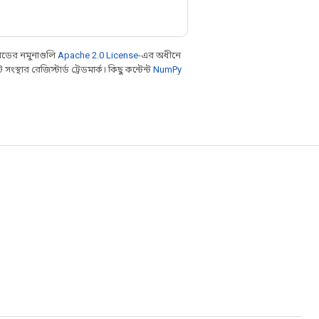
ডের নমুনাগুলি
Apache 2.0 License
-এর অধীনে
থার রেজিস্টার্ড ট্রেডমার্ক। কিছু কন্টেন্ট
NumPy