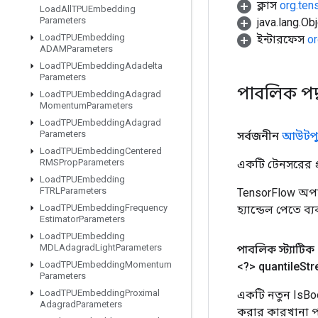
ক্লাস
org.ten
Load
All
TPUEmbedding
Parameters
java.lang.Obj
Load
TPUEmbedding
ইন্টারফেস
or
ADAMParameters
Load
TPUEmbedding
Adadelta
Parameters
পাবলিক পদ
Load
TPUEmbedding
Adagrad
Momentum
Parameters
Load
TPUEmbedding
Adagrad
Parameters
সর্বজনীন
আউটপু
Load
TPUEmbedding
Centered
RMSProp
Parameters
একটি টেনসরের প্র
Load
TPUEmbedding
FTRLParameters
TensorFlow অপা
Load
TPUEmbedding
Frequency
হ্যান্ডেল পেতে ব
Estimator
Parameters
Load
TPUEmbedding
MDLAdagrad
Light
Parameters
পাবলিক স্ট্যাটিক
Load
TPUEmbedding
Momentum
<?> quantile
St
Parameters
Load
TPUEmbedding
Proximal
একটি নতুন IsBo
Adagrad
Parameters
করার কারখানা পদ