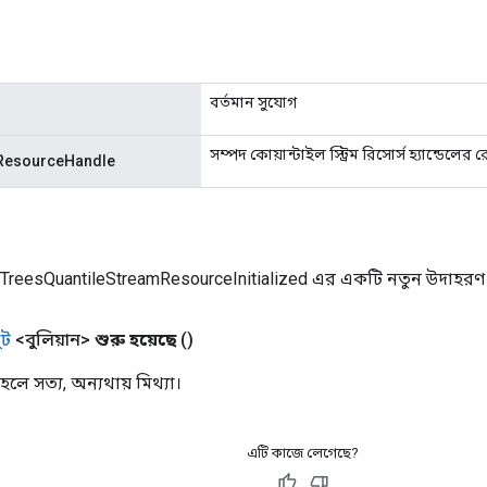
বর্তমান সুযোগ
সম্পদ কোয়ান্টাইল স্ট্রিম রিসোর্স হ্যান্ডেলের 
ResourceHandle
TreesQuantileStreamResourceInitialized এর একটি নতুন উদাহরণ
ট
<বুলিয়ান>
শুরু হয়েছে
()
 হলে সত্য, অন্যথায় মিথ্যা।
এটি কাজে লেগেছে?