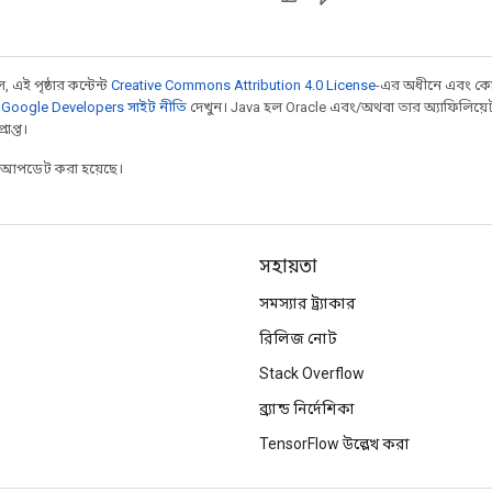
 এই পৃষ্ঠার কন্টেন্ট
Creative Commons Attribution 4.0 License
-এর অধীনে এবং কো
,
Google Developers সাইট নীতি
দেখুন। Java হল Oracle এবং/অথবা তার অ্যাফিলিয়েট সংস্
াপ্ত।
র আপডেট করা হয়েছে।
সহায়তা
সমস্যার ট্র্যাকার
রিলিজ নোট
Stack Overflow
ব্র্যান্ড নির্দেশিকা
TensorFlow উল্লেখ করা