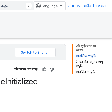
/
GitHub
সাইন-ইন করুন
এই পৃষ্ঠায় যা যা
আছে
পাবলিক পদ্ধতি
উত্তরাধিকারসূত্রে প্রাপ্ত
পদ্ধতি
এটি কাজে লেগেছে?
পাবলিক পদ্ধতি
ce
Initialized