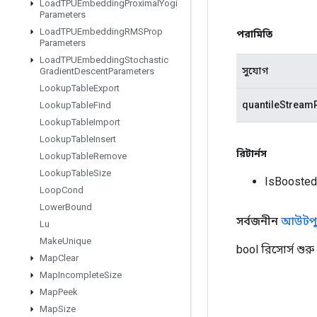
Load
TPUEmbedding
Proximal
Yogi
Parameters
Load
TPUEmbedding
RMSProp
পরামিতি
Parameters
Load
TPUEmbedding
Stochastic
সুযোগ
Gradient
Descent
Parameters
Lookup
Table
Export
quantileStream
Lookup
Table
Find
Lookup
Table
Import
Lookup
Table
Insert
রিটার্নস
Lookup
Table
Remove
Lookup
Table
Size
IsBoosted
Loop
Cond
Lower
Bound
সর্বজনীন
আউটপু
Lu
Make
Unique
bool রিসোর্স শুরু
Map
Clear
Map
Incomplete
Size
Map
Peek
Map
Size