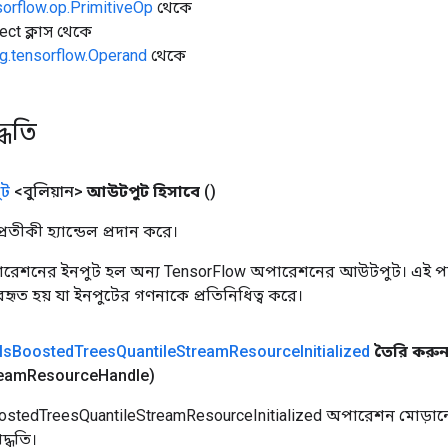
sorflow.op.PrimitiveOp
থেকে
ect ক্লাস থেকে
g.tensorflow.Operand
থেকে
্ধতি
ট
<বুলিয়ান>
আউটপুট হিসাবে
()
তীকী হ্যান্ডেল প্রদান করে।
রেশনের ইনপুট হল অন্য TensorFlow অপারেশনের আউটপুট। এই পদ্
্যবহৃত হয় যা ইনপুটের গণনাকে প্রতিনিধিত্ব করে।
Is
Boosted
Trees
Quantile
Stream
Resource
Initialized
তৈরি করু
ream
Resource
Handle)
ostedTreesQuantileStreamResourceInitialized অপারেশন মোড়ানো
্ধতি।