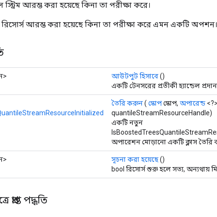
 স্ট্রিম আরম্ভ করা হয়েছে কিনা তা পরীক্ষা করে।
্রিম রিসোর্স আরম্ভ করা হয়েছে কিনা তা পরীক্ষা করে এমন একটি অপশন
ি
ান>
আউটপুট হিসাবে
()
একটি টেনসরের প্রতীকী হ্যান্ডেল প্রদা
তৈরি করুন
(
স্কোপ
স্কোপ,
অপারেন্ড
<?
uantileStreamResourceInitialized
quantileStreamResourceHandle)
একটি নতুন
IsBoostedTreesQuantileStreamReso
অপারেশন মোড়ানো একটি ক্লাস তৈরি ক
ান>
সূচনা করা হয়েছে
()
bool রিসোর্স শুরু হলে সত্য, অন্যথায় মি
 প্রাপ্ত পদ্ধতি