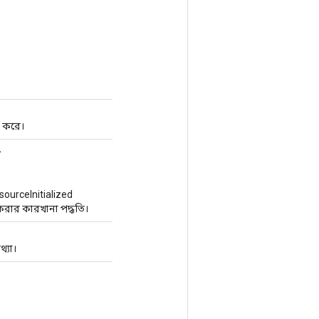
।
ন করে।
>
urceInitialized
রার কারখানা পদ্ধতি।
থ্যা।