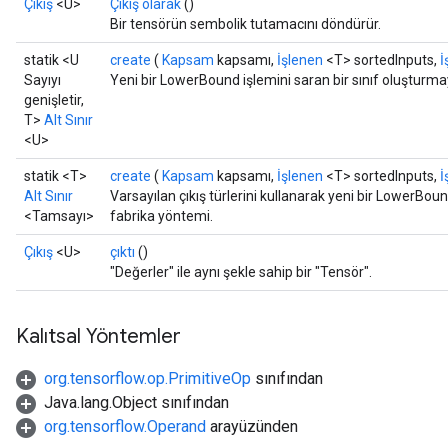
Çıkış
<U>
Çıkış olarak
()
Bir tensörün sembolik tutamacını döndürür.
statik <U
create
(
Kapsam
kapsamı,
İşlenen
<T> sortedInputs,
İ
Sayıyı
Yeni bir LowerBound işlemini saran bir sınıf oluşturma
genişletir,
T>
Alt Sınır
<U>
statik <T>
create
(
Kapsam
kapsamı,
İşlenen
<T> sortedInputs,
İ
Alt Sınır
Varsayılan çıkış türlerini kullanarak yeni bir LowerBoun
<Tamsayı>
fabrika yöntemi.
Çıkış
<U>
çıktı
()
"Değerler" ile aynı şekle sahip bir "Tensör".
Kalıtsal Yöntemler
org.tensorflow.op.PrimitiveOp
sınıfından
Java.lang.Object sınıfından
org.tensorflow.Operand
arayüzünden