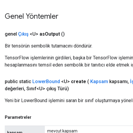
Genel Yöntemler
genel
Çıkış
<U>
as
Output
()
Bir tensörün sembolik tutamacını döndürür.
TensorFlow işlemlerinin girdileri, başka bir TensorFlow işleminin
hesaplanmasını temsil eden sembolik bir tanıtıcı elde etmek için
public static
Lower
Bound
<U>
create
(
Kapsam
kapsamı
,
İ
değerleri
,
Sınıf<U> çıkış Türü)
Yeni bir LowerBound işlemini saran bir sınıf oluşturmaya yönel
Parametreler
mevcut kapsam
kapsam