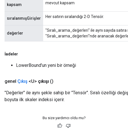
mevcut kapsam
kapsam
ize
Her satırın sıralandığı 2-D Tensör.
sıralanmışGirişler
"Sıralı_arama_değerleri" ile aynı sayıda satıra
değerler
"Sıralı_arama_değerleri"nde aranacak değerleri
Requantize
İadeler
ize
AndReluAndRequantize
LowerBound'un yeni bir örneği
u
uAndRequantize
genel
Çıkış
<U>
çıkışı
()
"Değerler" ile aynı şekle sahip bir "Tensör". Sıralı özelliği de
AndRelu
boyuta ilk skaler indeksi içerir.
AndReluAndRequantize
Bu size yardımcı oldu mu?
ize