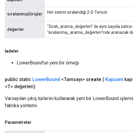
Her satırın sıralandığı 2-D Tensör.
sıralanmışGirişler
"Sıralı_arama_değerleri" ile aynı sayıda satıra
değerler
"sıralanmış_arama_değerleri"nde aranacak değe
İadeler
LowerBound'un yeni bir örneği
public static
Lower
Bound
<Tamsayı>
create
(
Kapsam
kap
<T> değerleri)
Varsayılan çıkış türlerini kullanarak yeni bir LowerBound işlemi
fabrika yöntemi.
Parametreler