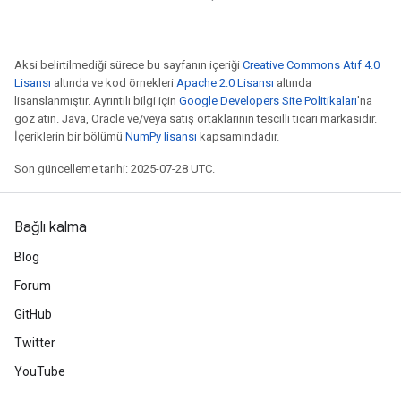
Requantize
ize
Aksi belirtilmediği sürece bu sayfanın içeriği
Creative Commons Atıf 4.0
Lisansı
altında ve kod örnekleri
Apache 2.0 Lisansı
altında
lisanslanmıştır. Ayrıntılı bilgi için
Google Developers Site Politikaları
'na
göz atın. Java, Oracle ve/veya satış ortaklarının tescilli ticari markasıdır.
İçeriklerin bir bölümü
NumPy lisansı
kapsamındadır.
Son güncelleme tarihi: 2025-07-28 UTC.
Bağlı kalma
Blog
Forum
GitHub
Twitter
YouTube