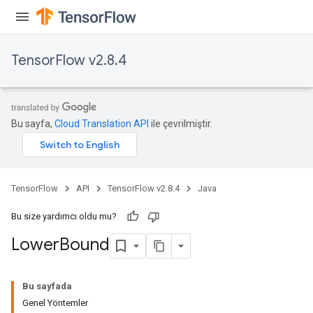
mParameters
rs
Parameters
TensorFlow v2.8.4
rParameters
Parameters
ters
Bu sayfa,
Cloud Translation API
ile çevrilmiştir.
arameters
meters
rs
tDescentParameters
TensorFlow
API
TensorFlow v2.8.4
Java
Bu size yardımcı oldu mu?
Lower
Bound
Bu sayfada
Genel Yöntemler