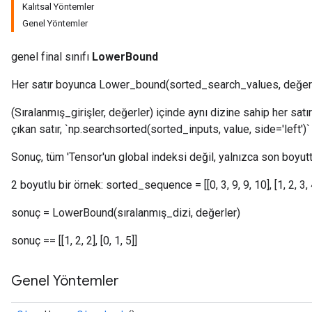
Kalıtsal Yöntemler
Genel Yöntemler
genel final sınıfı
LowerBound
Her satır boyunca Lower_bound(sorted_search_values, değerle
(Sıralanmış_girişler, değerler) içinde aynı dizine sahip her satı
çıkan satır, `np.searchsorted(sorted_inputs, value, side='left')
Sonuç, tüm 'Tensor'un global indeksi değil, yalnızca son boyutt
2 boyutlu bir örnek: sorted_sequence = [[0, 3, 9, 9, 10], [1, 2, 3, 4, 
sonuç = LowerBound(sıralanmış_dizi, değerler)
sonuç == [[1, 2, 2], [0, 1, 5]]
Genel Yöntemler