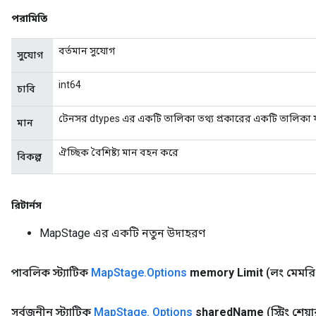
পরামিতি
বর্তমান সুযোগ
সুযোগ
int64
চাবি
টেনসর dtypes এর একটি তালিকা তথ্য প্রকারের একটি তালিকা যা
মান
ঐচ্ছিক বৈশিষ্ট্য মান বহন করে
বিকল্প
রিটার্নস
MapStage এর একটি নতুন উদাহরণ
ize
পাবলিক স্ট্যাটিক
Map
Stage
.
Options
memory Limit
(লং মেমরি
সর্বজনীন স্ট্যাটিক
Map
Stage
.
Options
shared
Name
(স্ট্রিং শে