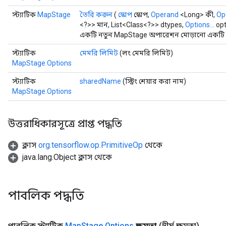
স্ট্যাটিক
MapStage
তৈরি করুন
(
স্কোপ
স্কোপ,
Operand
<Long> কী,
Op
<?>> মান, List<Class<?>> dtypes,
Options...
opt
একটি নতুন MapStage অপারেশন মোড়ানো একটি ক্
স্ট্যাটিক
মেমরি লিমিট
(লং মেমরি লিমিট)
MapStage.Options
স্ট্যাটিক
sharedName
(স্ট্রিং শেয়ার করা নাম)
MapStage.Options
উত্তরাধিকারসূত্রে প্রাপ্ত পদ্ধতি
ক্লাস
org.tensorflow.op.PrimitiveOp
থেকে
java.lang.Object ক্লাস থেকে
পাবলিক পদ্ধতি
পাবলিক স্ট্যাটিক
Map
Stage
.
Options
ক্ষমতা
(দীর্ঘ ক্ষমতা)