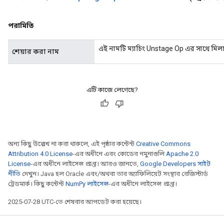
Requantize
পরামিতি
ize
AndReluAndRequantize
এই নামটি ম্যাচিং Unstage Op এর সাথে মিল
শেয়ার করা নাম
u
uAndRequantize
এটি কাজে লেগেছে?
AndRelu
AndReluAndRequantize
ize
অন্য কিছু উল্লেখ না করা থাকলে, এই পৃষ্ঠার কন্টেন্ট
Creative Commons
Attribution 4.0 License
-এর অধীনে এবং কোডের নমুনাগুলি
Apache 2.0
Requantize
License
-এর অধীনে লাইসেন্স প্রাপ্ত। আরও জানতে,
Google Developers সাইট
ize
নীতি
দেখুন। Java হল Oracle এবং/অথবা তার অ্যাফিলিয়েট সংস্থার রেজিস্টার্ড
ট্রেডমার্ক। কিছু কন্টেন্ট
NumPy লাইসেন্স
-এর অধীনে লাইসেন্স প্রাপ্ত।
2025-07-28 UTC-তে শেষবার আপডেট করা হয়েছে।