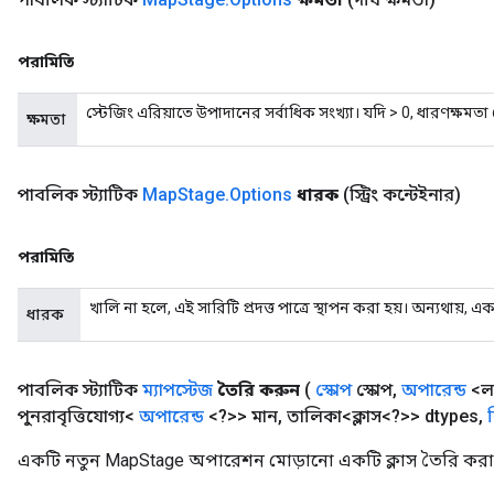
পরামিতি
স্টেজিং এরিয়াতে উপাদানের সর্বাধিক সংখ্যা। যদি > 0, ধারণক্ষমতা
ক্ষমতা
পাবলিক স্ট্যাটিক
Map
Stage
.
Options
ধারক
(স্ট্রিং কন্টেইনার)
পরামিতি
খালি না হলে, এই সারিটি প্রদত্ত পাত্রে স্থাপন করা হয়। অন্যথায়,
ধারক
পাবলিক স্ট্যাটিক
ম্যাপস্টেজ
তৈরি করুন
(
স্কোপ
স্কোপ
,
অপারেন্ড
<ল
পুনরাবৃত্তিযোগ্য<
অপারেন্ড
<?>> মান
,
তালিকা<ক্লাস<?>> dtypes
,
একটি নতুন MapStage অপারেশন মোড়ানো একটি ক্লাস তৈরি করার