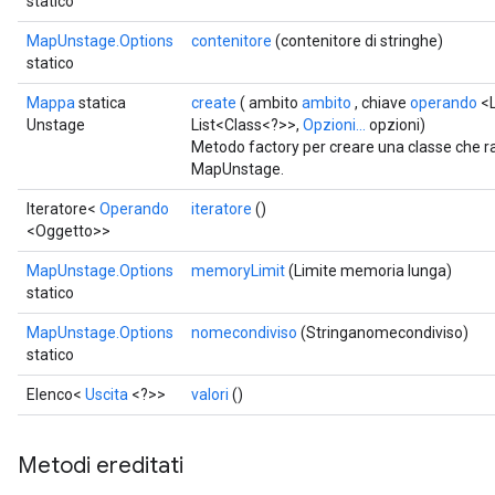
statico
MapUnstage.Options
contenitore
(contenitore di stringhe)
statico
Mappa
statica
create
( ambito
ambito
, chiave
operando
<L
Unstage
List<Class<?>>,
Opzioni...
opzioni)
Metodo factory per creare una classe che 
MapUnstage.
Iteratore<
Operando
iteratore
()
<Oggetto>>
MapUnstage.Options
memoryLimit
(Limite memoria lunga)
statico
MapUnstage.Options
nomecondiviso
(Stringanomecondiviso)
statico
Elenco<
Uscita
<?>>
valori
()
Metodi ereditati