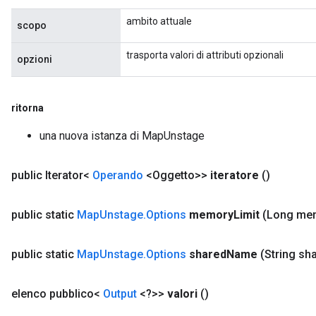
ambito attuale
scopo
trasporta valori di attributi opzionali
opzioni
ritorna
una nuova istanza di MapUnstage
public Iterator<
Operando
<Oggetto>>
iteratore
()
public static
Map
Unstage
.
Options
memory
Limit
(Long me
ize
public static
Map
Unstage
.
Options
shared
Name
(String sh
elenco pubblico<
Output
<?>>
valori
()