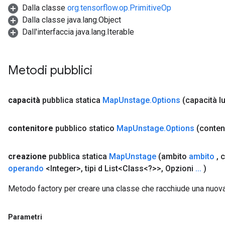
Dalla classe
org.tensorflow.op.PrimitiveOp
Dalla classe java.lang.Object
Dall'interfaccia java.lang.Iterable
Metodi pubblici
capacità
pubblica statica
Map
Unstage
.
Options
(capacità l
contenitore
pubblico statico
Map
Unstage
.
Options
(conten
creazione
pubblica statica
Map
Unstage
(ambito
ambito
,
c
operando
<Integer>
,
tipi d List<Class<?>>
,
Opzioni
.
.
.
)
Metodo factory per creare una classe che racchiude una nuo
Parametri