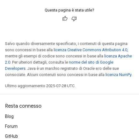
Requantize
ize
Questa pagina è stata utile?
AndReluAndRequantize
u
uAndRequantize
Salvo quando diversamente specificato, i contenuti di questa pagina
sono concessi in base alla
licenza Creative Commons Attribution 4.0
,
AndRelu
mentre gli esempi di codice sono concessi in base alla
licenza Apache
AndReluAndRequantize
2.0
. Per ulteriori dettagli, consulta le
norme del sito di Google
Developers
. Java è un marchio registrato di Oracle e/o delle sue
consociate. Alcuni contenuti sono concessi in base alla
licenza NumPy
.
ize
Ultimo aggiornamento 2025-07-28 UTC.
Requantize
ize
Resta connesso
Blog
Forum
GitHub