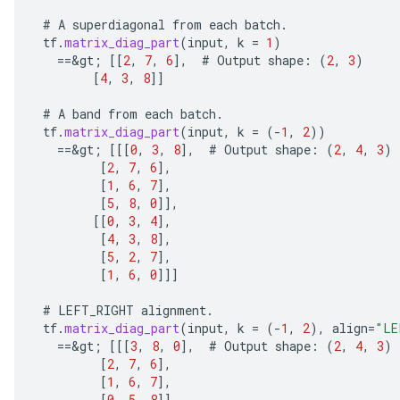
#
A
superdiagonal
from
each
batch
.
tf
.
matrix_diag_part
(
input
,
k
=
1
)
==
&
gt
;
[[
2
,
7
,
6
]
,
#
Output
shape
:
(
2
,
3
)
[
4
,
3
,
8
]]
#
A
band
from
each
batch
.
tf
.
matrix_diag_part
(
input
,
k
=
(
-
1
,
2
))
==
&
gt
;
[[[
0
,
3
,
8
]
,
#
Output
shape
:
(
2
,
4
,
3
)
[
2
,
7
,
6
]
,
[
1
,
6
,
7
]
,
[
5
,
8
,
0
]]
,
[[
0
,
3
,
4
]
,
ize
[
4
,
3
,
8
]
,
[
5
,
2
,
7
]
,
[
1
,
6
,
0
]]]
#
LEFT_RIGHT
alignment
.
tf
.
matrix_diag_part
(
input
,
k
=
(
-
1
,
2
),
align
=
"LE
Requantize
==
&
gt
;
[[[
3
,
8
,
0
]
,
#
Output
shape
:
(
2
,
4
,
3
)
[
2
,
7
,
6
]
,
ize
[
1
,
6
,
7
]
,
AndReluAndRequantize
[
0
,
5
,
8
]]
,