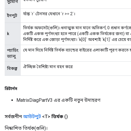
সুযোগ
র্যাঙ্ক `r` টেনসর যেখানে `r >= 2`।
ইনপুট
তির্যক অফসেট(গুলি)। ধনাত্মক মান মানে অতিকর্ণ, 0 প্রধান কর্ণক
k
একটি একক পূর্ণসংখ্যা হতে পারে (একটি একক তির্যকের জন্য) বা একটি ম
নির্দিষ্ট করে এক জোড়া পূর্ণসংখ্যা। `k[0]` অবশ্যই `k[1]` এর চেয়ে ব
m
যে মান দিয়ে নির্দিষ্ট তির্যক ব্যান্ডের বাইরের এলাকাটি পূরণ করতে
প্যাডিং
ভ্যালু
ঐচ্ছিক বৈশিষ্ট্য মান বহন করে
বিকল্প
rs
eters
ntumParameters
রিটার্নস
ters
ropParameters
MatrixDiagPartV3 এর একটি নতুন উদাহরণ
s
atorParameters
সর্বজনীন
আউটপুট
<T>
তির্যক
()
ghtParameters
meters
নিষ্কাশিত তির্যক(গুলি)।