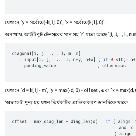
যেখানে `y = সর্বোচ্চ(-k[1], 0)`, `x = সর্বোচ্চ(k[1], 0)`।
অন্যথায়, আউটপুট টেনসরের মান সহ `r` মাত্রা আছে `[I, J, ..., L, 
diagonal
[
i
,
j
,
...,
l
,
m
,
n
]
=
input
[
i
,
j
,
...,
l
,
n
+
y
,
n
+
x
]
;
if
0
&
lt
;
=
n
+
padding_value
;
otherwise
.
যেখানে `d = k[1] - m`, `y = max(-d, 0) - offset`, এবং `x = max(d, 
'অফসেট' শূন্য হয় যখন তির্যকটির প্রান্তিককরণ ডানদিকে থাকে।
offset
=
max_diag_len
-
diag_len
(
d
)
;
if
(
`
align
`
and
`
d
(
`
align
`