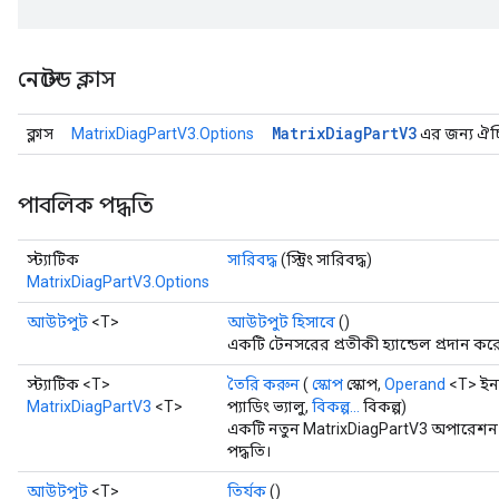
নেস্টেড ক্লাস
Matrix
Diag
Part
V3
ক্লাস
MatrixDiagPartV3.Options
এর জন্য ঐচ্ছ
পাবলিক পদ্ধতি
স্ট্যাটিক
সারিবদ্ধ
(স্ট্রিং সারিবদ্ধ)
MatrixDiagPartV3.Options
আউটপুট
<T>
আউটপুট হিসাবে
()
একটি টেনসরের প্রতীকী হ্যান্ডেল প্রদান কর
স্ট্যাটিক <T>
তৈরি করুন
(
স্কোপ
স্কোপ,
Operand
<T> ইন
MatrixDiagPartV3
<T>
প্যাডিং ভ্যালু,
বিকল্প...
বিকল্প)
একটি নতুন MatrixDiagPartV3 অপারেশন 
পদ্ধতি।
আউটপুট
<T>
তির্যক
()