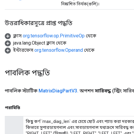
নিষ্কাশিত তির্যক(গুলি)।
উত্তরাধিকারসূত্রে প্রাপ্ত পদ্ধতি
ক্লাস
org.tensorflow.op.PrimitiveOp
থেকে
java.lang.Object ক্লাস থেকে
ইন্টারফেস
org.tensorflow.Operand
থেকে
পাবলিক পদ্ধতি
পাবলিক স্ট্যাটিক
Matrix
Diag
Part
V3
.
অপশন
সারিবদ্ধ
(স্ট্রিং সারিব
পরামিতি
কিছু কর্ণ `max_diag_len` এর চেয়ে ছোট এবং প্যাড করা দরকার। `সা
কিভাবে সুপারডায়গনাল এবং সাবডায়গনাল যথাক্রমে সারিবদ্ধ করা 
"RIGHT_LEFT" (ডিফল্ট), "LEFT_RIGHT", "LEFT_LEFT", এবং 