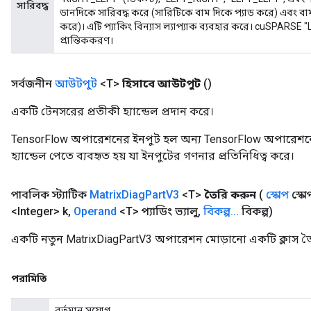
সারিবদ্ধ
ডানদিকে সারিবদ্ধ করে (সারিটিকে বাম দিকে প্যাড করে) এবং বা
করে)। এটি প্যাকিং বিন্যাস ল্যাপ্যাক ব্যবহার করে। cuSPARSE
প্রান্তিককরণ।
সর্বজনীন
আউটপুট
<T>
হিসাবে আউটপুট
()
একটি টেনসরের প্রতীকী হ্যান্ডেল প্রদান করে।
TensorFlow অপারেশনের ইনপুট হল অন্য TensorFlow অপারেশনে
হ্যান্ডেল পেতে ব্যবহৃত হয় যা ইনপুটের গণনার প্রতিনিধিত্ব করে।
পাবলিক স্ট্যাটিক
Matrix
Diag
Part
V3
<T>
তৈরি করুন
(
স্কোপ
স্কো
<Integer> k
,
Operand
<T> প্যাডিং ভ্যালু
,
বিকল্প
.
.
.
বিকল্প)
একটি নতুন MatrixDiagPartV3 অপারেশন মোড়ানো একটি ক্লাস তৈ
পরামিতি
বর্তমান সুযোগ