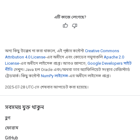
adParameters
rameters
এটি কাজে লেগেছে?
eters
ientDescentParameters
অন্য কিছু উল্লেখ না করা থাকলে, এই পৃষ্ঠার কন্টেন্ট
Creative Commons
Attribution 4.0 License
-এর অধীনে এবং কোডের নমুনাগুলি
Apache 2.0
License
-এর অধীনে লাইসেন্স প্রাপ্ত। আরও জানতে,
Google Developers সাইট
নীতি
দেখুন। Java হল Oracle এবং/অথবা তার অ্যাফিলিয়েট সংস্থার রেজিস্টার্ড
ট্রেডমার্ক। কিছু কন্টেন্ট
NumPy লাইসেন্স
-এর অধীনে লাইসেন্স প্রাপ্ত।
2025-07-28 UTC-তে শেষবার আপডেট করা হয়েছে।
সবসময় যুক্ত থাকুন
ব্লগ
ফোরাম
GitHub