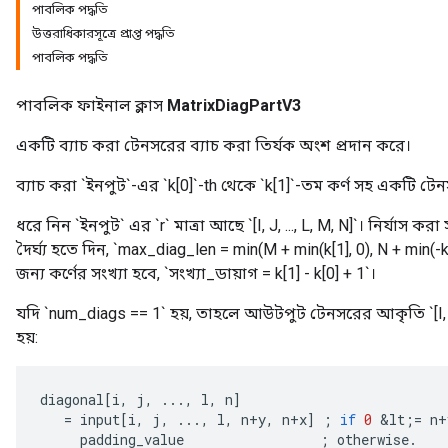
পাবলিক পদ্ধতি
উত্তরাধিকারসূত্রে প্রাপ্ত পদ্ধতি
পাবলিক পদ্ধতি
পাবলিক ফাইনাল ক্লাস
MatrixDiagPartV3
একটি ব্যাচ করা টেনসরের ব্যাচ করা তির্যক অংশ প্রদান করে।
ব্যাচ করা `ইনপুট`-এর `k[0]`-th থেকে `k[1]`-তম কর্ণ সহ একটি টে
ধরে নিন `ইনপুট` এর `r` মাত্রা আছে `[I, J, ..., L, M, N]`। নির্যাস করা
দৈর্ঘ্য হতে দিন, `max_diag_len = min(M + min(k[1], 0), N + min(-
জন্য কর্ণের সংখ্যা হবে, `সংখ্যা_ডায়াগ = k[1] - k[0] + 1`।
যদি `num_diags == 1` হয়, তাহলে আউটপুট টেনসরের আকৃতি `[I, J, 
হয়:
diagonal
[
i
,
j
,
...,
l
,
n
]
=
input
[
i
,
j
,
...,
l
,
n
+
y
,
n
+
x
]
;
if
0
&
lt
;
=
n
+
padding_value
;
otherwise
.