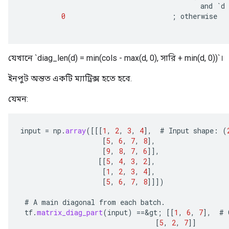
and
`
d
0
;
otherwise
যেখানে `diag_len(d) = min(cols - max(d, 0), সারি + min(d, 0))`।
ইনপুট অন্তত একটি ম্যাট্রিক্স হতে হবে.
যেমন:
input
=
np
.
array
(
[[[
1
,
2
,
3
,
4
]
,
#
Input
shape
:
(
[
5
,
6
,
7
,
8
]
,
[
9
,
8
,
7
,
6
]]
,
[[
5
,
4
,
3
,
2
]
,
[
1
,
2
,
3
,
4
]
,
[
5
,
6
,
7
,
8
]]]
)
#
A
main
diagonal
from
each
batch
.
tf
.
matrix_diag_part
(
input
)
==
&
gt
;
[[
1
,
6
,
7
]
,
#
[
5
,
2
,
7
]]