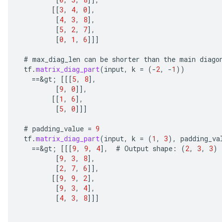
u
[[
3
,
4
,
0
]
,
uAndRequantize
[
4
,
3
,
8
]
,
[
5
,
2
,
7
]
,
[
0
,
1
,
6
]]]
AndRelu
#
max_diag_len
can
be
shorter
than
the
main
diago
AndReluAndRequantize
tf
.
matrix_diag_part
(
input
,
k
=
(
-
2
,
-
1
))
==
&
gt
;
[[[
5
,
8
]
,
ize
[
9
,
0
]]
,
[[
1
,
6
]
,
[
5
,
0
]]]
Requantize
ize
#
padding_value
=
9
tf
.
matrix_diag_part
(
input
,
k
=
(
1
,
3
),
padding_va
==
&
gt
;
[[[
9
,
9
,
4
]
,
#
Output
shape
:
(
2
,
3
,
3
)
[
9
,
3
,
8
]
,
[
2
,
7
,
6
]]
,
[[
9
,
9
,
2
]
,
[
9
,
3
,
4
]
,
[
4
,
3
,
8
]]]