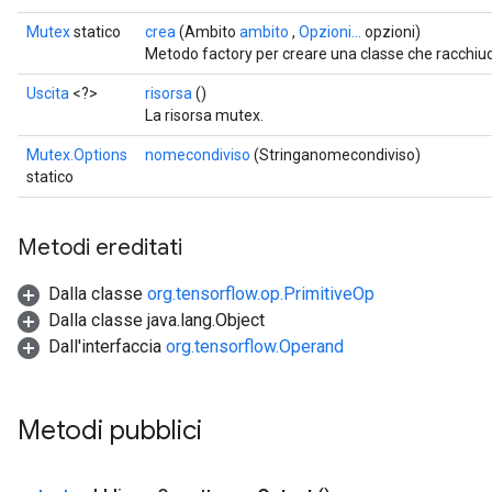
Mutex
statico
crea
(Ambito
ambito
,
Opzioni...
opzioni)
Metodo factory per creare una classe che racchi
Uscita
<?>
risorsa
()
La risorsa mutex.
Mutex.Options
nomecondiviso
(Stringanomecondiviso)
statico
Metodi ereditati
Dalla classe
org.tensorflow.op.PrimitiveOp
Dalla classe java.lang.Object
Dall'interfaccia
org.tensorflow.Operand
Metodi pubblici