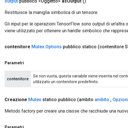
output
pubblico <Oggetto>
as
Output
()
Restituisce la maniglia simbolica di un tensore.
Gli input per le operazioni TensorFlow sono output di un'alt
viene utilizzato per ottenere un handle simbolico che rappresent
contenitore
Mutex
.
Options
pubblico statico
(contenitore S
Parametri
Se non vuota, questa variabile viene inserita nel conte
contenitore
utilizzato un contenitore predefinito.
ize
Creazione
Mutex
statico pubblico
(ambito
ambito
,
Opzion
Metodo factory per creare una classe che racchiude una nuov
Requantize
Parametri
ize