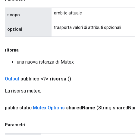
AndReluAndRequantize
ambito attuale
u
scopo
uAndRequantize
trasporta valori di attributi opzionali
opzioni
AndRelu
ritorna
AndReluAndRequantize
una nuova istanza di Mutex
ize
Output
pubblico <?>
risorsa
()
Requantize
ize
La risorsa mutex.
public static
Mutex
.
Options
shared
Name
(String shared
Na
Parametri