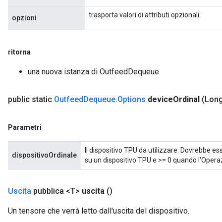
trasporta valori di attributi opzionali
opzioni
ritorna
una nuova istanza di OutfeedDequeue
public static
Outfeed
Dequeue
.
Options
device
Ordinal
(Long
Parametri
Il dispositivo TPU da utilizzare. Dovrebbe e
dispositivoOrdinale
su un dispositivo TPU e >= 0 quando l'Operaz
Uscita
pubblica <T>
uscita
()
Un tensore che verrà letto dall'uscita del dispositivo.