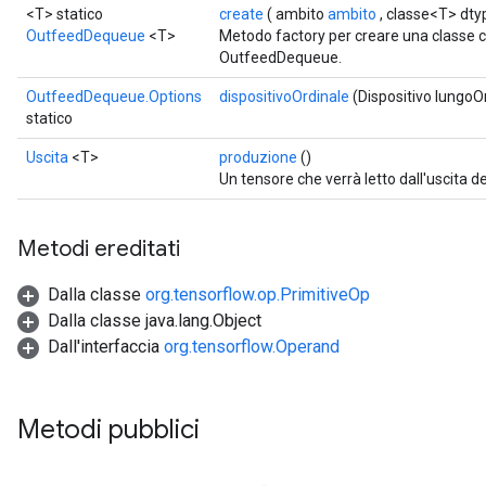
<T> statico
create
( ambito
ambito
, classe<T> dty
OutfeedDequeue
<T>
Metodo factory per creare una classe 
OutfeedDequeue.
OutfeedDequeue.Options
dispositivoOrdinale
(Dispositivo lungoO
statico
Uscita
<T>
produzione
()
Un tensore che verrà letto dall'uscita de
ize
Metodi ereditati
Dalla classe
org.tensorflow.op.PrimitiveOp
Dalla classe java.lang.Object
Requantize
Dall'interfaccia
org.tensorflow.Operand
ize
AndReluAndRequantize
u
Metodi pubblici
uAndRequantize