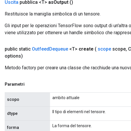
Uscita
pubblica <T>
as
Output
()
AndRelu
AndReluAndRequantize
Restituisce la maniglia simbolica di un tensore.
Gli input per le operazioni TensorFlow sono output di un'alt
ize
viene utilizzato per ottenere un handle simbolico che rappresent
Requantize
ize
public static
Outfeed
Dequeue
<T>
create
(
scope
scope
,
C
options)
Metodo factory per creare una classe che racchiude una nuo
Parametri
ambito attuale
scopo
Il tipo di elementi nel tensore.
dtype
La forma del tensore.
forma