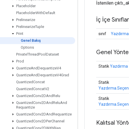
İstenilen çıktı_a
Placeholder
Placeholder
With
Default
İç İçe Sınıfla
Prelinearize
Prelinearize
Tuple
sınıf
Yazdırma.
Print
Genel Bakış
Options
Genel Yönte
Private
Thread
Pool
Dataset
Prod
Statik
Yazdırma
Quantize
And
Dequantize
V4
Quantize
And
Dequantize
V4Grad
Quantized
Concat
Statik
Yazdırma.Seçen
Quantized
Concat
V2
Quantized
Conv2DAnd
Relu
Statik
Quantized
Conv2DAnd
Relu
And
Yazdırma.Seçen
Requantize
Quantized
Conv2DAnd
Requantize
Quantized
Conv2DPer
Channel
Kalıtsal Yön
Quantized
Conv2DWith
Bias