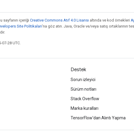
bu sayfanın içeriği
Creative Commons Atıf 4.0 Lisansı
altında ve kod örnekleri
A
elopers Site Politikaları
'na göz atın. Java, Oracle ve/veya satış ortaklarının tesc
ır.
5-07-28 UTC.
Destek
Sorun izleyici
Sürüm notları
Stack Overflow
Marka kuralları
TensorFlow'dan Alıntı Yapma