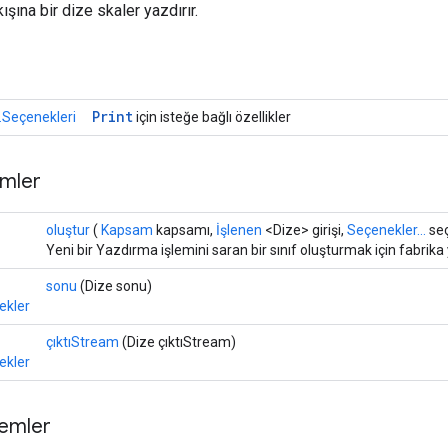
kışına bir dize skaler yazdırır.
r
Print
Seçenekleri
için isteğe bağlı özellikler
mler
oluştur
(
Kapsam
kapsamı,
İşlenen
<Dize> girişi,
Seçenekler...
seç
Yeni bir Yazdırma işlemini saran bir sınıf oluşturmak için fabrika
sonu
(Dize sonu)
ekler
çıktıStream
(Dize çıktıStream)
ekler
temler