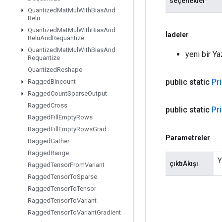
seçenekler
Quantized
Mat
Mul
With
Bias
And
Relu
Quantized
Mat
Mul
With
Bias
And
İadeler
Relu
And
Requantize
Quantized
Mat
Mul
With
Bias
And
yeni bir Y
Requantize
Quantized
Reshape
public static
Pri
Ragged
Bincount
Ragged
Count
Sparse
Output
Ragged
Cross
public static
Pri
Ragged
Fill
Empty
Rows
Ragged
Fill
Empty
Rows
Grad
Parametreler
Ragged
Gather
Ragged
Range
Y
çıktıAkışı
Ragged
Tensor
From
Variant
Ragged
Tensor
To
Sparse
Ragged
Tensor
To
Tensor
Ragged
Tensor
To
Variant
Ragged
Tensor
To
Variant
Gradient