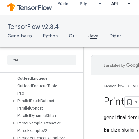
Yükle
Bilgi
API
OrderedMapIncompleteSize
OrderedMapPeek
OrderedMapSize
TensorFlow v2.8.4
OrderedMapStage
OrderedMapUnstage
Genel bakış
Python
C++
Java
Diğer
OrderedMapUnstageNoKey
Outfeed
Dequeue
Outfeed
Dequeue
Tuple
Outfeed
Dequeue
Tuple
V2
Outfeed
Dequeue
V2
Outfeed
Enqueue
Outfeed
Enqueue
Tuple
TensorFlow
API
Pad
Print
Parallel
Batch
Dataset
Parallel
Concat
Parallel
Dynamic
Stitch
genel final ders
Parse
Example
Dataset
V2
Bir dize skaler y
Parse
Example
V2
Parse
Sequence
Example
V2