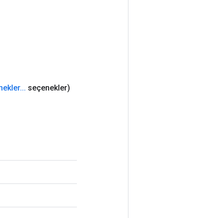
nekler
.
.
.
seçenekler)