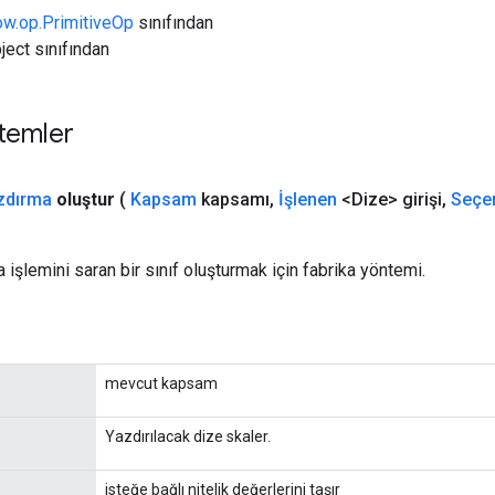
ow.op.PrimitiveOp
sınıfından
ject sınıfından
temler
zdırma
oluştur
(
Kapsam
kapsamı
,
İşlenen
<Dize> girişi
,
Seçe
 işlemini saran bir sınıf oluşturmak için fabrika yöntemi.
mevcut kapsam
Yazdırılacak dize skaler.
isteğe bağlı nitelik değerlerini taşır