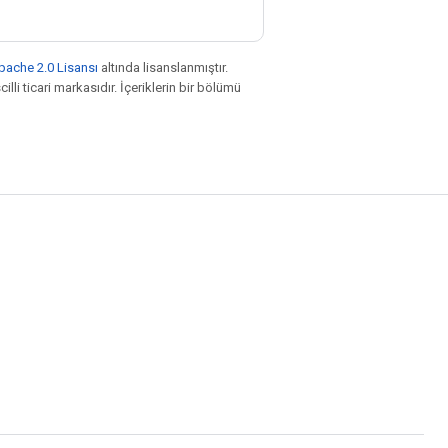
pache 2.0 Lisansı
altında lisanslanmıştır.
illi ticari markasıdır. İçeriklerin bir bölümü