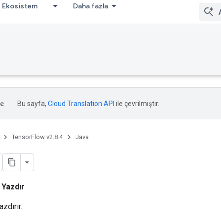
Ekosistem
Daha fazla
Bu sayfa,
Cloud Translation API
ile çevrilmiştir.
TensorFlow v2.8.4
Java
i
Yazdır
azdırır.