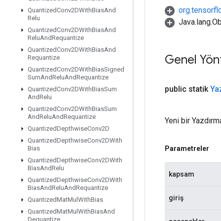
org.tensorfl
Quantized
Conv2DWith
Bias
And
Relu
Java.lang.Ob
Quantized
Conv2DWith
Bias
And
Relu
And
Requantize
Quantized
Conv2DWith
Bias
And
Genel Yön
Requantize
Quantized
Conv2DWith
Bias
Signed
Sum
And
Relu
And
Requantize
public statik
Ya
Quantized
Conv2DWith
Bias
Sum
And
Relu
Quantized
Conv2DWith
Bias
Sum
And
Relu
And
Requantize
Yeni bir Yazdırma
Quantized
Depthwise
Conv2D
Quantized
Depthwise
Conv2DWith
Parametreler
Bias
Quantized
Depthwise
Conv2DWith
Bias
And
Relu
kapsam
Quantized
Depthwise
Conv2DWith
Bias
And
Relu
And
Requantize
giriş
Quantized
Mat
Mul
With
Bias
Quantized
Mat
Mul
With
Bias
And
Dequantize